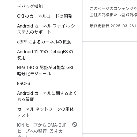
デバッグ機能
このページのコンテンツ
会社の商標または登録商
GKI のカーネルコードの開発
Android カーネル ファイル シ
最終更新日 2025-03-26 
ステムのサポート
e
BPF によるカーネルの拡張
Android 12 での Debug
FS の
リソース
使用
Android リポジトリ
FIPS 140-3 認証が可能な GKI
要件
暗号化モジュール
ダウンロード
EROFS
バイナリのプレビュー
Android カーネルに関するよく
ある質問
ファクトリー イメージ
カーネル ネットワークの単体
ドライバのバイナリ
テスト
ION ヒープから DMA-BUF
ヒープへの移行（5
.
4 カー