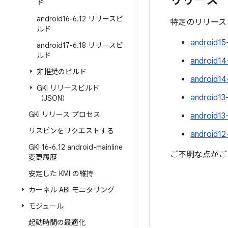
リリース
ド
android16-6
.
12 リリースビ
特定のリリース
ルド
android1
android17-6
.
18 リリースビ
ルド
android1
非推奨のビルド
android1
GKI リリースビルド
android1
（JSON）
GKI リリース プロセス
android1
リスピンをリクエストする
android1
GKI 16-6
.
12 android-mainline
ご不明な点がご
変更履歴
安定した KMI の維持
カーネル ABI モニタリング
モジュール
起動時間の最適化