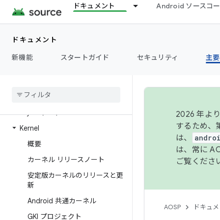
ドキュメント
Android ソース
ドキュメント
概要
新機能
スタートガイド
セキュリティ
主要
アーキテクチャ
概要
Hardware Abstraction
Layer（HAL）
2026 
するため、第
Kernel
は、
andro
概要
は、常に 
カーネル リリースノート
ご覧くださ
安定版カーネルのリリースと更
新
Android 共通カーネル
AOSP
ドキュメ
GKI プロジェクト