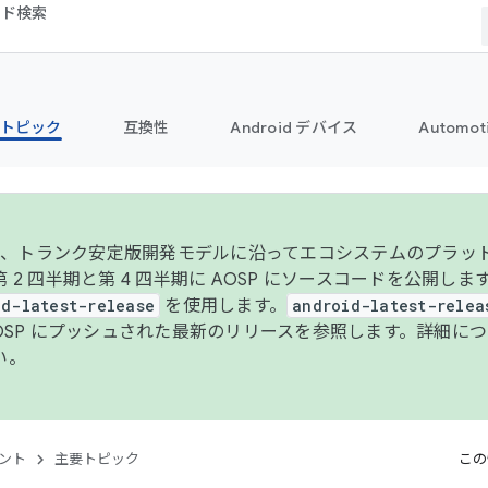
コード検索
トピック
互換性
Android デバイス
Automot
年より、トランク安定版開発モデルに沿ってエコシステムのプラ
 2 四半期と第 4 四半期に AOSP にソースコードを公開しま
id-latest-release
を使用します。
android-latest-relea
AOSP にプッシュされた最新のリリースを参照します。詳細に
い。
ント
主要トピック
この