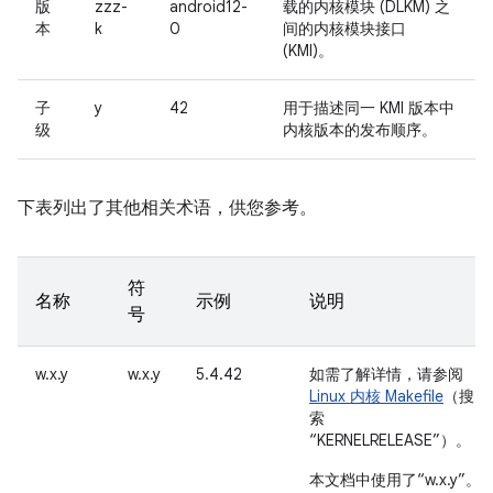
版
zzz-
android12-
载的内核模块 (DLKM) 之
本
k
0
间的内核模块接口
(KMI)。
子
y
42
用于描述同一 KMI 版本中
级
内核版本的发布顺序。
下表列出了其他相关术语，供您参考。
符
名称
示例
说明
号
w.x.y
w.x.y
5.4.42
如需了解详情，请参阅
Linux 内核 Makefile
（搜
索
“KERNELRELEASE”）。
本文档中使用了“w.x.y”。