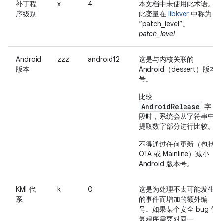
补丁程
x
4
本文档中未使用此术语。
序级别
此变量在
libkver
中称为
“patch_level”。
patch_level
Android
zzz
android12
这是与内核关联的
版本
Android（dessert）版本
号。
比较
AndroidRelease
字
段时，系统会从字符串中
提取数字部分进行比较。
不得通过任何更新（包括
OTA 或 Mainline）减小
Android 版本号。
KMI 代
k
0
这是为处理不太可能发生
系
的事件而增加的额外编
号。如果某个安全 bug 修
复程序需要对同一