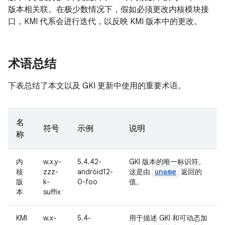
版本相关联。在极少数情况下，假如必须更改内核模块接
口，KMI 代系会进行迭代，以反映 KMI 版本中的更改。
术语总结
下表总结了本文以及 GKI 更新中使用的重要术语。
名
符号
示例
说明
称
内
w.x.y-
5.4.42-
GKI 版本的唯一标识符。
uname
核
zzz-
android12-
这是由
返回的
版
k-
0-foo
值。
本
suffix
KMI
w.x-
5.4-
用于描述 GKI 和可动态加