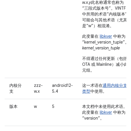
w.x.y
此名称通常也称为
“三段式版本号”。
VINTF
中所用的术语“内核版本”
可能会与其他术语（尤其
是“w”）相混淆。
此变量在
libkver
中称为
“kernel_version_tuple”。
kernel_version_tuple
不得通过任何更新（包括
OTA 或 Mainline）减小此
元组。
内核分
zzz-
android12-
这一术语在
通用内核分支
支
w.x
5.4
类型
中使用。
版本
w
5
本文档中未使用此术语。
此变量在
libkver
中称为
“version”。