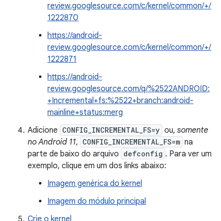
review.googlesource.com/c/kernel/common/+/
1222870
https://android-
review.googlesource.com/c/kernel/common/+/
1222871
https://android-
review.googlesource.com/q/%2522ANDROID:
+Incremental+fs:%2522+branch:android-
mainline+status:merg
Adicione
CONFIG_INCREMENTAL_FS=y
ou,
somente
no Android 11
,
CONFIG_INCREMENTAL_FS=m
na
parte de baixo do arquivo
defconfig
. Para ver um
exemplo, clique em um dos links abaixo:
Imagem genérica do kernel
Imagem do módulo principal
Crie o kernel