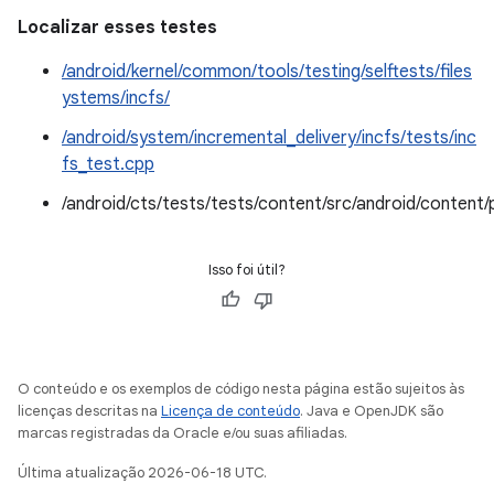
Localizar esses testes
/android/kernel/common/tools/testing/selftests/files
ystems/incfs/
/android/system/incremental_delivery/incfs/tests/inc
fs_test.cpp
/android/cts/tests/tests/content/src/android/conte
Isso foi útil?
O conteúdo e os exemplos de código nesta página estão sujeitos às
licenças descritas na
Licença de conteúdo
. Java e OpenJDK são
marcas registradas da Oracle e/ou suas afiliadas.
Última atualização 2026-06-18 UTC.