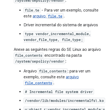
/system/sepolicy/vendor
:
file.te
- Para ver um exemplo, consulte
este
arquivo
file.te
.
Driver incremental do sistema de arquivos
type vendor_incremental_module,
vendor_file_type, file_type;
Anexe as seguintes regras do SE Linux ao arquivo
file_contents
encontrado na pasta
/system/sepolicy/vendor
:
Arquivo
file_contents
: para ver um
exemplo, consulte este
arquivo
file_contents
.
# Incremental file system driver
/vendor/lib/modules/incrementalfs\.ko
u:object_r:vendor_incremental_module:s