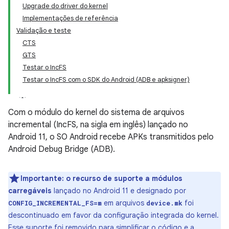
Upgrade do driver do kernel
Implementações de referência
Validação e teste
CTS
GTS
Testar o IncFS
Testar o IncFS com o SDK do Android (ADB e apksigner)
Com o módulo do kernel do sistema de arquivos
incremental (IncFS, na sigla em inglês) lançado no
Android 11, o SO Android recebe APKs transmitidos pelo
Android Debug Bridge (ADB).
Importante: o recurso de suporte a módulos
carregáveis
lançado no Android 11 e designado por
em arquivos
foi
CONFIG_INCREMENTAL_FS=m
device.mk
descontinuado em favor da configuração integrada do kernel.
Esse suporte foi removido para simplificar o código e a