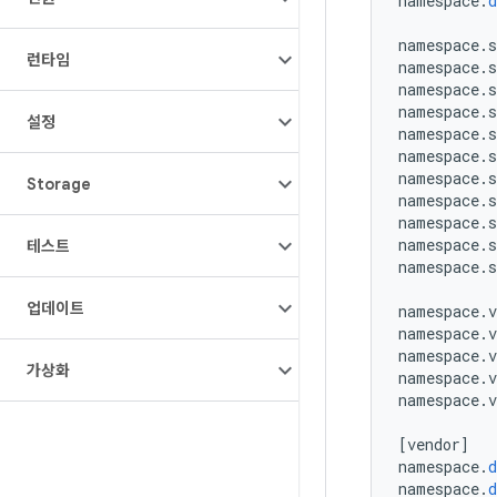
namespace
.
d
namespace
.
s
런타임
namespace
.
s
namespace
.
s
namespace
.
s
설정
namespace
.
s
namespace
.
s
namespace
.
s
Storage
namespace
.
s
namespace
.
s
namespace
.
s
테스트
namespace
.
s
업데이트
namespace
.
v
namespace
.
v
namespace
.
v
가상화
namespace
.
v
namespace
.
v
[
vendor
]
namespace
.
d
namespace
.
d