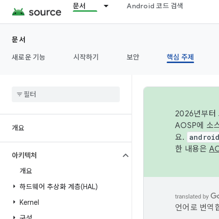
문서
Android 코드 검색
문서
새로운 기능
시작하기
보안
핵심 주제
2026년부터
AOSP에 소
개요
요.
androi
한 내용은
A
아키텍처
개요
하드웨어 추상화 계층(HAL)
Kernel
언어로 번역합
구성