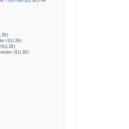
hw
:
/
system
/
${
LIB
}
/
hw
LIB
}
dor
/
${
LIB
}
/
${
LIB
}
vendor
/
${
LIB
}