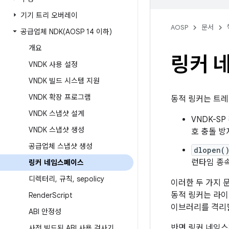
기기 트리 오버레이
AOSP
문서
공급업체
NDK(
AOSP 14 이하)
개요
링커 
VNDK 사용 설정
VNDK 빌드 시스템 지원
VNDK 확장 프로그램
동적 링커는 트레
VNDK 스냅샷 설계
VNDK-S
VNDK 스냅샷 생성
호 충돌 방
공급업체 스냅샷 생성
dlopen(
런타임 종속
링커 네임스페이스
디렉터리
,
규칙
,
sepolicy
이러한 두 가지 
동적 링커는 라이
Render
Script
이브러리를 격리할
ABI 안정성
반면 링커 네임
사전 빌드된 ABI 사용 검사기