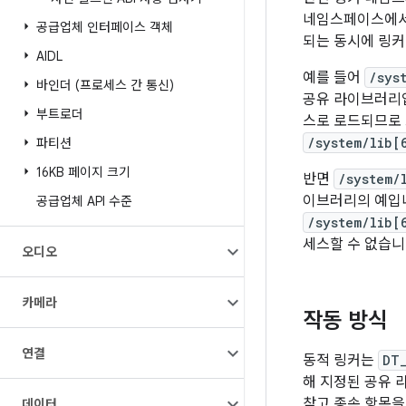
네임스페이스에서 
공급업체 인터페이스 객체
되는 동시에 링커
AIDL
예를 들어
/sys
바인더 (프로세스 간 통신)
공유 라이브러리입
부트로더
스로 로드되므로
/system/lib[
파티션
16KB 페이지 크기
반면
/system/
이브러리의 예입
공급업체 API 수준
/system/lib[
세스할 수 없습니
오디오
카메라
작동 방식
연결
동적 링커는
DT_
해 지정된 공유 
찾고 종속 항목을
데이터