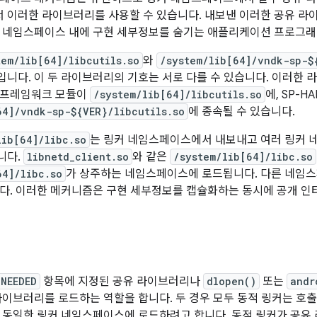
이러한 라이브러리를 사용할 수 있습니다. 내보낸 이러한 공유 라
 네임스페이스 내에 구현 세부정보를 숨기는 애플리케이션 프로그래
tem/lib[64]/libcutils.so
와
/system/lib[64]/vndk-sp-$
니다. 이 두 라이브러리의 기호는 서로 다를 수 있습니다. 이러한
 프레임워크 모듈이
/system/lib[64]/libcutils.so
에, SP-
64]/vndk-sp-${VER}/libcutils.so
에 종속될 수 있습니다.
lib[64]/libc.so
는 링커 네임스페이스에서 내보내고 여러 링커 
니다.
libnetd_client.so
와 같은
/system/lib[64]/libc.so
64]/libc.so
가 상주하는 네임스페이스에 로드됩니다. 다른 네임스
다. 이러한 메커니즘은 구현 세부정보를 캡슐화하는 동시에 공개 
NEEDED
항목에 지정된 공유 라이브러리나
dlopen()
또는
andr
라이브러리를 로드하는 역할을 합니다. 두 경우 모두 동적 링커는 호
 동일한 링커 네임스페이스에 로드하려고 합니다. 동적 링커가 공유