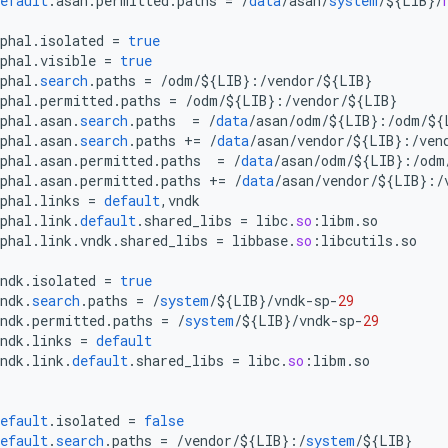
efault
.
asan
.
permitted
.
paths
=
/
data
/
asan
/
system
/
${
LIB
}
/
phal
.
isolated
=
true
phal
.
visible
=
true
phal
.
search
.
paths
=
/
odm
/
${
LIB
}:
/
vendor
/
${
LIB
}
phal
.
permitted
.
paths
=
/
odm
/
${
LIB
}:
/
vendor
/
${
LIB
}
phal
.
asan
.
search
.
paths
=
/
data
/
asan
/
odm
/
${
LIB
}:
/
odm
/
${
phal
.
asan
.
search
.
paths
+=
/
data
/
asan
/
vendor
/
${
LIB
}:
/
ven
phal
.
asan
.
permitted
.
paths
=
/
data
/
asan
/
odm
/
${
LIB
}:
/
odm
phal
.
asan
.
permitted
.
paths
+=
/
data
/
asan
/
vendor
/
${
LIB
}:
/
phal
.
links
=
default
,
vndk
phal
.
link
.
default
.
shared_libs
=
libc
.
so
:
libm
.
so
phal
.
link
.
vndk
.
shared_libs
=
libbase
.
so
:
libcutils
.
so
ndk
.
isolated
=
true
ndk
.
search
.
paths
=
/
system
/
${
LIB
}
/
vndk
-
sp
-
29
ndk
.
permitted
.
paths
=
/
system
/
${
LIB
}
/
vndk
-
sp
-
29
ndk
.
links
=
default
ndk
.
link
.
default
.
shared_libs
=
libc
.
so
:
libm
.
so
efault
.
isolated
=
false
efault
.
search
.
paths
=
/
vendor
/
${
LIB
}:
/
system
/
${
LIB
}