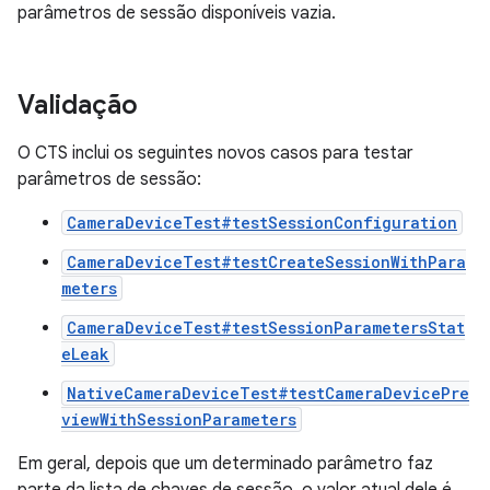
parâmetros de sessão disponíveis vazia.
Validação
O CTS inclui os seguintes novos casos para testar
parâmetros de sessão:
CameraDeviceTest#testSessionConfiguration
CameraDeviceTest#testCreateSessionWithPara
meters
CameraDeviceTest#testSessionParametersStat
eLeak
NativeCameraDeviceTest#testCameraDevicePre
viewWithSessionParameters
Em geral, depois que um determinado parâmetro faz