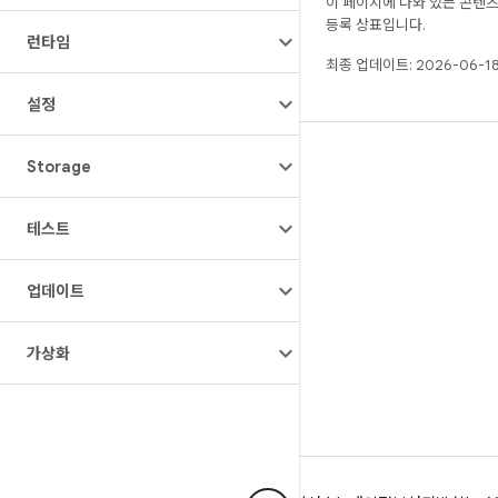
이 페이지에 나와 있는 콘텐
등록 상표입니다.
런타임
최종 업데이트: 2026-06-18
설정
빌드
Storage
Android 저장소
테스트
요구사항
다운로드
업데이트
바이너리 미리보기
공장 출고 시 이미지
가상화
드라이버 바이너리