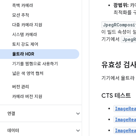
광범위:
카
흑백 카메라
최적화를 구
모션 추적
JpegRComposi
다중 카메라 지원
이 빌드 속성이 
시스템 카메라
기기에서
JpegR
토치 강도 제어
울트라 HDR
유효성 검
기기를 웹캠으로 사용하기
넓은 색 영역 캡처
기기에서 울트라 
버전 관리
CTS 테스트
카메라 버전 지원
ImageRe
연결
ImageRe
ImageRe
데이터