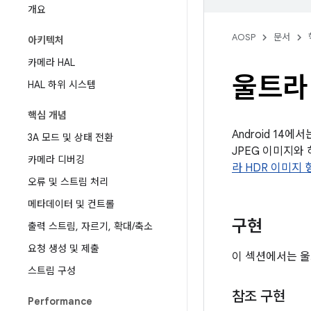
개요
AOSP
문서
아키텍처
카메라 HAL
울트라 
HAL 하위 시스템
핵심 개념
Android 14에
3A 모드 및 상태 전환
JPEG 이미지와
카메라 디버깅
라 HDR 이미지 형
오류 및 스트림 처리
메타데이터 및 컨트롤
구현
출력 스트림
,
자르기
,
확대
/
축소
요청 생성 및 제출
이 섹션에서는 울
스트림 구성
참조 구현
Performance