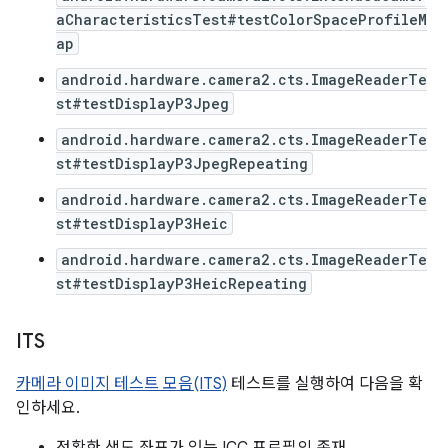
aCharacteristicsTest#testColorSpaceProfileM
ap
android.hardware.camera2.cts.ImageReaderTe
st#testDisplayP3Jpeg
android.hardware.camera2.cts.ImageReaderTe
st#testDisplayP3JpegRepeating
android.hardware.camera2.cts.ImageReaderTe
st#testDisplayP3Heic
android.hardware.camera2.cts.ImageReaderTe
st#testDisplayP3HeicRepeating
ITS
카메라 이미지 테스트 모음(ITS)
테스트를 실행하여 다음을 확
인하세요.