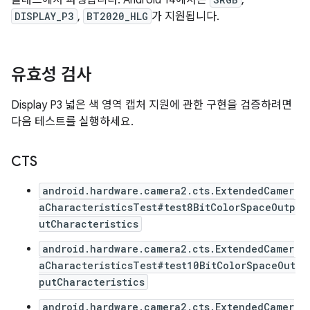
클래스에서 파생됩니다. Android 14에서는
,
DISPLAY_P3
,
BT2020_HLG
가 지원됩니다.
유효성 검사
Display P3 넓은 색 영역 캡처 지원에 관한 구현을 검증하려면
다음 테스트를 실행하세요.
CTS
android.hardware.camera2.cts.ExtendedCamer
aCharacteristicsTest#test8BitColorSpaceOutp
utCharacteristics
android.hardware.camera2.cts.ExtendedCamer
aCharacteristicsTest#test10BitColorSpaceOut
putCharacteristics
android.hardware.camera2.cts.ExtendedCamer