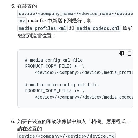
在裝置的
device/<company_name>/<device_name>/device
.mk
makefile 中新增下列幾行，將
media_profiles.xml
和
media_codecs.xml
檔案
複製到適當位置：
# media config xml file

PRODUCT_COPY_FILES += \

    <device>/<company>/<device>/media_profile
# media codec config xml file

PRODUCT_COPY_FILES += \

如要在裝置的系統映像檔中加入「相機」應用程式，
請在裝置的
device/<company>/<device>/device.mk