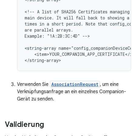
<!--
A
list
of
SHA256
Certificates
managing
c
main
device.
It
will
fall
back
to
showing
a
p
times
in
a
short
period.
Note
that
config_com
are
parallel
arrays.

Example:
"1A:2B:3C:4D"
-->

<string-array
name="config_companionDeviceCer
<item>YOUR_COMPANION_APP_CERTIFICATE</ite
Verwenden Sie
AssociationRequest
, um eine
Verknüpfungsanfrage an ein einzelnes Companion-
Gerät zu senden.
Validierung