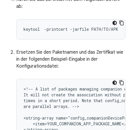
ab:
keytool
-
printcert
-
jarfile
PATH
/
TO
/
APK
Ersetzen Sie den Paketnamen und das Zertifikat wie
in der folgenden Beispiel-Eingabe in der
Konfigurationsdatei:
<!--
A
list
of
packages
managing
companion
de
It
will
not
create
the
association
without
pr
times
in
a
short
period.
Note
that
config_com
are
parallel
arrays.
-->

<string-array
name="config_companionDevicePac
<item>YOUR_COMPANION_APP_PACKAGE_NAME</it
</string-array>
