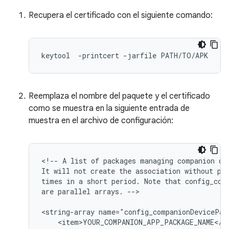
Recupera el certificado con el siguiente comando:
keytool
-
printcert
-
jarfile
PATH
/
TO
/
APK
Reemplaza el nombre del paquete y el certificado
como se muestra en la siguiente entrada de
muestra en el archivo de configuración:
<!--
A
list
of
packages
managing
companion
de
It
will
not
create
the
association
without
pr
times
in
a
short
period.
Note
that
config_com
are
parallel
arrays.
-->

<string-array
name="config_companionDevicePac
<item>YOUR_COMPANION_APP_PACKAGE_NAME</it