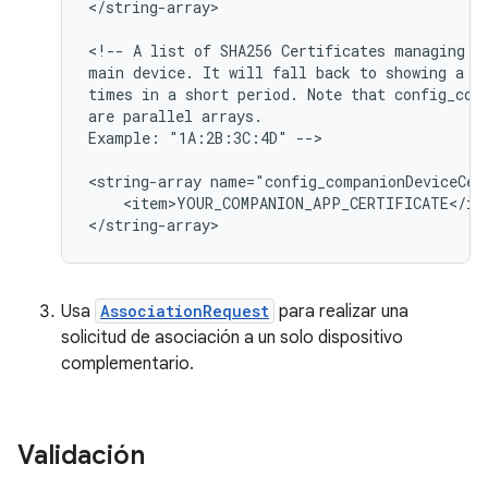
</string-array>

<!--
A
list
of
SHA256
Certificates
managing
c
main
device.
It
will
fall
back
to
showing
a
p
times
in
a
short
period.
Note
that
config_com
are
parallel
arrays.

Example:
"1A:2B:3C:4D"
-->

<string-array
name="config_companionDeviceCer
<item>YOUR_COMPANION_APP_CERTIFICATE</ite
Usa
AssociationRequest
para realizar una
solicitud de asociación a un solo dispositivo
complementario.
Validación