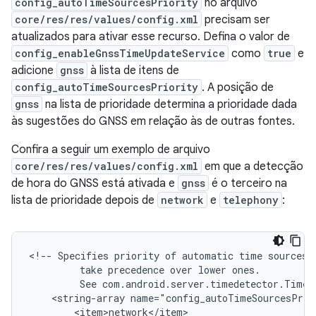
config_autoTimeSourcesPriority
no arquivo
core/res/res/values/config.xml
precisam ser
atualizados para ativar esse recurso. Defina o valor de
config_enableGnssTimeUpdateService
como
true
e
adicione
gnss
à lista de itens de
config_autoTimeSourcesPriority
. A posição de
gnss
na lista de prioridade determina a prioridade dada
às sugestões do GNSS em relação às de outras fontes.
Confira a seguir um exemplo de arquivo
core/res/res/values/config.xml
em que a detecção
de hora do GNSS está ativada e
gnss
é o terceiro na
lista de prioridade depois de
network
e
telephony
:
<!--
Specifies
priority
of
automatic
time
sources.
take
precedence
over
lower
See
com.android.server.timedetector.TimeD
<string-array