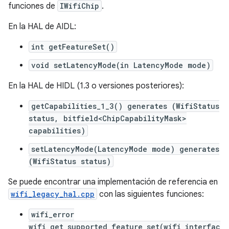
funciones de
IWifiChip
.
En la HAL de AIDL:
int getFeatureSet()
void setLatencyMode(in LatencyMode mode)
En la HAL de HIDL (1.3 o versiones posteriores):
getCapabilities_1_3() generates (WifiStatus
status, bitfield<ChipCapabilityMask>
capabilities)
setLatencyMode(LatencyMode mode) generates
(WifiStatus status)
Se puede encontrar una implementación de referencia en
wifi_legacy_hal.cpp
con las siguientes funciones:
wifi_error
wifi_get_supported_feature_set(wifi_interfac