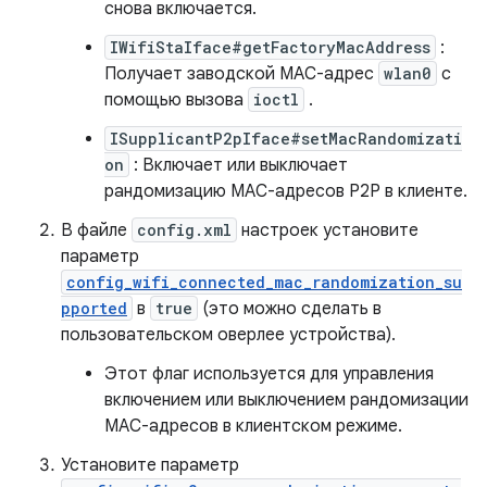
снова включается.
IWifiStaIface#getFactoryMacAddress
:
Получает заводской MAC-адрес
wlan0
с
помощью вызова
ioctl
.
ISupplicantP2pIface#setMacRandomizati
on
: Включает или выключает
рандомизацию MAC-адресов P2P в клиенте.
В файле
config.xml
настроек установите
параметр
config_wifi_connected_mac_randomization_su
pported
в
true
(это можно сделать в
пользовательском оверлее устройства).
Этот флаг используется для управления
включением или выключением рандомизации
MAC-адресов в клиентском режиме.
Установите параметр