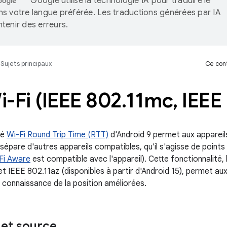
Google utilise la technologie IA pour traduire le
s votre langue préférée. Les traductions générées par IA
tenir des erreurs.
Sujets principaux
Ce cont
-Fi (IEEE 802
.
11mc
,
IEEE
té
Wi-Fi Round Trip Time (RTT)
d'Android 9 permet aux appareil
 sépare d'autres appareils compatibles, qu'il s'agisse de point
Fi Aware
est compatible avec l'appareil). Cette fonctionnalité,
 IEEE 802.11az (disponibles à partir d'Android 15), permet aux 
e connaissance de la position améliorées.
et source