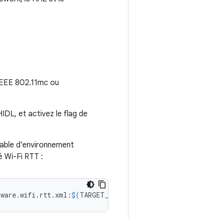
(IEEE 802.11mc ou
IDL, et activez le flag de
riable d'environnement
é Wi-Fi RTT :
dware.wifi.rtt.xml:
$(
TARGET_COPY_OUT_VENDOR
)