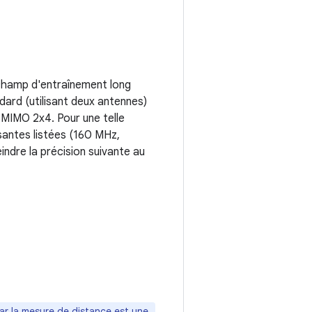
u champ d'entraînement long
ndard (utilisant deux antennes)
 MIMO 2x4. Pour une telle
santes listées (160 MHz,
ndre la précision suivante au
car la mesure de distance est une