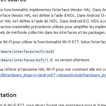
ette fonctionnalité, implémentez l'interface Vendor HAL. Dans A
nterface Vendor HAL est définie à l'aide d'AIDL. Dans Android 13 
dor HAL est définie à l'aide de HIDL. Dans Android 8.0, HIDL a 
ction matérielle) précédente utilisée pour simplifier les implé
pels de méthode collectés dans les interfaces et les packages.
e Wi-Fi pour utiliser la fonctionnalité Wi-Fi RTT. Selon l'interfac
rdware/interfaces/wifi/aidl
rdware/interfaces/wifi/1.0
ou version ultérieure.
s référer à l'ancienne HAL Wi-Fi pour voir comment elle est c
/libhardware_legacy/+/android17-release/include/hardware_leg
tation
r le Wi-Fi RTT, vous devez fournir une assistance pour le fram