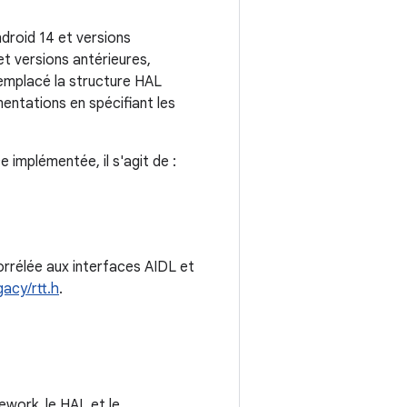
ndroid 14 et versions
et versions antérieures,
remplacé la structure HAL
mentations en spécifiant les
e implémentée, il s'agit de :
orrélée aux interfaces AIDL et
acy/rtt.h
.
ework, le HAL et le