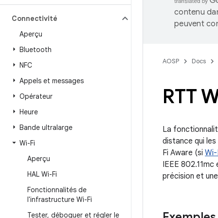
contenu dan
Connectivité
peuvent con
Aperçu
Bluetooth
AOSP
Docs
NFC
Appels et messages
RTT Wi
Opérateur
Heure
Bande ultralarge
La fonctionnali
distance qui les
Wi-Fi
Fi Aware (si
Wi-
Aperçu
IEEE 802.11mc et
HAL Wi-Fi
précision et un
Fonctionnalités de
l'infrastructure Wi-Fi
Exemples 
Tester
,
déboguer et régler le