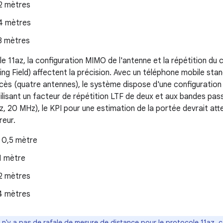
2 mètres
4 mètres
8 mètres
le 11az, la configuration MIMO de l'antenne et la répétition d
ing Field) affectent la précision. Avec un téléphone mobile sta
ccès (quatre antennes), le système dispose d'une configuration
tilisant un facteur de répétition LTF de deux et aux bandes pas
 20 MHz), le KPI pour une estimation de la portée devrait attei
reur.
 0,5 mètre
1 mètre
2 mètres
4 mètres
Il n'y a pas de rafale de mesure de distance pour le protocole 11az, 