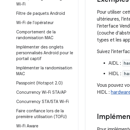
Wi-Fi
Pour utiliser c
Filtre de paquets Android
ultérieures, l'i
Wi-Fi de l'opérateur
l'interface Ven
Comportement de la
(couche d'abstra
randomisation MAC
types et les ap
Implémenter des onglets
Suivez l'interfac
personnalisés Android pour le
portail captif
AIDL :
ha
Implémenter la randomisation
HIDL :
ha
MAC
Passpoint (Hotspot 2
.
0)
Vous pouvez vou
HIDL :
hardware
Concurrency Wi-Fi STA
/
AP
Concurrency STA
/
STA Wi-Fi
Faire confiance lors de la
Implémen
première utilisation (TOFU)
Wi-Fi Aware
Pour implémente