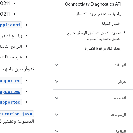
0211
Connectivity Diagnostics API
واجهة مستخدم ميزة "الاتصال"
80211
اختيار الشبكة
pplicant
تحديد النطاق: تسلسل الرسائل خارج
برنامج تشغيل Wi-Fi مع إتاحة SAE وSUITEB192 
النطاق وتحديد الحمولة
البرامج الثابتة لشبكة Wi-Fi مع إتاح
إعداد تقارير قوة الإشارة
شريحة Wi-Fi مع إتاحة WPA3 وOWE
البيانات
تتوفّر طرق واجهة برمجة التطبيقات العامة في id 10
upported
عرض
upported
الخطوط
upported
guration.java
الرسومات
المجموعة وتشفير Suite B، وهي مطلوبة لمعايير OWE وWPA3-Personal وWPA3-Enterprise.
التفاعل