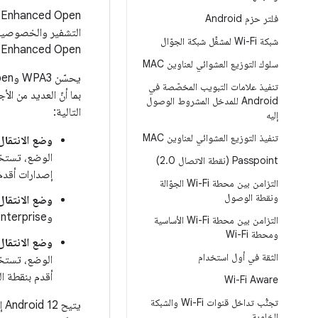
فلتر حزم Android
التشفير والخصوصية ع
شبكة Wi-Fi لمشغِّل شبكة الجوّال
Enhanced Open المصادقة.
سلوك التوزيع العشوائي لعناوين MAC
تنفيذ علامات التبويب المخصّصة في
Android للمدخل المشروط الوصول
التالية:
إليه
تنفيذ التوزيع العشوائي لعناوين MAC
وضع الانتقال WPA2/WPA3
‫Passpoint (نقطة الاتصال 2
0)
.
إصدارات أقدم معيار WPA2 للاتصال ب
التزامن بين محطة Wi-Fi الجوّالة
ونقطة الوصول
وضع الانتقال PA2/WPA3-Enterprise
وWPA3-Enterprise في الوقت نفسه.
التزامن بين محطة Wi-Fi الأساسية
ومحطة Wi-Fi
وضع الانتقال OWE
الثقة في أول استخدام
أقدم بنقطة ا
Wi-Fi Aware
تجنُّب تداخل قنوات Wi-Fi والشبكة
الخلوية