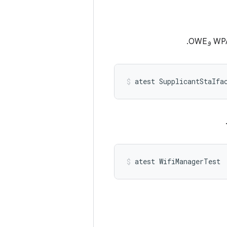
atest
SupplicantStaIfa
atest
WifiManagerTest