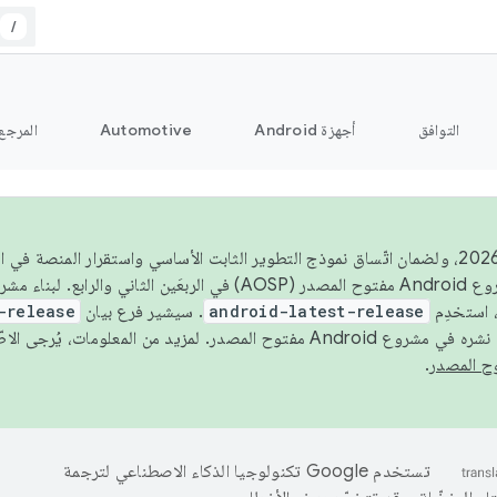
/
التوافق
أجهزة Android
Automotive
المرجع
اعتبارًا من عام 2026، ولضمان اتّساق نموذج التطوير الثابت الأساسي واستقرار المنصة
 استخدِم
android-latest-release
. سيشير فرع بيان
-release
ح المصدر. لمزيد من المعلومات، يُرجى الاطّلاع على
.
تستخدم Google تكنولوجيا الذكاء الاصطناعي لترجمة