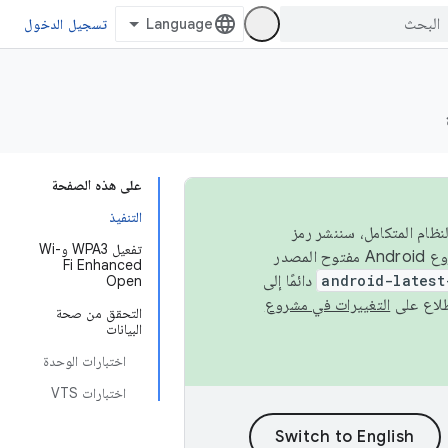
تسجيل الدخول
على هذه الصفحة
التنفيذ
 في النظام المتكامل، سننشر رمز
تفعيل WPA3 وWi-
المصدر في مشروع Android مفتوح المصدر (AOSP) في الربعَين الثاني والرابع. لبناء مشروع Android مفتوح المصدر
Fi Enhanced
android-latest
دائمًا إلى
Open
التغييرات في مشروع
التحقق من صحة
البيانات
اختبارات الوحدة
اختبارات VTS