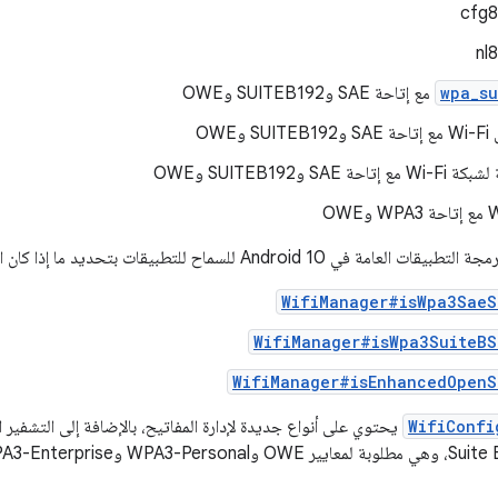
cfg8
nl
wpa_su
مع إتاحة SAE وSUITEB192 وOWE
وOWE
ة SAE وSUITEB192 وOWE
Andro للسماح للتطبيقات بتحديد ما إذا كان الجهاز يتيح هذه الميزات:
WifiManager#isWpa3SaeS
WifiManager#isWpa3SuiteBS
WifiManager#isEnhancedOpenS
WifiConfi
يحتوي على أنواع جديدة لإدارة المفاتيح، بالإضافة إلى التشفير ا