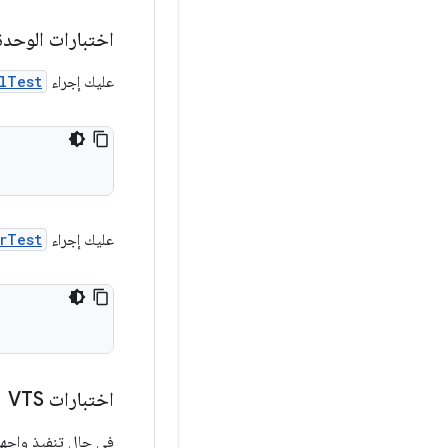
اختبارات الوحدة
عليك إجراء
lTest
عليك إجراء
rTest
اختبارات VTS
في حال تنفيذ واجهة HIDL، عليك إجراء ما 