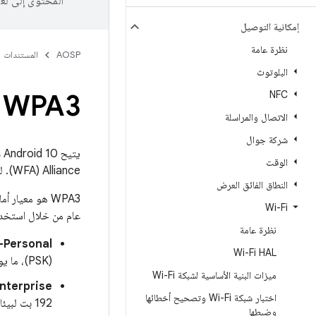
المحتوى إلى لغ
إمكانية التوصيل
نظرة عامة
AOSP
المستندات
البلوتوث
NFC
WPA3 وميزة "الفتح المحسّن" في Wi-Fi
الاتصال والمراسلة
شركة جوال‬
الوقت
Alliance‏ (WFA). لمزيد من المعلومات، يُرجى الاطّلاع على
النطاق الفائق العرض
Wi-Fi
عام من خلال استخدام خ
نظرة عامة
Personal:
Wi-Fi HAL
(PSK)، ما يوفّر للمستخدمين حماية أقوى من الهجمات، مثل هجمات القاموس بلا إنترنت واسترداد المفاتيح وتزوير الرسائل.
ميزات البنية الأساسية لشبكة Wi-Fi
terprise:
اختبار شبكة Wi-Fi وتصحيح أخطائها
192 بت لبيئات الأمان الحساسة.
وضبطها