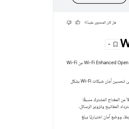
هل كان المحتوى مفيدًا؟
يتيح Android 10 دعم الإصدار 3 من برنامج الوصول المحمي إلى شبكات Wi-Fi‏ (WPA3) ومعايير Wi-Fi Enhanced Open من Wi-Fi
WPA3 هو معيار أمان جديد من WFA للشبكات الشخصية وشبكات المؤسسات. يهدف هذا المعيار إلى تحسين أمان شبكات Wi-Fi بشكل
لمعيار المصادقة المتزامنة للأجهزة المتساوية (SAE) بدلاً من المفتاح المشترك مسبقًا
، ووضع أمان اختياريًا يبلغ