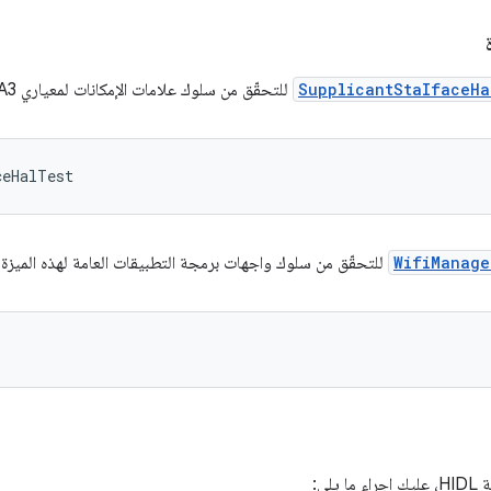
SupplicantStaIfaceHa
للتحقّق من سلوك علامات الإمكانات لمعياري WPA3 وOWE.
ceHalTest
WifiManage
للتحقّق من سلوك واجهات برمجة التطبيقات العامة لهذه الميزة.
يلي: