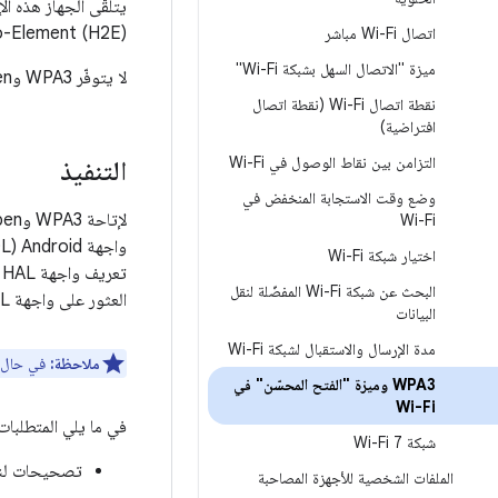
WPA3 Hash-to-Element (H2E). لمزيد م
اتصال Wi-Fi مباشر
ميزة "الاتصال السهل بشبكة Wi-Fi"
لا يتوفّر WPA3 وWi-Fi Enhanced Open إلا في وضع العميل.
نقطة اتصال Wi-Fi (نقطة اتصال
افتراضية)
التزامن بين نقاط الوصول في Wi-Fi
التنفيذ
وضع وقت الاستجابة المنخفض في
Wi-Fi
اختيار شبكة Wi-Fi
تعريف واجهة HAL‏ (HIDL). يمكن العثور على واجهة HIDL في
البحث عن شبكة Wi-Fi المفضّلة لنقل
العثور على واجهة AIDL في
البيانات
مدة الإرسال والاستقبال لشبكة Wi-Fi
ملاحظة:
في حال تنفيذ واجهة HIDL، يتطلّب WPA3 وOpen
WPA3 وميزة "الفتح المحسّن" في
Wi-Fi
في ما يلي المتطلبات اللازم
شبكة Wi-Fi 7
تصحيحات لنواة Linux لإتاحة 
الملفات الشخصية للأجهزة المصاحبة