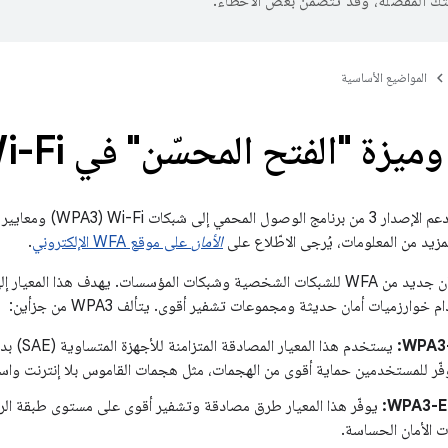
تك المفضّلة، وقد تتضمّن بعض الأخطاء.
المواضيع الأساسية
الأمان
على موقع WFA الإلكتروني
.
وارزميات أمان حديثة ومجموعات تشفير أقوى. يتألف WPA3 من جزأين:
WPA3-
يستخدم هذا ا
WPA3-En
يوفّر هذا المعيار طرق مصادقة وتشفير أقوى على مستوى طبقة الربط