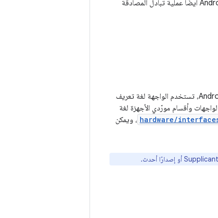
يتلقّى الجهاز هذه الإشارة، يستخدم WPA3 للاتصال بشبكة WPA3 تتيح وضع انتقال. يتيح Android 12 أيضًا عملية تبادل المصادقة
لإتاحة WPA3 وWi-Fi Enhanced Open، عليك تنفيذ واجهة Supplicant HAL. بدءًا من Android 13، تستخدم الواجهة لغة تعريف
HAL. بالنسبة إلى الإصدارات التي تسبق Android 13، تستخدم الواجهات وأقسام مورّدي الأجهزة لغة
hardware/interface
، ويمكن