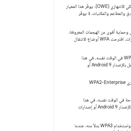
Wi-Fi Enhanced Open هو معيار أمان جديد من WFA للشبكات العامة يستند إلى التشفير اللاسلكي الانتهازي (OWE). يوفّر هذا المعيار
والمطاعم والمكتبات. لا يوفّر
ام، ما يوفّر خصوصية أفضل وحماية أقوى من الهجمات المعروفة.
بما أنّ العديد من الأجهزة لا تتيح بعد هذه المعايير أو لم تتلقَّ بعد ترقيات البرامج التي تتيح هذه الميزات، اقترحت WFA أوضاع الانتقال
تتيح نقطة الوصول التي تقدّم الخدمة معياري WPA2 وWPA3 في الوقت نفسه. في هذا
الوضع، تستخدم أجهزة Android 10 معيار WPA3 للاتصال، بينما تستخدم الأجهزة التي تعمل بالإصدار Android 9 أو
تتيح نقطة الوصول التي تقدّم الخدمة معياري WPA2-Enterprise
مة معياري OWE والمعايير المفتوحة في الوقت نفسه. في هذا
الوضع، تستخدم أجهزة Android 10 معيار OWE للاتصال، بينما تتصل الأجهزة التي تعمل بالإصدار Android 9 أو إصدارات
يتيح Android 12 إشارة Transition Disable، وهي آلية تطلب من الجهاز عدم استخدام WPA2 واستخدام WPA3 بدلاً منه. عندما