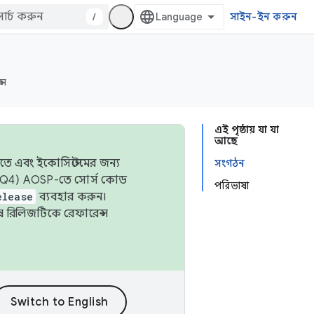
/
সাইন-ইন করুন
্স
এই পৃষ্ঠায় যা যা
আছে
তে এবং ইকোসিস্টেমের জন্য
সংগঠন
 এবং Q4) AOSP-তে সোর্স কোড
পরিভাষা
elease
ব্যবহার করুন।
শেষ রিলিজটিকে রেফারেন্স