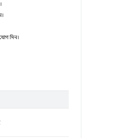
।
ন।
ুযোগ দিন।
শ