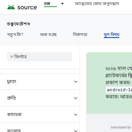
ডক্স
অ্যান্ড্রয়েড কোড অনুসন্ধান
ডকুমেন্টেশন
নতুন কি?
শুরু হচ্ছে
নিরাপত্তা
মূল বিষয়
ওভারভিউ
২০২৬ সাল থেক
প্ল্যাটফর্মে
স্থাপত্য
প্রকাশ করব।
android-l
করবে। আরও 
শ্রুতি
ক্যামেরা
সংযোগ