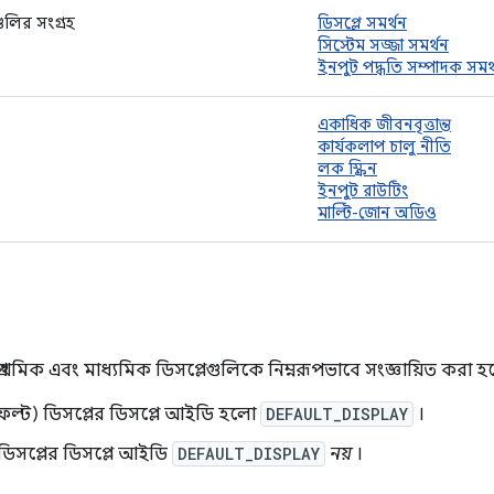
গুলির সংগ্রহ
ডিসপ্লে সমর্থন
সিস্টেম সজ্জা সমর্থন
ইনপুট পদ্ধতি সম্পাদক সমর্
একাধিক জীবনবৃত্তান্ত
কার্যকলাপ চালু নীতি
লক স্ক্রিন
ইনপুট রাউটিং
মাল্টি-জোন অডিও
 প্রাথমিক এবং মাধ্যমিক ডিসপ্লেগুলিকে নিম্নরূপভাবে সংজ্ঞায়িত করা হয
ল্ট) ডিসপ্লের ডিসপ্লে আইডি হলো
DEFAULT_DISPLAY
।
ডিসপ্লের ডিসপ্লে আইডি
DEFAULT_DISPLAY
নয়
।