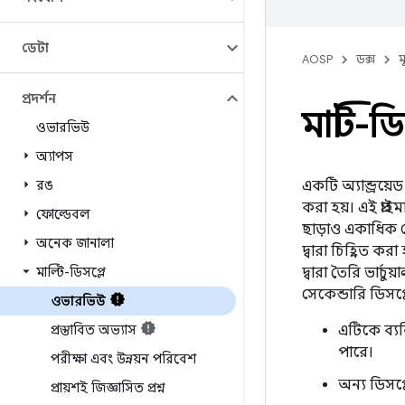
ডেটা
AOSP
ডক্স
ম
প্রদর্শন
মাল্টি-
ওভারভিউ
অ্যাপস
রঙ
একটি অ্যান্ড্রয়ে
করা হয়। এই প্রা
ফোল্ডেবল
ছাড়াও একাধিক সে
অনেক জানালা
দ্বারা চিহ্নিত ক
মাল্টি-ডিসপ্লে
দ্বারা তৈরি ভার
সেকেন্ডারি ডিস
ওভারভিউ
প্রস্তাবিত অভ্যাস
এটিকে ব্যক
পারে।
পরীক্ষা এবং উন্নয়ন পরিবেশ
অন্য ডিসপ্
প্রায়শই জিজ্ঞাসিত প্রশ্ন