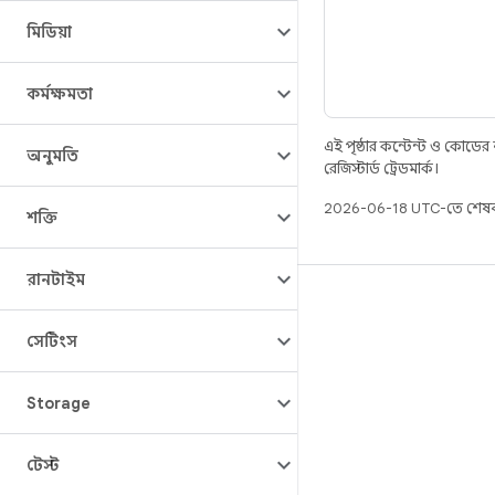
মিডিয়া
কর্মক্ষমতা
এই পৃষ্ঠার কন্টেন্ট ও কোডের
অনুমতি
রেজিস্টার্ড ট্রেডমার্ক।
2026-06-18 UTC-তে শেষব
শক্তি
রানটাইম
বিল্ড
Android স্টোরেজ
সেটিংস
প্রয়োজনীয়তা
Storage
ডাউনলোড হচ্ছে
প্রিভিউ বাইনারি
টেস্ট
ফ্যাক্টরি ইমেজ