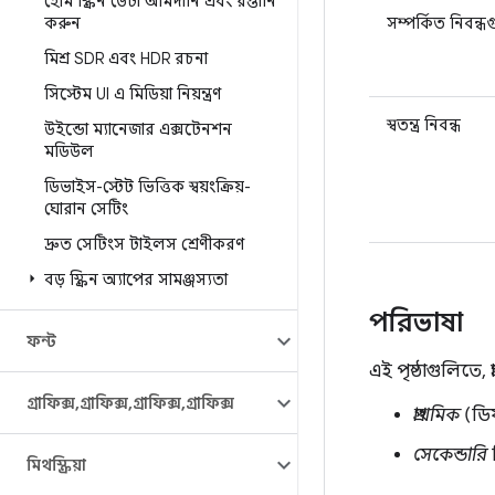
হোম স্ক্রিন ডেটা আমদানি এবং রপ্তানি
করুন
সম্পর্কিত নিবন্ধ
মিশ্র SDR এবং HDR রচনা
সিস্টেম UI এ মিডিয়া নিয়ন্ত্রণ
স্বতন্ত্র নিবন্ধ
উইন্ডো ম্যানেজার এক্সটেনশন
মডিউল
ডিভাইস-স্টেট ভিত্তিক স্বয়ংক্রিয়-
ঘোরান সেটিং
দ্রুত সেটিংস টাইলস শ্রেণীকরণ
বড় স্ক্রিন অ্যাপের সামঞ্জস্যতা
পরিভাষা
ফন্ট
এই পৃষ্ঠাগুলিতে,
গ্রাফিক্স
,
গ্রাফিক্স
,
গ্রাফিক্স
,
গ্রাফিক্স
প্রাথমিক
(ডিফ
সেকেন্ডারি
মিথস্ক্রিয়া