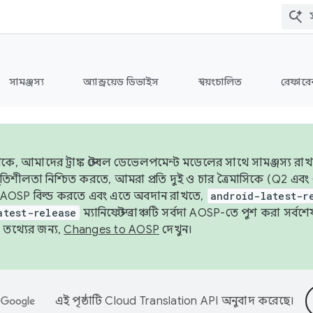
সামঞ্জস্য
অ্যান্ড্রয়েড ডিভাইস
স্বয়ংচালিত
রেফারেন
ে, আমাদের ট্রাঙ্ক স্টেবল ডেভেলপমেন্ট মডেলের সাথে সামঞ্জস্য রাখ
র স্থিতিশীলতা নিশ্চিত করতে, আমরা প্রতি দুই ও চার ত্রৈমাসিকে (Q2
 AOSP বিল্ড করতে এবং এতে অবদান রাখতে,
android-latest-r
atest-release
ম্যানিফেস্ট ব্রাঞ্চটি সর্বদা AOSP-তে পুশ করা সর্ব
তথ্যের জন্য,
Changes to AOSP
দেখুন।
এই পৃষ্ঠাটি
Cloud Translation API
অনুবাদ করেছে।