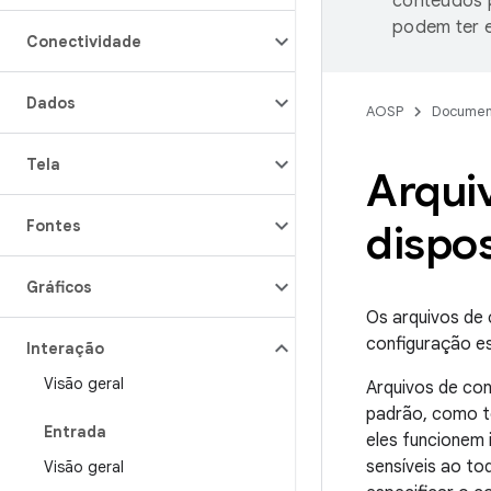
conteúdos p
podem ter e
Conectividade
Dados
AOSP
Documen
Tela
Arqui
Fontes
dispos
Gráficos
Os arquivos de 
configuração es
Interação
Visão geral
Arquivos de con
padrão, como t
Entrada
eles funcionem 
sensíveis ao to
Visão geral