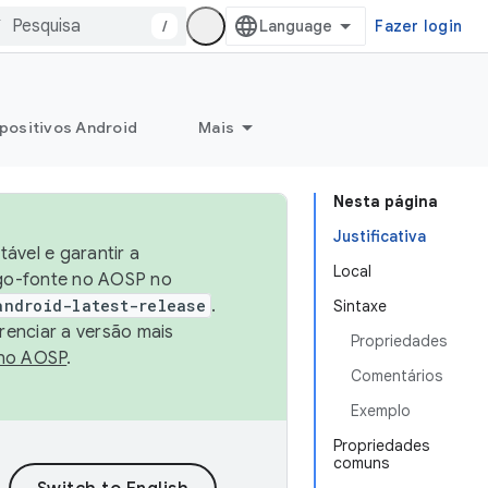
/
Fazer login
positivos Android
Mais
Nesta página
Justificativa
ável e garantir a
Local
igo-fonte no AOSP no
android-latest-release
.
Sintaxe
renciar a versão mais
Propriedades
no AOSP
.
Comentários
Exemplo
Propriedades
comuns