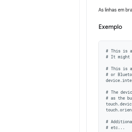
As linhas em br
Exemplo
# This is a
# It might 
# This is a
# or Blueto
device.inte
# The devic
# as the bu
touch.devic
touch.orien
# Additiona