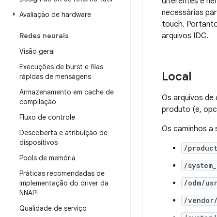
diferentes e n
necessárias pa
Avaliação de hardware
touch. Portanto
arquivos IDC.
Redes neurais
Visão geral
Execuções de burst e filas
Local
rápidas de mensagens
Armazenamento em cache de
Os arquivos de 
compilação
produto (e, opc
Fluxo de controle
Os caminhos a 
Descoberta e atribuição de
dispositivos
/produc
Pools de memória
/system
Práticas recomendadas de
/odm/us
implementação do driver da
NNAPI
/vendor
Qualidade de serviço