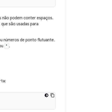
las não podem conter espaços.
 que são usadas para
 ou números de ponto flutuante.
ou
"
.
rta: