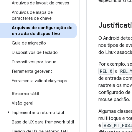
especificar o 
Arquivos de layout de chaves
Arquivos de mapa de
caracteres de chave
Justificat
Arquivos de configuração de
entrada do dispositivo
O Android dete
Guia de migração
nos tipos de ev
do Linux associ
Dispositivos de teclado
Dispositivos por toque
Por exemplo, se
REL_X
e
REL_
ferramenta getevent
de entrada com
Ferramenta validatekeymaps
rastreia os mo
configurado de 
Retorno tátil
mouse padrão.
Visão geral
Algumas classes
Implementar o retorno tátil
multitoque e t
Base de UX para framework tátil
e
ABS_MT_POS
Design de UX de retorno tátil