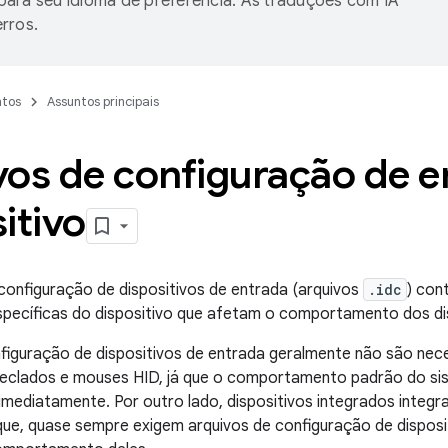
ara seu idioma de preferência. As traduções com IA
rros.
tos
Assuntos principais
vos de configuração de e
itivo
configuração de dispositivos de entrada (arquivos
.idc
) con
pecíficas do dispositivo que afetam o comportamento dos dis
figuração de dispositivos de entrada geralmente não são nece
eclados e mouses HID, já que o comportamento padrão do si
imediatamente. Por outro lado, dispositivos integrados integra
que, quase sempre exigem arquivos de configuração de disposi