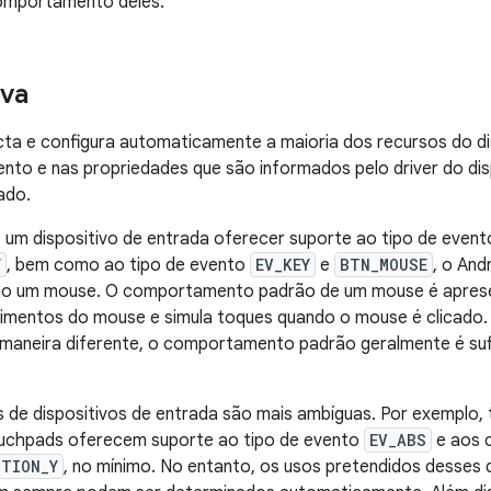
comportamento deles.
iva
cta e configura automaticamente a maioria dos recursos do d
ento e nas propriedades que são informados pelo driver do dis
ado.
 um dispositivo de entrada oferecer suporte ao tipo de even
Y
, bem como ao tipo de evento
EV_KEY
e
BTN_MOUSE
, o And
o um mouse. O comportamento padrão de um mouse é apresen
vimentos do mouse e simula toques quando o mouse é clicado
maneira diferente, o comportamento padrão geralmente é sufi
 de dispositivos de entrada são mais ambíguas. Por exemplo, 
ouchpads oferecem suporte ao tipo de evento
EV_ABS
e aos 
ITION_Y
, no mínimo. No entanto, os usos pretendidos desses 