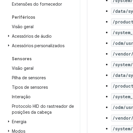
/system
Extensões do fornecedor
/data/s
Periféricos
/produc
Visão geral
/system
Acessórios de áudio
/odm/us
Acessórios personalizados
/vendor
Sensores
/system
Visão geral
/data/s
Pilha de sensores
/produc
Tipos de sensores
/system_
Interação
Protocolo HID do rastreador de
/odm/us
posições da cabeça
/vendor
Energia
/system/
Modos