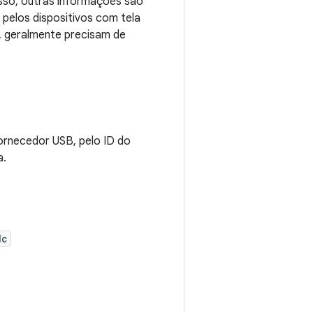
sso, outras informações são
pelos dispositivos com tela
s, geralmente precisam de
fornecedor USB, pelo ID do
a.
dc