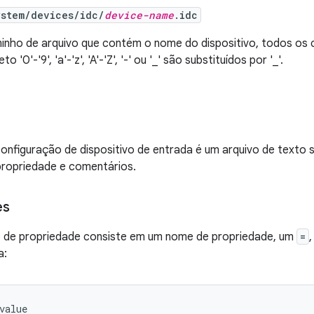
ystem/devices/idc/
device-name
.idc
minho de arquivo que contém o nome do dispositivo, todos os
o '0'-'9', 'a'-'z', 'A'-'Z', '-' ou '_' são substituídos por '_'.
onfiguração de dispositivo de entrada é um arquivo de texto 
propriedade e comentários.
es
o de propriedade consiste em um nome de propriedade, um
=
a: