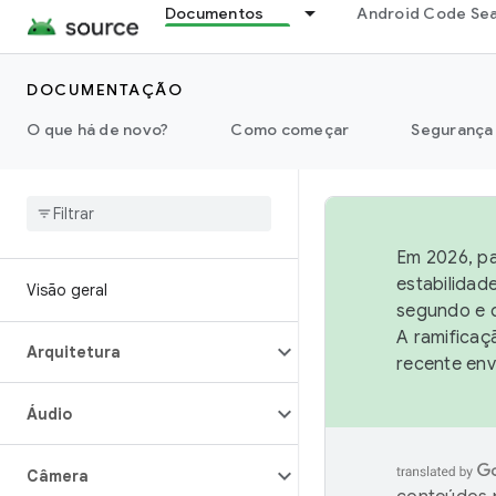
Documentos
Android Code Se
DOCUMENTAÇÃO
O que há de novo?
Como começar
Segurança
Em 2026, pa
estabilidad
Visão geral
segundo e q
A ramificaç
Arquitetura
recente env
Áudio
Câmera