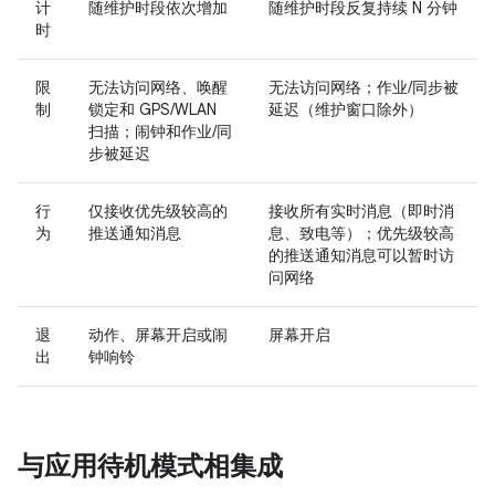
计
随维护时段依次增加
随维护时段反复持续 N 分钟
时
限
无法访问网络、唤醒
无法访问网络；作业/同步被
制
锁定和 GPS/WLAN
延迟（维护窗口除外）
扫描；闹钟和作业/同
步被延迟
行
仅接收优先级较高的
接收所有实时消息（即时消
为
推送通知消息
息、致电等）；优先级较高
的推送通知消息可以暂时访
问网络
退
动作、屏幕开启或闹
屏幕开启
出
钟响铃
与应用待机模式相集成