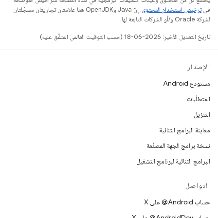
في
ترخيص استخدام المحتوى
. إنّ Java وOpenJDK هما علامتان تجاريتان مسجَّلتان
لشركة Oracle و/أو الشركات التابعة لها.
تاريخ التعديل الأخير: 2026-06-18 (حسب التوقيت العالمي المتفَّق عليه)
الإصدار
مستودع Android
المتطلّبات
التنزيل
معاينة البرامج الثنائية
نسخة برامج الجهة المصنِّعة
البرامج الثنائية لبرنامج التشغيل
التواصل
حساب ‎@Android على X
حساب ‎@AndroidDev على X