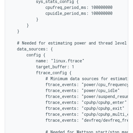
          sys_stats_config {

              cpufreq_period_ms: 100000000

              cpuidle_period_ms: 100000000

          }

      }

  }

  # Needed for estimating power and thread level po
  data_sources: {

      config {

          name: "linux.ftrace"

          target_buffer: 1

          ftrace_config {

              # Minimum data sources for estimating
              ftrace_events: "power/cpu_frequency"

              ftrace_events: "power/cpu_idle"

              ftrace_events: "power/suspend_resume"
              ftrace_events: "cpuhp/cpuhp_enter"

              ftrace_events: "cpuhp/cpuhp_exit"

              ftrace_events: "cpuhp/cpuhp_multi_ent
              ftrace_events: "devfreq/devfreq_frequ
              # Needed for Wattson start/stop marke