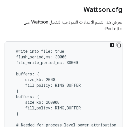
Wattson
.
cfg
يعرض هذا القسم الإعدادات النموذجية لتفعيل Wattson على
Perfetto:
  write_into_file: true

  flush_period_ms: 30000

  file_write_period_ms: 30000

  buffers: {

      size_kb: 2048

      fill_policy: RING_BUFFER

  }

  buffers: {

      size_kb: 200000

      fill_policy: RING_BUFFER

  }

  # Needed for process level power attribution
