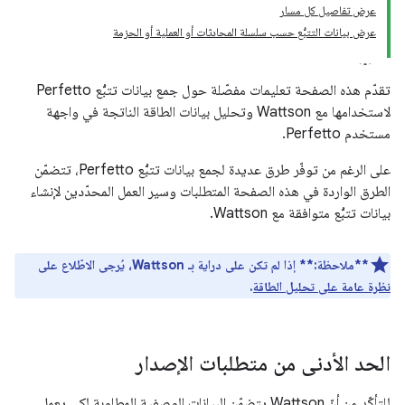
عرض تفاصيل كل مسار
عرض بيانات التتبُّع حسب سلسلة المحادثات أو العملية أو الحزمة
تقدّم هذه الصفحة تعليمات مفصّلة حول جمع بيانات تتبُّع Perfetto
لاستخدامها مع Wattson وتحليل بيانات الطاقة الناتجة في واجهة
مستخدم Perfetto.
على الرغم من توفّر طرق عديدة لجمع بيانات تتبُّع Perfetto، تتضمّن
الطرق الواردة في هذه الصفحة المتطلبات وسير العمل المحدّدين لإنشاء
بيانات تتبُّع متوافقة مع Wattson.
**ملاحظة:**
إذا لم تكن على دراية بـ Wattson، يُرجى الاطّلاع على
نظرة عامة على تحليل الطاقة
.
الحد الأدنى من متطلبات الإصدار
للتأكّد من أنّ Wattson يتضمّن البيانات الوصفية المطلوبة لكي يعمل