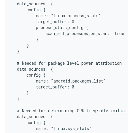
  data_sources: {

      config {

          name: "linux.process_stats"

          target_buffer: 0

          process_stats_config {

              scan_all_processes_on_start: true

          }

      }

  }

  # Needed for package level power attribution

  data_sources: {

      config {

          name: "android.packages_list"

          target_buffer: 0

      }

  }

  # Needed for determining CPU freq/idle initial st
  data_sources: {

      config {

          name: "linux.sys_stats"
