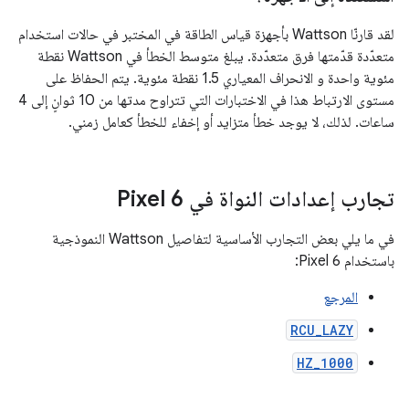
لقد قارنّا Wattson بأجهزة قياس الطاقة في المختبر في حالات استخدام
متعدّدة قدّمتها فرق متعدّدة. يبلغ متوسط الخطأ في Wattson نقطة
مئوية واحدة و الانحراف المعياري 1.5 نقطة مئوية. يتم الحفاظ على
مستوى الارتباط هذا في الاختبارات التي تتراوح مدتها من 10 ثوانٍ إلى 4
ساعات. لذلك، لا يوجد خطأ متزايد أو إخفاء للخطأ كعامل زمني.
تجارب إعدادات النواة في Pixel 6
في ما يلي بعض التجارب الأساسية لتفاصيل Wattson النموذجية
باستخدام Pixel 6:
المرجع
RCU_LAZY
HZ_1000