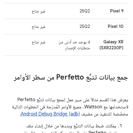
Pixel 9
25Q2
غير متاح
Pixel 10
25Q2
غير متاح
Galaxy XR
لا يوجد حد أدنى من
غير متاح
(SXR2230P)
متطلبات الإصدار
جمع بيانات تتبُّع Perfetto من سطر الأوامر
يعرض هذا القسم مثالاً على سير عمل لجمع بيانات تتبُّع Perfetto
لاستخدامها مع Wattson. جميع الأوامر المُدرَجة في الخطوات التالية
مخصّصة للتنفيذ من مضيف
Android Debug Bridge (adb)
.
يمكنك ضبط بيانات التتبُّع وبدءها من خلال إنشاء ملف