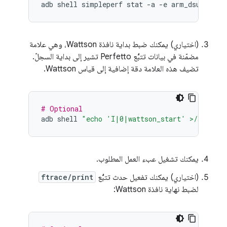
adb
shell
simpleperf
stat
-a
-e
arm_dsu_0/l3d
(اختياري) يمكنك ضبط بداية نافذة Wattson، وهي علامة
مضمّنة في بيانات تتبُّع Perfetto تشير إلى بداية السجلّ.
تضيف هذه العلامة دقة إضافية إلى قياس Wattson.
# Optional
adb
shell
"echo 'I|0|wattson_start' >/sys/ker
يمكنك تشغيل عبء العمل المطلوب.
(اختياري) يمكنك تفعيل حدث تتبُّع
ftrace/print
لضبط نهاية نافذة Wattson: