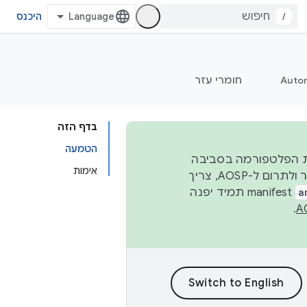
/
היכנס
Auto
חומרי עזר
בדף הזה
הטמעה
 יציבות הפלטפורמה בסביבה
אימות
העסקית, נפרסם קוד מקור ב-AOSP ברבעון השני וברבעון הרביעי. כדי ליצור ולתרום ל-AOSP, צריך
a
manifest תמיד יפנה
.