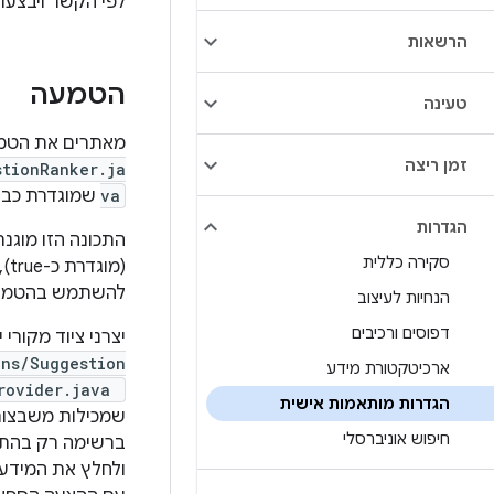
לפי הקשר ויבצעו כ
הרשאות
הטמעה
טעינה
מאתרים את הטמ
זמן ריצה
stionRanker.ja
va
שמוגדרת כברירת
הגדרות
התכונה הזו מוגנת
סקירה כללית
להשתמש בהטמעה 
הנחיות לעיצוב
דפוסים ורכיבים
יצרני ציוד מקורי
ons/Suggestion
ארכיטקטורת מידע
Provider.java
הגדרות מותאמות אישית
חיפוש אוניברסלי
ולחלץ את המידע