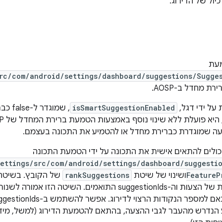
יול של הדירוג.
עת
rc/com/android/settings/dashboard/suggestions/Sugge
 מחדל ב-AOSP.
 על ידי דגל,
isSmartSuggestionEnabled
, שמו
שמוגדרת כברירת מחדל או להטמיע את התכונה בעצמם.
 יכולים להתאים אישית את התכונה על ידי הטמעת התכונה
ettings/src/com/android/settings/dashboard/suggesti
Feature
ושינוי של שיטת
rankSuggestions
של הקובץ. בשיטה 
שמכילות משבצות של הצעות וה-suggestionIds התואמים. השי
 הנדרש מהעבר לגבי ההצעה, בהתאם להטמעת הדירוג (למשל, מיד