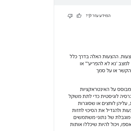
המידע עזר לך?
 מוצגת למשתמשים ב-Android 8.0 רשימה של הצעות. ההצעות האלה בדרך כלל
מצב 'נא לא להפריע'" או
 לפי הקשר או על סמך
דירוג הנוכחי שמוגדר כברירת מחדל בפרויקט קוד פתוח של Android‏ (AOSP) מבוסס על האינטראקציות
סיה לוגיסטית כדי לתת משקל
ליהן לוחצים או שסוגרות
ות ולהגדיל את הסיכוי לחזות
מוגבלת של נתוני משתמשים
ונים שנאספו, ויכול להיות שיכללו אותות