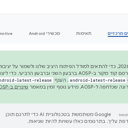
ם מרכזיים
תאימות
מכשירי Android
motive
החל משנת 2026, כדי להתאים למודל הפיתוח היציב שלנו ולשמור על
android-latest-release
. הענף
ndroid-latest-release
ל-AOSP. מידע נוסף זמין במאמר
שינויים ב-AOSP
‫Google משתמשת בטכנולוגיית AI כדי לתרגם תוכן
ת עליך. בתרגומים כאלו עשויות להיות שגיאות.