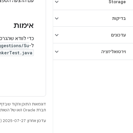
עם ההצעה הספציפ
Storage
בדיקות
אימות
עדכונים
כדי לוודא שהגרס
ל-
ggestions/Su
וירטואליזציה
nkerTest.java
דוגמאות התוכן והקוד שבדף 
חברת Oracle ו/או של השותפים העצמאיים שלה.
עדכון אחרון: 2025-07-27 (שעון UTC).