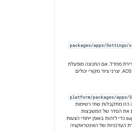
packages/apps/Settings/s
גדר ל-false כברירת מחדל. אם התכונה מופעלת
(מוגדרת כ-true), היא פועלת ללא שינוי נוסף באמצעות הטמעת ברירת המחדל של AOSP. יצרני ציוד מקורי יכולים
platform/packages/apps/S
הזו מתקבלות שתי רשימות
טה הזו אמורה לשנות את הסדר של המשבצות
ברשימה רק בהתאם למספר הנקודות הרצוי לדירוג. אפשר להשתמש ב-suggestionIds כדי לזהות באופן ייחודי הצעות
ת העדכניות של האינטראקציה