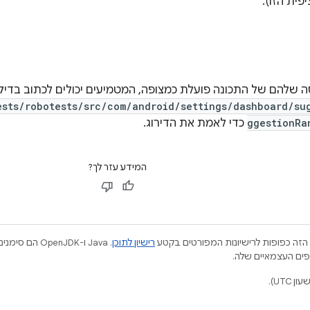
ית הזו).
ה שלהם של התכונה פועלת כמצופה, המטמיעים יכולים לכתוב בדי
ests/robotests/src/com/android/settings/dashboard/su
ggestionRa
כדי לאמת את הדירוג.
המידע עזר לך?
הזה כפופות לרישיונות המפורטים בקטע
רישיון לתוכן
.‏ Java ו-JDK