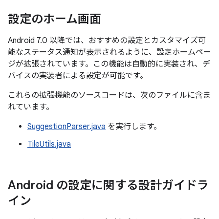
設定のホーム画面
Android 7.0 以降では、おすすめの設定とカスタマイズ可
能なステータス通知が表示されるように、設定ホームペー
ジが拡張されています。この機能は自動的に実装され、デ
バイスの実装者による設定が可能です。
これらの拡張機能のソースコードは、次のファイルに含ま
れています。
SuggestionParser.java
を実行します。
TileUtils.java
Android の設定に関する設計ガイドラ
イン