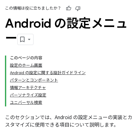
この情報は役に立ちましたか？
Android の設定メニュ
ー
このページの内容
設定のホーム画面
Android の設定に関する設計ガイドライン
パターンとコンポーネント
情報アーキテクチャ
パーソナライズ設定
ユニバーサル検索
このセクションでは、Android の設定メニューの実装とカ
スタマイズに使用できる項目について説明します。