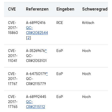
CVE
Referenzen
Eingeben
Schweregrad
CVE-
A-68992416
RCE
Kritisch
2017-
QC-
15860
CR#2082544
[
2
]
CVE-
A-35269676
*
EoP
Hoch
2017-
QC-
11041
CR#2053101
CVE-
A-64750179
*
EoP
Hoch
2017-
QC-
17767
CR#2115779
CVE-
A-68992445
EoP
Hoch
2017-
QC-
17765
CR#2115112