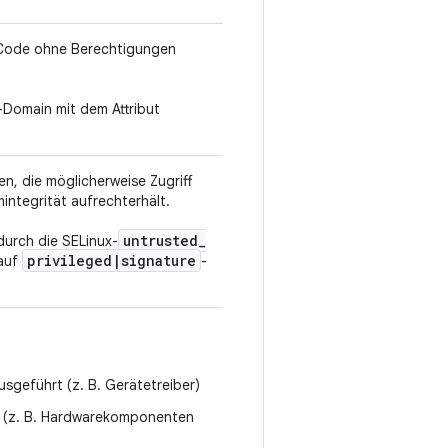
 Code ohne Berechtigungen
x-Domain mit dem Attribut
n, die möglicherweise Zugriff
integrität aufrechterhält.
untrusted
_
durch die SELinux-
privileged
|
signature
 auf
-
usgeführt (z. B. Gerätetreiber)
at (z. B. Hardwarekomponenten