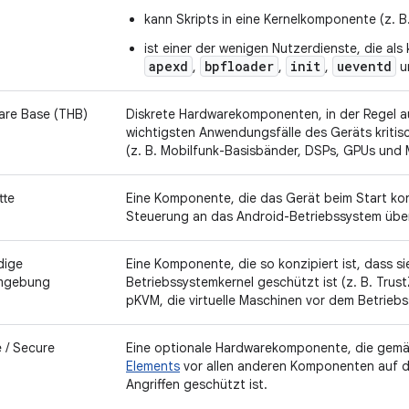
kann Skripts in eine Kernelkomponente (z. B
ist einer der wenigen Nutzerdienste, die als 
apexd
bpfloader
init
ueventd
,
,
,
u
are Base (THB)
Diskrete Hardwarekomponenten, in der Regel au
wichtigsten Anwendungsfälle des Geräts kritisc
(z. B. Mobilfunk-Basisbänder, DSPs, GPUs und
tte
Eine Komponente, die das Gerät beim Start kon
Steuerung an das Android-Betriebssystem über
dige
Eine Komponente, die so konzipiert ist, dass si
mgebung
Betriebssystemkernel geschützt ist (z. B. Trus
pKVM, die virtuelle Maschinen vor dem Betrieb
 / Secure
Eine optionale Hardwarekomponente, die gem
Elements
vor allen anderen Komponenten auf d
Angriffen geschützt ist.