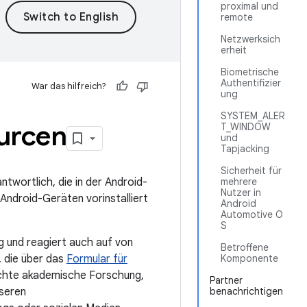
proximal und
remote
Netzwerksich
erheit
Biometrische
Authentifizier
War das hilfreich?
ung
SYSTEM_ALER
ourcen
T_WINDOW
und
Tapjacking
Sicherheit für
twortlich, die in der Android-
mehrere
Nutzer in
Android-Geräten vorinstalliert
Android
Automotive O
S
g und reagiert auch auf von
Betroffene
, die über das
Formular für
Komponente
ichte akademische Forschung,
Partner
seren
benachrichtigen