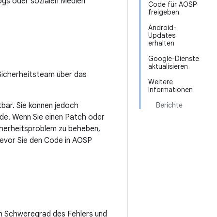
ogs oder sozialen Medien
Code für AOSP
freigeben
Android-
Updates
erhalten
Google-Dienste
aktualisieren
Sicherheitsteam über das
Weitere
Informationen
tbar. Sie können jedoch
Berichte
e. Wenn Sie einen Patch oder
cherheitsproblem zu beheben,
 bevor Sie den Code in AOSP
en Schweregrad des Fehlers und