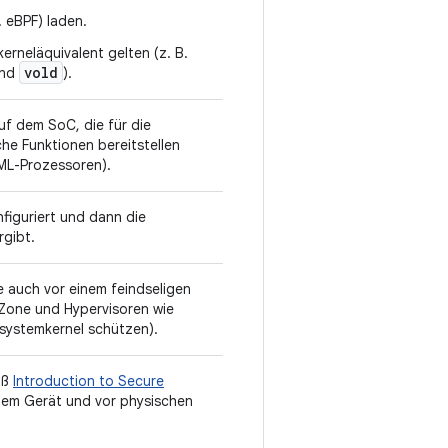
. eBPF) laden.
kerneläquivalent gelten (z. B.
vold
nd
).
f dem SoC, die für die
he Funktionen bereitstellen
 ML-Prozessoren).
figuriert und dann die
gibt.
e auch vor einem feindseligen
tZone und Hypervisoren wie
ssystemkernel schützen).
äß
Introduction to Secure
em Gerät und vor physischen