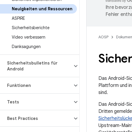
Ihre bevorz
Neuigkeiten und Ressourcen
Fehler entha
ASPIRE
Sicherheitsberichte
Video verbessern
AOSP
Dokumen
Danksagungen
Siche
Sicherheitsbulletins für
Android
Das Android-Sic
Plattform und i
Funktionen
sind.
Tests
Das Android-Sic
Dritten gemelde
Sicherheitslück
Best Practices
Upstream-Maint