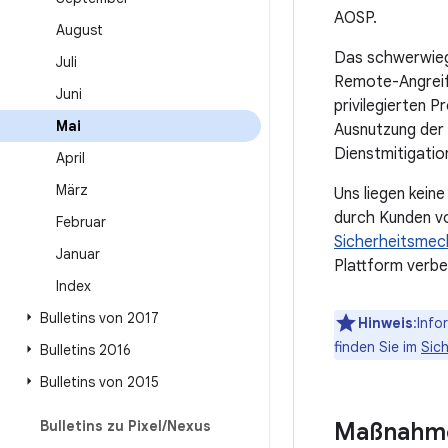
AOSP.
August
Das schwerwiege
Juli
Remote-Angreife
Juni
privilegierten 
Mai
Ausnutzung der 
Dienstmitigatio
April
März
Uns liegen kein
durch Kunden vo
Februar
Sicherheitsmec
Januar
Plattform verbe
Index
Bulletins von 2017
Hinweis
:Inf
finden Sie im
Sich
Bulletins 2016
Bulletins von 2015
Bulletins zu Pixel
/
Nexus
Maßnahme