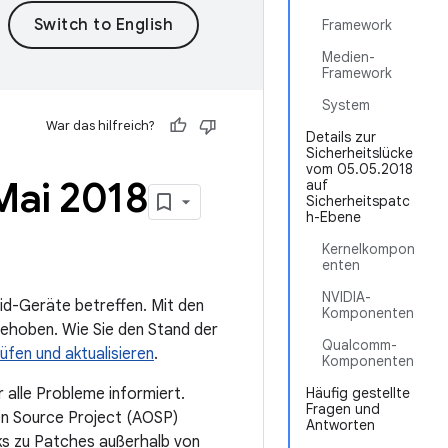
Framework
Medien-
Framework
System
War das hilfreich?
Details zur
Sicherheitslücke
vom 05.05.2018
Mai 2018
auf
Sicherheitspatc
h-Ebene
Kernelkompon
enten
NVIDIA-
oid-Geräte betreffen. Mit den
Komponenten
ehoben. Wie Sie den Stand der
Qualcomm-
üfen und aktualisieren
.
Komponenten
 alle Probleme informiert.
Häufig gestellte
Fragen und
en Source Project (AOSP)
Antworten
inks zu Patches außerhalb von