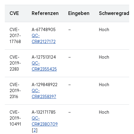
CVE
Referenzen
Eingeben
Schweregrad
CVE-
A-67748905
–
Hoch
2017-
QC-
17768
CR#2127172
CVE-
A-127513124
–
Hoch
2019-
QC-
2283
CR#2355425
CVE-
A-129848922
–
Hoch
2019-
QC-
2316
CR#2358397
CVE-
A-132171785
–
Hoch
2019-
QC-
10491
CR#2380709
[
2
]