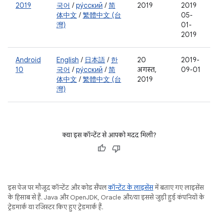
2019
국어
/
ру́сский
/
简
2019
2019
体中文
/
繁體中文 (台
05-
灣)
01-
2019
Android
English
/
日本語
/
한
20
2019-
10
국어
/
ру́сский
/
简
अगस्त,
09-01
体中文
/
繁體中文 (台
2019
灣)
क्या इस कॉन्टेंट से आपको मदद मिली?
इस पेज पर मौजूद कॉन्टेंट और कोड सैंपल
कॉन्टेंट के लाइसेंस
में बताए गए लाइसेंस
के हिसाब से हैं. Java और OpenJDK, Oracle और/या इससे जुड़ी हुई कंपनियों के
ट्रेडमार्क या रजिस्टर किए हुए ट्रेडमार्क हैं.