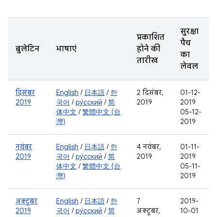
सुरक्षा
प्रकाशित
पैच
बुलेटिन
भाषाएं
होने की
का
तारीख
लेवल
दिसंबर
English
/
日本語
/
한
2 दिसंबर,
01-12-
2019
국어
/
ру́сский
/
简
2019
2019
体中文
/
繁體中文 (台
05-12-
灣)
2019
नवंबर
English
/
日本語
/
한
4 नवंबर,
01-11-
2019
국어
/
ру́сский
/
简
2019
2019
体中文
/
繁體中文 (台
05-11-
灣)
2019
अक्टूबर
English
/
日本語
/
한
7
2019-
2019
국어
/
ру́сский
/
简
अक्टूबर,
10-01