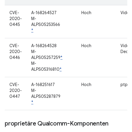
CVE-
A-168264527
Hoch
Video
2020-
M-
0445
ALPS05253566
*
CVE-
A-168264528
Hoch
Video
2020-
M-
Deco
0446
ALPS05257259
*
M-
ALPS05316810
*
CVE-
A-168251617
Hoch
ptp3
2020-
M-
0447
ALPS05287879
*
proprietäre Qualcomm-Komponenten