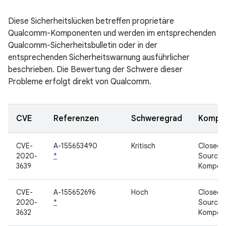
Diese Sicherheitslücken betreffen proprietäre
Qualcomm-Komponenten und werden im entsprechenden
Qualcomm-Sicherheitsbulletin oder in der
entsprechenden Sicherheitswarnung ausführlicher
beschrieben. Die Bewertung der Schwere dieser
Probleme erfolgt direkt von Qualcomm.
CVE
Referenzen
Schweregrad
Kompo
CVE-
A-155653490
Kritisch
Closed-
2020-
*
Source-
3639
Kompon
CVE-
A-155652696
Hoch
Closed-
2020-
*
Source-
3632
Kompon