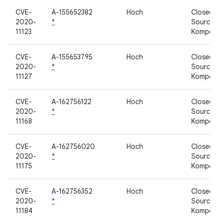
CVE-
A-155652382
Hoch
Closed-
2020-
*
Source-
11123
Kompon
CVE-
A-155653795
Hoch
Closed-
2020-
*
Source-
11127
Kompon
CVE-
A-162756122
Hoch
Closed-
2020-
*
Source-
11168
Kompon
CVE-
A-162756020
Hoch
Closed-
2020-
*
Source-
11175
Kompon
CVE-
A-162756352
Hoch
Closed-
2020-
*
Source-
11184
Kompon