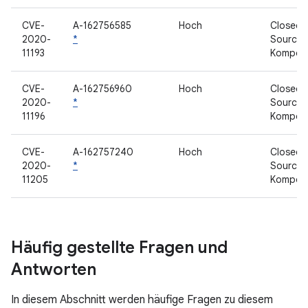
CVE-
A-162756585
Hoch
Closed-
2020-
*
Source-
11193
Kompon
CVE-
A-162756960
Hoch
Closed-
2020-
*
Source-
11196
Kompon
CVE-
A-162757240
Hoch
Closed-
2020-
*
Source-
11205
Kompon
Häufig gestellte Fragen und
Antworten
In diesem Abschnitt werden häufige Fragen zu diesem