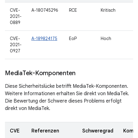
CVE-
A-180745296
RCE
Kritisch
2021-
0889
CVE-
A-189824175
EoP
Hoch
2021-
0927
Media
Tek-Komponenten
Diese Sicherheitslücke betrifft MediaTek-Komponenten.
Weitere Informationen erhalten Sie direkt von MediaTek.
Die Bewertung der Schwere dieses Problems erfolgt
direkt von MediaTek.
CVE
Referenzen
Schweregrad
Komp