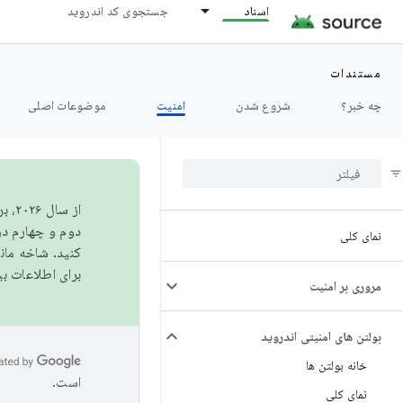
اسناد
جستجوی کد اندروید
مستندات
چه خبر؟
شروع شدن
امنیت
موضوعات اصلی
از 
دوم و چهارم در AOSP منتشر خواهیم کرد. برای ساخت و مشارکت در 
نمای کلی
کنید. شاخه ما
برای اطلاعات ب
مروری بر امنیت
بولتن های امنیتی اندروید
خانه بولتن ها
است.
نمای کلی