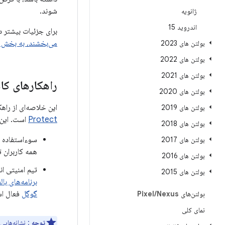
شوند.
ژانویه
اندروید 15
برای جزئیات بیشتر 
می‌بخشند، به بخش 
بولتن های 2023
بولتن های 2022
بولتن های 2021
راهکارهای ک
بولتن های 2020
این خلاصه‌ای از را
بولتن های 2019
Protect
است. این ق
بولتن های 2018
سوءاستفاده ا
بولتن های 2017
همه کاربران 
بولتن های 2016
تیم امنیتی ا
بولتن های 2015
برنامه‌های با
گوگل
فعال است و به
بولتن‌های Pixel
Nexus
/
نمای کلی
توجه
: نشانه‌هایی