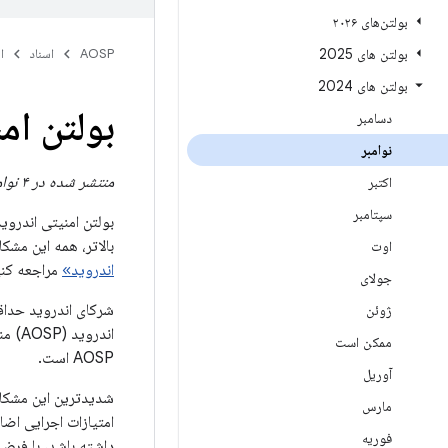
بولتن‌های ۲۰۲۶
بولتن های 2025
AOSP
اسناد
ا
بولتن های 2024
بولتن امنی
دسامبر
نوامبر
منتشر شده در ۴ نوامبر ۲۰۲۴
اکتبر
سپتامبر
بالاتر، همه این مش
اوت
اندروید»
مراجعه کنی
جولای
شرکای اندروید حداقل
ژوئن
اندر
ممکن است
AOSP است.
آوریل
شدیدترین این مشکلات
مارس
امتیازات اجرایی اض
فوریه
داشته باشد، با فرض