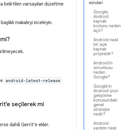
soruları
 belirtilen varsayılan düzeltme
Google,
Android
kaynak
başlıklı makaleyi inceleyin.
kodunu neden
açtı?
 mi?
Android nasıl
bir açık
kaynak
tirilmeyecek.
projesidir?
Android'in
sorumlusu
neden
Google?
ve
android-latest-release
Google'ın
Android ürün
geliştirme
konusundaki
it'e seçilerek mi
genel
stratejisi
nedir?
Android
rse dahili Gerrit'e ekler.
yazılımı nasıl