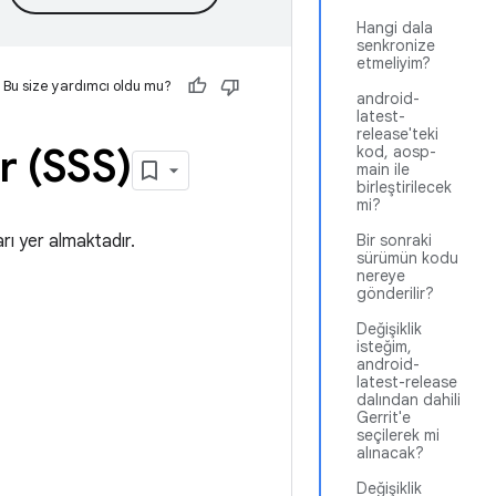
Hangi dala
senkronize
etmeliyim?
Bu size yardımcı oldu mu?
android-
latest-
release'teki
ar (SSS)
kod, aosp-
main ile
birleştirilecek
mi?
arı yer almaktadır.
Bir sonraki
sürümün kodu
nereye
gönderilir?
Değişiklik
isteğim,
android-
latest-release
dalından dahili
Gerrit'e
seçilerek mi
alınacak?
Değişiklik