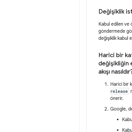
Değişiklik is
Kabul edilen ve 
göndermede gö
değişiklik kabul 
Harici bir k
değişikliğin
akışı nasıldır
Harici bir
release
m
önerir.
Google, değ
Kabul
Kabu