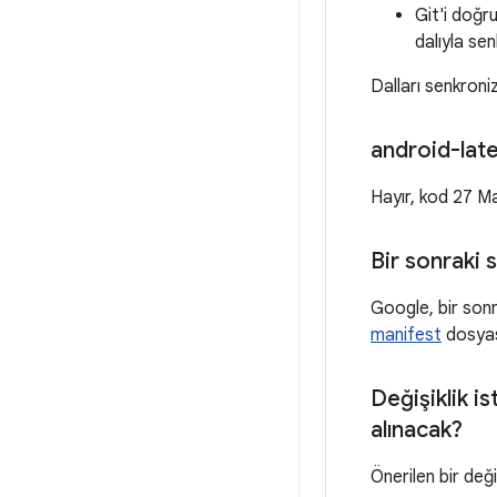
Git'i doğr
dalıyla sen
Dalları senkroni
android-late
Hayır, kod 27 Ma
Bir sonraki
Google, bir son
manifest
dosyası
Değişiklik i
alınacak?
Önerilen bir deği