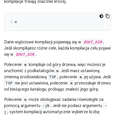
kompilacje trwają znacznie krócej.
m
Dane wyjściowe kompilacji pojawiają się w
$OUT_DIR
.
Jeśli skompilujesz różne cele, każda kompilacja celu pojawi
się w
$OUT_DIR
.
Polecenie
m
kompiluje od góry drzewa, więc możesz je
uruchomić z podkatalogów.
m
Jeśli masz ustawioną
zmienną środowiskową
TOP
, polecenie
m
jej używa. Jeśli
TOP
nie jest ustawiona, polecenie
m
przeszukuje drzewo
od bieżącego katalogu, próbując znaleźć jego górę.
Polecenie
m
może obsługiwać zadania równoległe za
pomocą argumentu
-jN
. Jeśli nie podasz argumentu
-
j
, system kompilacji automatycznie wybierze liczbę