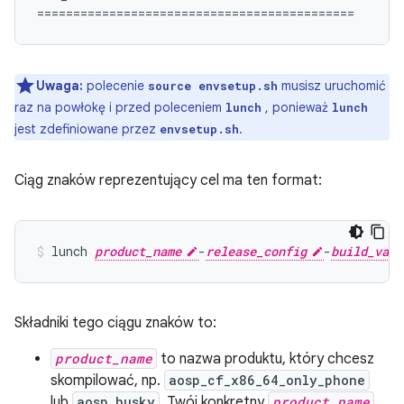
Uwaga:
polecenie
musisz uruchomić
source envsetup.sh
raz na powłokę i przed poleceniem
, ponieważ
lunch
lunch
jest zdefiniowane przez
.
envsetup.sh
Ciąg znaków reprezentujący cel ma ten format:
lunch
product_name
-
release_config
-
build_vari
Składniki tego ciągu znaków to:
product_name
to nazwa produktu, który chcesz
skompilować, np.
aosp_cf_x86_64_only_phone
lub
aosp_husky
. Twój konkretny
product_name