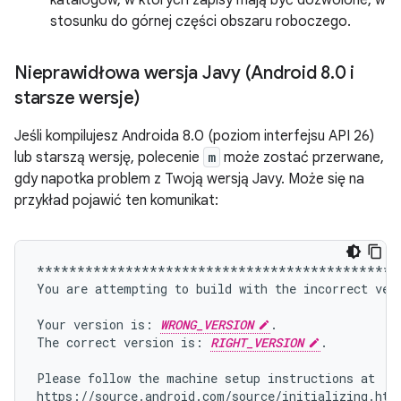
katalogów, w których zapisy mają być dozwolone, w
stosunku do górnej części obszaru roboczego.
Nieprawidłowa wersja Javy (Android 8
.
0 i
starsze wersje)
Jeśli kompilujesz Androida 8.0 (poziom interfejsu API 26)
lub starszą wersję, polecenie
m
może zostać przerwane,
gdy napotka problem z Twoją wersją Javy. Może się na
przykład pojawić ten komunikat:
*********************************************
You
are
attempting
to
build
with
the
incorrect
ver
Your
version
is:
WRONG_VERSION
.

The
correct
version
is:
RIGHT_VERSION
.

Please
follow
the
machine
setup
instructions
at

https://source.android.com/source/initializing.html