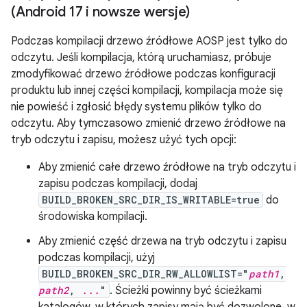
(Android 17 i nowsze wersje)
Podczas kompilacji drzewo źródłowe AOSP jest tylko do
odczytu. Jeśli kompilacja, którą uruchamiasz, próbuje
zmodyfikować drzewo źródłowe podczas konfiguracji
produktu lub innej części kompilacji, kompilacja może się
nie powieść i zgłosić błędy systemu plików tylko do
odczytu. Aby tymczasowo zmienić drzewo źródłowe na
tryb odczytu i zapisu, możesz użyć tych opcji:
Aby zmienić całe drzewo źródłowe na tryb odczytu i
zapisu podczas kompilacji, dodaj
BUILD_BROKEN_SRC_DIR_IS_WRITABLE=true
do
środowiska kompilacji.
Aby zmienić część drzewa na tryb odczytu i zapisu
podczas kompilacji, użyj
BUILD_BROKEN_SRC_DIR_RW_ALLOWLIST="
path1
,
path2
,
...
"
. Ścieżki powinny być ścieżkami