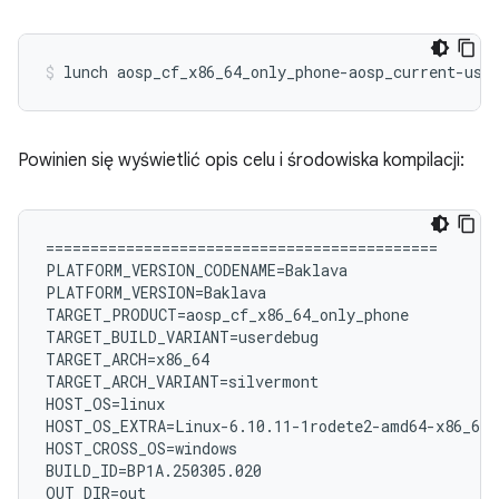
lunch
aosp_cf_x86_64_only_phone-aosp_current-use
Powinien się wyświetlić opis celu i środowiska kompilacji:
============================================

PLATFORM_VERSION_CODENAME=Baklava

PLATFORM_VERSION=Baklava

TARGET_PRODUCT=aosp_cf_x86_64_only_phone

TARGET_BUILD_VARIANT=userdebug

TARGET_ARCH=x86_64

TARGET_ARCH_VARIANT=silvermont

HOST_OS=linux

HOST_OS_EXTRA=Linux-6.10.11-1rodete2-amd64-x86_64-
HOST_CROSS_OS=windows

BUILD_ID=BP1A.250305.020

OUT_DIR=out
