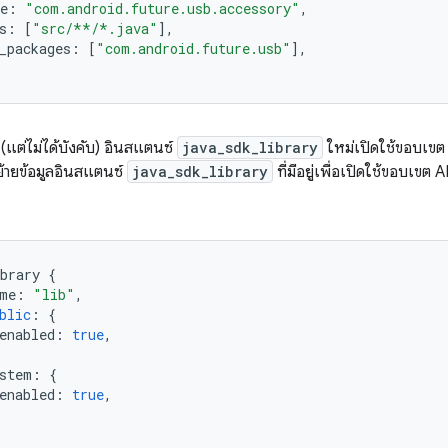
e
:
"com.android.future.usb.accessory"
,
s
:
[
"src/**/*.java"
]
,
_packages
:
[
"com.android.future.usb"
]
,
ต่ไม่ได้บังคับ) อินสแตนซ์
java_sdk_library
ใหม่เปิดใช้ขอบเขต 
ย้ายข้อมูลอินสแตนซ์
java_sdk_library
ที่มีอยู่เพื่อเปิดใช้ขอบเขต A
brary
{
me
:
"lib"
,
blic
:
{
enabled
:
true
,
stem
:
{
enabled
:
true
,