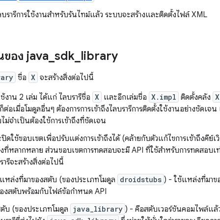
ลบรารีการใช้งานสําหรับรันไทม์แล้ว ระบบจะสร้างและติดตั้งไฟล์ XML
านของ java
_
sdk
_
library
rary
ชื่อ
X
จะสร้างสิ่งต่อไปนี้
ช้งาน 2 เล่ม ได้แก่ ไลบรารีชื่อ
X
และอีกเล่มชื่อ
X.impl
ติดตั้งคลัง
X
็ต่อเมื่อโมดูลอื่นๆ ต้องการการเข้าถึงไลบรารีการติดตั้งใช้งานอย่างชัดเจ
ม่จําเป็นต้องใช้การเข้าถึงที่ชัดเจน
ิดใช้ขอบเขตเพื่อปรับแต่งการเข้าถึงได้ (คล้ายกับตัวแก้ไขการเข้าถึงคี
้าถึงที่หลากหลาย ส่วนขอบเขตการทดสอบจะมี API ที่ใช้สำหรับการทดสอบเท่
ารีจะสร้างสิ่งต่อไปนี้
ลแหล่งที่มาของสตับ (ของประเภทโมดูล
droidstubs
) - ใช้แหล่งที่
าของสตับพร้อมกับไฟล์ข้อกำหนด API
สตับ (ของประเภทโมดูล
java_library
) - คือสตับเวอร์ชันคอมไพล์แล้ว