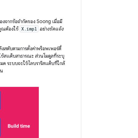
่องจากข้อจํากัดของ Soong เมื่อมี
คุณต้องใช้
X.impl
อย่างชัดแจ้ง
งสตับตามการตั้งค่าพร็อพเพอร์ตี้
ช้สแต็บสาธารณะ ส่วนโมดูลที่ระบุ
มด ระบบจะใช้ไลบรารีสแต็บที่ใกล้
คน