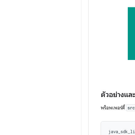
ตัวอย่างและ
พร็อพเพอร์ตี้
src
java_sdk_li