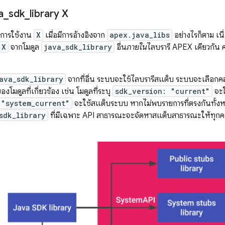
a
_
sdk
_
library X
ีการใช้งาน
X
เมื่อมีการอ้างอิงจาก
apex.java_libs
อย่างไรก็ตาม เนื
X
จากโมดูล
java_sdk_library
อื่น
ภายใน
ไลบรารี APEX เดียวกัน 
ava_sdk_library
จากที่อื่น ระบบจะใช้ไลบรารีสแต็บ ระบบจะเลือกคลั
องโมดูลที่เกี่ยวข้อง เช่น โมดูลที่ระบุ
sdk_version: "current"
จะใ
 "system_current"
จะใช้สแต็บระบบ หากไม่พบรายการที่ตรงกันทั้งห
sdk_library
ที่มีเฉพาะ API สาธารณะจะจัดหาสแต็บสาธารณะให้ทุก