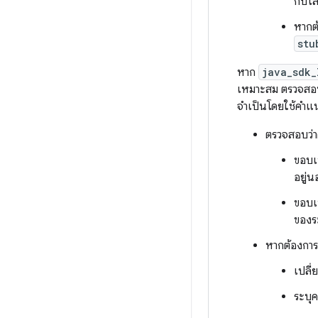
กับไล
หากต้
stu
หาก
java_sdk_
เหมาะสม ตรวจสอบสตั
จำเป็นโดยใช้คำแน
ตรวจสอบว่า
ขอบเข
อยู่
ขอบเข
ของระ
หากต้องการแ
เปลี
ระบุค