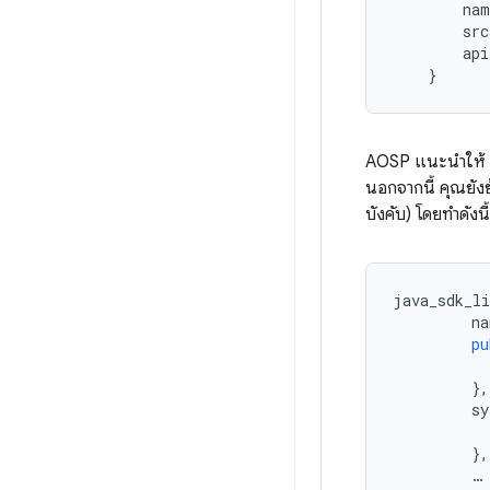
nam
src
api
}
AOSP แนะนำให้ (แ
นอกจากนี้ คุณยัง
บังคับ) โดยทำดังนี้
java_sdk_li
na
pu
},
sy
},
…