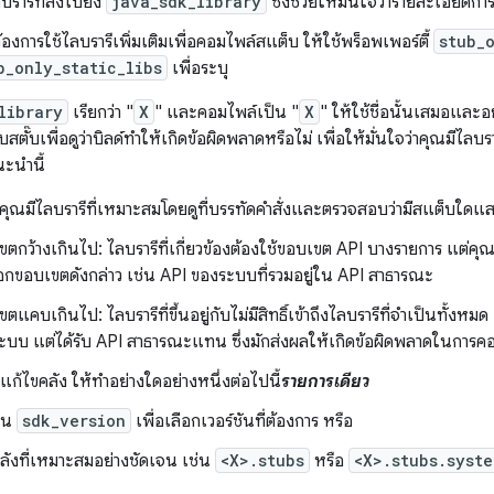
บรารีที่ส่งไปยัง
java_sdk_library
ซึ่งช่วยให้มั่นใจว่ารายละเอียดก
องการใช้ไลบรารีเพิ่มเติมเพื่อคอมไพล์สแต็บ ให้ใช้พร็อพเพอร์ตี้
stub_
b_only_static_libs
เพื่อระบุ
library
เรียกว่า "
X
" และคอมไพล์เป็น "
X
" ให้ใช้ชื่อนั้นเสมอและอย
๊บเพื่อดูว่าบิลด์ทำให้เกิดข้อผิดพลาดหรือไม่ เพื่อให้มั่นใจว่าคุณมีไลบรา
ะนำนี้
คุณมีไลบรารีที่เหมาะสมโดยดูที่บรรทัดคำสั่งและตรวจสอบว่ามีสแต็บใดแ
ตกว้างเกินไป: ไลบรารีที่เกี่ยวข้องต้องใช้ขอบเขต API บางรายการ แต่คุณจ
นอกขอบเขตดังกล่าว เช่น API ของระบบที่รวมอยู่ใน API สาธารณะ
ตแคบเกินไป: ไลบรารีที่ขึ้นอยู่กับไม่มีสิทธิ์เข้าถึงไลบรารีที่จําเป็นทั้งหมด เ
บบ แต่ได้รับ API สาธารณะแทน ซึ่งมักส่งผลให้เกิดข้อผิดพลาดในการคอมไ
ก้ไขคลัง ให้ทําอย่างใดอย่างหนึ่งต่อไปนี้
รายการเดียว
่ยน
sdk_version
เพื่อเลือกเวอร์ชันที่ต้องการ หรือ
ลังที่เหมาะสมอย่างชัดเจน เช่น
<X>.stubs
หรือ
<X>.stubs.syste