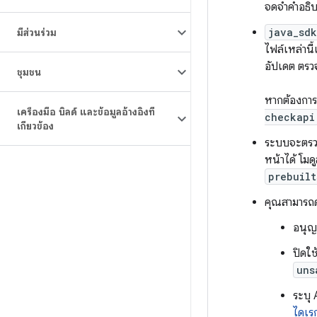
จดจำคำอธิ
java_sdk
มีส่วนร่วม
ไฟล์เหล่านี
อัปเดต ตรว
ชุมชน
หากต้องการ
เครื่องมือ บิลด์ และข้อมูลอ้างอิงที่
checkapi
เกี่ยวข้อง
ระบบจะตรวจส
หน้าได้ โมด
prebuilt
คุณสามารถ
อนุญ
ปิดใ
uns
ระบุ 
ไดเร