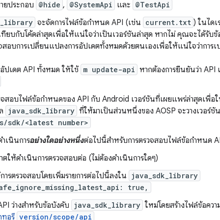
บายประกอบ
@hide
,
@SystemApi
และ
@TestApi
_library
จะจัดการไฟล์ข้อกำหนด API (เช่น
current.txt
) ในไดเ
้เทียบกับโค้ดล่าสุดเพื่อให้แน่ใจว่าเป็นเวอร์ชันล่าสุด หากไม่ คุณจะได้รับ
จสอบการเปลี่ยนแปลงการอัปเดตทั้งหมดด้วยตนเองเพื่อให้แน่ใจว่าการเป
อัปเดต API ทั้งหมด ให้ใช้
m update-api
หากต้องการยืนยันว่า API เป
อบไฟล์ข้อกำหนดของ API กับ Android เวอร์ชันที่เผยแพร่ล่าสุดเพื่อให้
ูล
java_sdk_library
ที่ให้มาเป็นส่วนหนึ่งของ AOSP จะวางเวอร์ชันท
s/sdk/<latest number>
ดำเนินการ
อย่างใดอย่างหนึ่ง
ต่อไปนี้สำหรับการตรวจสอบไฟล์ข้อกำหนด A
าตให้ดำเนินการตรวจสอบต่อ (ไม่ต้องดำเนินการใดๆ)
ช้การตรวจสอบโดยเพิ่มรายการต่อไปนี้ลงใน
java_sdk_library
afe_ignore_missing_latest_api: true,
API ว่างสำหรับข้อบังคับ
java_sdk_library
ใหม่โดยสร้างไฟล์ข้อความ
กทอรี
version/scope/api