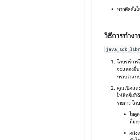
หากติดตั้งไ
วิธีการทำง
java_sdk_lib
ไลบรารีการใ
จะแสดงขึ้นก
ทราบว่าแทบไ
คุณเปิดและป
ให้สิทธิ์เข
รายการ ไลบร
โมดู
ที่ม
คลัง