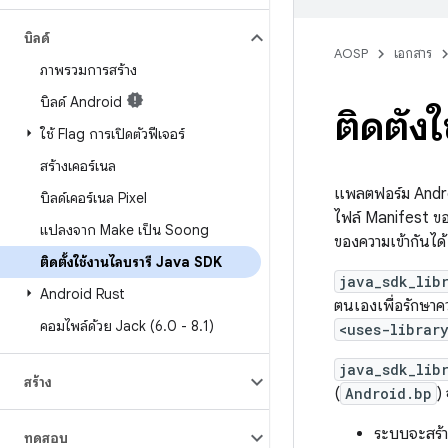
บิลด์
AOSP
เอกสาร
ภาพรวมการสร้าง
บิลด์ Android
ติดตั้
ใช้ Flag การเปิดตัวฟีเจอร์
สร้างเคอร์เนล
แพลตฟอร์ม Androi
บิลด์เคอร์เนล Pixel
ไฟล์ Manifest ของ
แปลงจาก Make เป็น Soong
ของความเข้ากันได้
ติดตั้งใช้งานไลบรารี Java SDK
java_sdk_lib
Android Rust
ตนเองเพื่อรักษาค
คอมไพล์ด้วย Jack (6
.
0 - 8
.
1)
<uses-librar
java_sdk_lib
สร้าง
(
Android.bp
)
ระบบจะสร้า
ทดสอบ