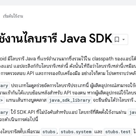
เริ่มต้นใช้งาน
งใช้งานไลบรารี Java SDK
d มีไลบรารี Java ที่แชร์จํานวนมากซึ่งรวมไว้ใน classpath ของแอปได
แอป แอปจะลิงก์กับไลบรารีเหล่านี้ ดังนั้นให้ถือว่าไลบรารีเหล่านี้เหมื
 การตรวจสอบ API และการรองรับเครื่องมือ อย่างไรก็ตาม โปรดทราบว่าคลังส
rary
ประเภทโมดูลช่วยจัดการไลบรารีประเภทนี้ ผู้ผลิตอุปกรณ์สามารถใช้ก
วามเข้ากันได้แบบย้อนหลังสำหรับ API ของตน หากผู้ผลิตอุปกรณ์ใช้ไลบร
y>
แทนเส้นทางบูตคลาส
java_sdk_library
จะยืนยันได้ว่าไลบรารี 
rary
ใช้ SDK API ที่ไม่บังคับสําหรับแอป ไลบรารีที่ติดตั้งใช้งานผ่าน
ja
 จะดำเนินการต่อไปนี้
งไลบรารีสตั๊บเพื่อรวม
stubs
,
stubs.system
และ
stubs.test
ไล