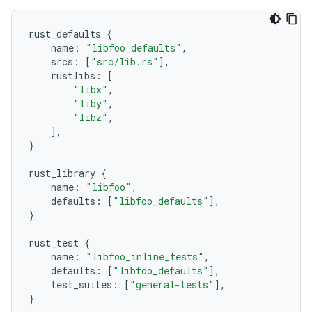
rust_defaults
{
name
:
"libfoo_defaults"
,
srcs
:
[
"src/lib.rs"
],
rustlibs
:
[
"libx"
,
"liby"
,
"libz"
,
],
}
rust_library
{
name
:
"libfoo"
,
defaults
:
[
"libfoo_defaults"
],
}
rust_test
{
name
:
"libfoo_inline_tests"
,
defaults
:
[
"libfoo_defaults"
],
test_suites
:
[
"general-tests"
],
}