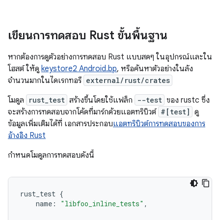
เขียนการทดสอบ Rust ขั้นพื้นฐาน
หากต้องการดูตัวอย่างการทดสอบ Rust แบบสดๆ ในอุปกรณ์และใน
โฮสต์ ให้ดู
keystore2 Android.bp
, หรือค้นหาตัวอย่างในลัง
จำนวนมากในไดเรกทอรี
external/rust/crates
โมดูล
rust_test
สร้างขึ้นโดยใช้แฟล็ก
--test
ของ rustc ซึ่ง
จะสร้างการทดสอบจากโค้ดที่มาร์กด้วยแอตทริบิวต์
#[test]
ดู
ข้อมูลเพิ่มเติมได้ที่ เอกสารประกอบ
แอตทริบิวต์การทดสอบของการ
อ้างอิง Rust
กำหนดโมดูลการทดสอบดังนี้
rust_test
{
name
:
"libfoo_inline_tests"
,