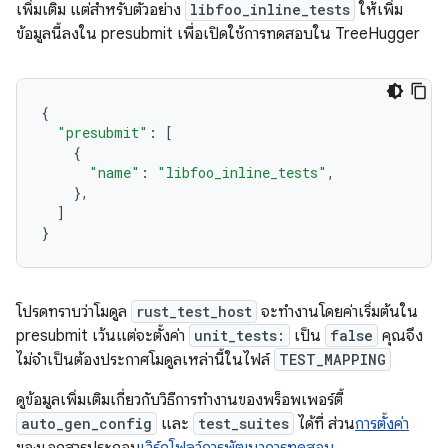
เพิ่มเติม แต่สำหรับตัวอย่าง
libfoo_inline_tests
ให้เพิ่ม
ข้อมูลนี้ลงใน presubmit เพื่อเปิดใช้การทดสอบใน TreeHugger
{
"presubmit"
:
[
{
"name"
:
"libfoo_inline_tests"
,
},
]
}
โปรดทราบว่าโมดูล
rust_test_host
จะทำงานโดยค่าเริ่มต้นใน
presubmit เว้นแต่จะตั้งค่า
unit_tests:
เป็น
false
คุณจึง
ไม่จำเป็นต้องประกาศโมดูลเหล่านี้ในไฟล์
TEST_MAPPING
ดูข้อมูลเพิ่มเติมเกี่ยวกับวิธีการทำงานของพร็อพเพอร์ตี้
auto_gen_config
และ
test_suites
ได้ที่ ส่วน
การตั้งค่า