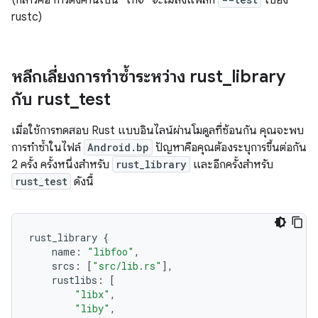
(กล่าวคือ การตั้งค่านี้เป็น "เท็จ"
จะไม่
ส่งแฟล็ก
ไปยัง
rustc)
หลีกเลี่ยงการทำซ้ำระหว่าง rust
_
library
กับ rust
_
test
เมื่อใช้การทดสอบ Rust แบบอินไลน์ผ่านโมดูลที่ซ้อนกัน คุณจะพบ
การทำซ้ำในไฟล์
Android.bp
ปัญหาคือคุณต้องระบุการขึ้นต่อกัน
2 ครั้ง ครั้งหนึ่งสำหรับ
rust_library
และอีกครั้งสำหรับ
rust_test
ดังนี้
rust_library
{
name
:
"libfoo"
,
srcs
:
[
"src/lib.rs"
],
rustlibs
:
[
"libx"
,
"liby"
,