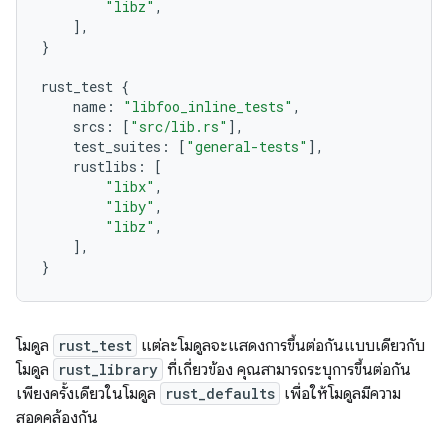
"libz"
,
],
}
rust_test
{
name
:
"libfoo_inline_tests"
,
srcs
:
[
"src/lib.rs"
],
test_suites
:
[
"general-tests"
],
rustlibs
:
[
"libx"
,
"liby"
,
"libz"
,
],
}
โมดูล
rust_test
แต่ละโมดูลจะแสดงการขึ้นต่อกันแบบเดียวกับ
โมดูล
rust_library
ที่เกี่ยวข้อง คุณสามารถระบุการขึ้นต่อกัน
เพียงครั้งเดียวในโมดูล
rust_defaults
เพื่อให้โมดูลมีความ
สอดคล้องกัน