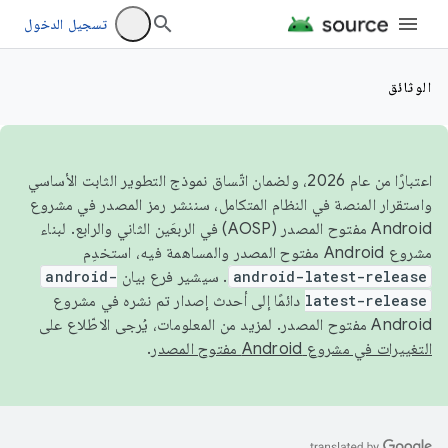
تسجيل الدخول
الوثائق
اعتبارًا من عام 2026، ولضمان اتّساق نموذج التطوير الثابت الأساسي
واستقرار المنصة في النظام المتكامل، سننشر رمز المصدر في مشروع
Android مفتوح المصدر (AOSP) في الربعَين الثاني والرابع. لبناء
مشروع Android مفتوح المصدر والمساهمة فيه، استخدِم
android-latest-release
. سيشير فرع بيان
android-
latest-release
دائمًا إلى أحدث إصدار تم نشره في مشروع
Android مفتوح المصدر. لمزيد من المعلومات، يُرجى الاطّلاع على
التغييرات في مشروع Android مفتوح المصدر
.