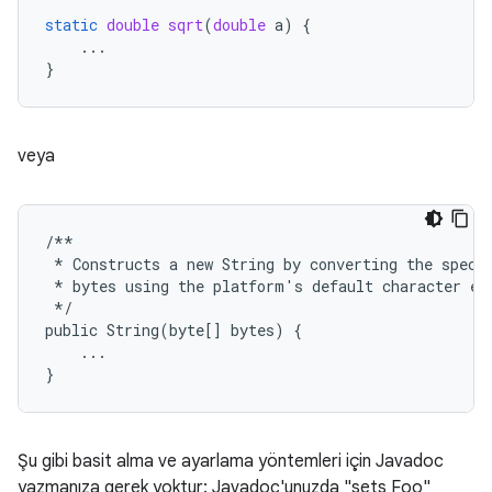
static
double
sqrt
(
double
a
)
{
...
}
veya
/**
*
Constructs
a
new
String
by
converting
the
speci
*
bytes
using
the
platform
'
s
default
character
en
*/
public
String
(
byte
[]
bytes
)
{
...
}
Şu gibi basit alma ve ayarlama yöntemleri için Javadoc
yazmanıza gerek yoktur: Javadoc'unuzda "sets Foo"