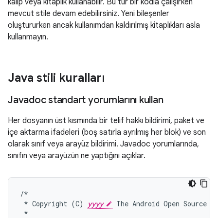
kalıp veya kitaplık kullanabilir. Bu tür bir kodla çalışırken
mevcut stile devam edebilirsiniz. Yeni bileşenler
oluştururken ancak kullanımdan kaldırılmış kitaplıkları asla
kullanmayın.
Java stili kuralları
Javadoc standart yorumlarını kullan
Her dosyanın üst kısmında bir telif hakkı bildirimi, paket ve
içe aktarma ifadeleri (boş satırla ayrılmış her blok) ve son
olarak sınıf veya arayüz bildirimi. Javadoc yorumlarında,
sınıfın veya arayüzün ne yaptığını açıklar.
/*
*
Copyright
(
C
)
yyyy
The
Android
Open
Source
P
*