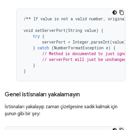
/**
If
value
is
not
a
valid
number
,
original
void
setServerPort
(
String
value
)
{
try
{
serverPort
=
Integer
.
parseInt
(
value
);
}
catch
(
NumberFormatException
e
)
{
// Method is documented to just ignor
// serverPort will just be unchanged.
}
}
Genel istisnaları yakalamayın
İstisnaları yakalayıp zaman çizelgesine sadık kalmak için
şunun gibi bir şey: