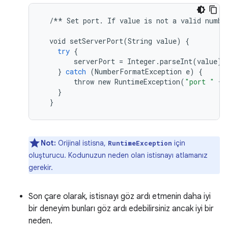
/**
Set
port
.
If
value
is
not
a
valid
numbe
void
setServerPort
(
String
value
)
{
try
{
serverPort
=
Integer
.
parseInt
(
value
);
}
catch
(
NumberFormatException
e
)
{
throw
new
RuntimeException
(
"port "
+
}
}
Not:
Orijinal istisna,
için
RuntimeException
oluşturucu. Kodunuzun neden olan istisnayı atlamanız
gerekir.
Son çare olarak, istisnayı göz ardı etmenin daha iyi
bir deneyim bunları göz ardı edebilirsiniz ancak iyi bir
neden.