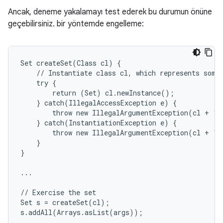
Ancak, deneme yakalamayı test ederek bu durumun önüne
geçebilirsiniz. bir yöntemde engelleme:
Set createSet(Class cl) {

    // Instantiate class cl, which represents some 
    try {

        return (Set) cl.newInstance();

    } catch(IllegalAccessException e) {

        throw new IllegalArgumentException(cl + " 
    } catch(InstantiationException e) {

        throw new IllegalArgumentException(cl + " 
    }

}

...

// Exercise the set

Set s = createSet(cl);

s.addAll(Arrays.asList(args));