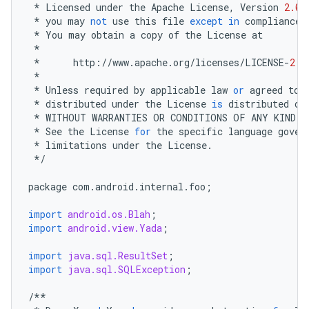
*
Licensed
under
the
Apache
License
,
Version
2.0
*
you
may
not
use
this
file
except
in
compliance
*
You
may
obtain
a
copy
of
the
License
at
*
*
http
:
//
www
.
apache
.
org
/
licenses
/
LICENSE
-
2.0
*
*
Unless
required
by
applicable
law
or
agreed
to
*
distributed
under
the
License
is
distributed
on
*
WITHOUT
WARRANTIES
OR
CONDITIONS
OF
ANY
KIND
,
*
See
the
License
for
the
specific
language
gover
*
limitations
under
the
License
.
*/
package
com
.
android
.
internal
.
foo
;
import
android.os.Blah
;
import
android.view.Yada
;
import
java.sql.ResultSet
;
import
java.sql.SQLException
;
/**