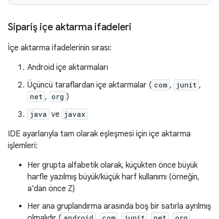
Sipariş içe aktarma ifadeleri
İçe aktarma ifadelerinin sırası:
Android içe aktarmaları
Üçüncü taraflardan içe aktarmalar (
com
,
junit
,
net
,
org
)
java
ve
javax
IDE ayarlarıyla tam olarak eşleşmesi için içe aktarma
işlemleri:
Her grupta alfabetik olarak, küçükten önce büyük
harfle yazılmış büyük/küçük harf kullanımı (örneğin,
a'dan önce Z)
Her ana gruplandırma arasında boş bir satırla ayrılmış
olmalıdır (
android
,
com
,
junit
,
net
,
org
,