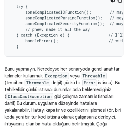
  try {

      someComplicatedIOFunction();        // may t
      someComplicatedParsingFunction();   // may t
      someComplicatedSecurityFunction();  // may t
      // phew, made it all the way

  } catch (Exception e) {                 // I'll j
      handleError();                      // with o
  }
Bunu yapmayın. Neredeyse her senaryoda genel anahtar
kelimeler kullanmak
Exception
veya
Throwable
(tercihen
Throwable
değil) çünkü bir
Error
istisna). Bu
tehlikelidir çünkü istisnai durumlar asla beklemediğiniz
(
ClassCastException
gibi çalışma zamanı istisnaları
dahil) Bu durum, uygulama düzeyinde hatalara
yakalanabilir. Hatayı kapatır ve özelliklerini işlemesi (ör. biri
koda yeni bir tür kod istisna olarak çalışırsanız derleyici,
ihtiyacınız olan bir hata olduğunu belirtmiştik. Çoğu