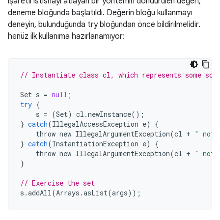
işaretli istisnayı atlayan bir yöntemin döndürülen değeri;
deneme bloğunda başlatıldı. Değerin bloğu kullanmayı
deneyin, bulunduğunda try bloğundan önce bildirilmelidir.
henüz ilk kullanıma hazırlanamıyor:
// Instantiate class cl, which represents some sor
Set
s
=
null
;
try
{
s
=
(
Set
)
cl
.
newInstance
();
}
catch
(
IllegalAccessException
e
)
{
throw
new
IllegalArgumentException
(
cl
+
" not 
}
catch
(
InstantiationException
e
)
{
throw
new
IllegalArgumentException
(
cl
+
" not 
}
// Exercise the set
s
.
addAll
(
Arrays
.
asList
(
args
));