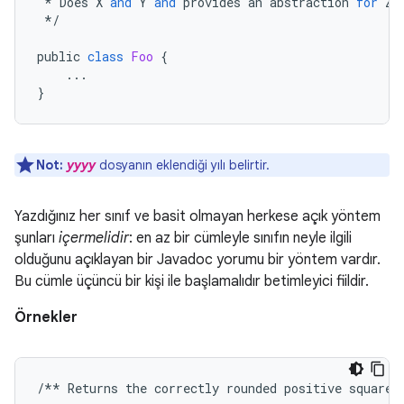
*
Does
X
and
Y
and
provides
an
abstraction
for
Z
.
*/
public
class
Foo
{
...
}
Not:
yyyy
dosyanın eklendiği yılı belirtir.
Yazdığınız her sınıf ve basit olmayan herkese açık yöntem
şunları
içermelidir
: en az bir cümleyle sınıfın neyle ilgili
olduğunu açıklayan bir Javadoc yorumu bir yöntem vardır.
Bu cümle üçüncü bir kişi ile başlamalıdır betimleyici fiildir.
Örnekler
/**
Returns
the
correctly
rounded
positive
square