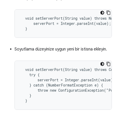
  void setServerPort(String value) throws Numb
      serverPort = Integer.parseInt(value);

  }
Soyutlama düzeyinize uygun yeni bir istisna ekleyin.
  void setServerPort(String value) throws Conf
    try {

        serverPort = Integer.parseInt(value);

    } catch (NumberFormatException e) {

        throw new ConfigurationException("Por
    }

  }