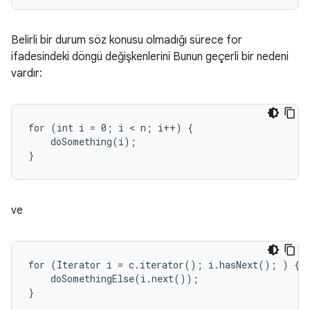
Belirli bir durum söz konusu olmadığı sürece for
ifadesindeki döngü değişkenlerini Bunun geçerli bir nedeni
vardır:
for (int i = 0; i < n; i++) {

    doSomething(i);

}
ve
for (Iterator i = c.iterator(); i.hasNext(); ) {

    doSomethingElse(i.next());

}