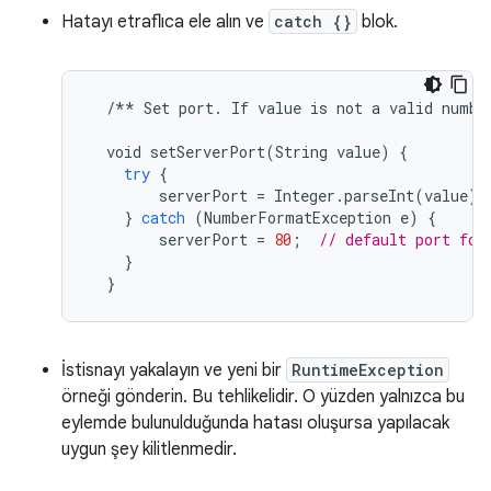
Hatayı etraflıca ele alın ve
catch {}
blok.
/**
Set
port
.
If
value
is
not
a
valid
numbe
void
setServerPort
(
String
value
)
{
try
{
serverPort
=
Integer
.
parseInt
(
value
);
}
catch
(
NumberFormatException
e
)
{
serverPort
=
80
;
// default port for
}
}
İstisnayı yakalayın ve yeni bir
RuntimeException
örneği gönderin. Bu tehlikelidir. O yüzden yalnızca bu
eylemde bulunulduğunda hatası oluşursa yapılacak
uygun şey kilitlenmedir.