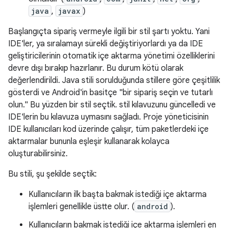
java
,
javax
)
Başlangıçta sipariş vermeyle ilgili bir stil şartı yoktu. Yani
IDE'ler, ya sıralamayı sürekli değiştiriyorlardı ya da IDE
geliştiricilerinin otomatik içe aktarma yönetimi özelliklerini
devre dışı bırakıp hazırlanır. Bu durum kötü olarak
değerlendirildi. Java stili sorulduğunda stillere göre çeşitlilik
gösterdi ve Android'in basitçe "bir sipariş seçin ve tutarlı
olun." Bu yüzden bir stil seçtik. stil kılavuzunu güncelledi ve
IDE'lerin bu kılavuza uymasını sağladı. Proje yöneticisinin
IDE kullanıcıları kod üzerinde çalışır, tüm paketlerdeki içe
aktarmalar bununla eşleşir kullanarak kolayca
oluşturabilirsiniz.
Bu stili, şu şekilde seçtik:
Kullanıcıların ilk başta bakmak istediği içe aktarma
işlemleri genellikle üstte olur. (
android
).
Kullanıcıların bakmak istediği içe aktarma işlemleri en