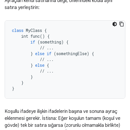
Ayraçları kendi satırlarına değil, önlerindeki kodla aynı
satıra yerleştirin:
class
MyClass
 {

int
func
() {

if
 (
something
) {

            // ...

        } 
else
if
 (
somethingElse
) {

            // ...

        } 
else
 {

            // ...

        }

    }

}
Koşullu ifadeye ilişkin ifadelerin başına ve sonuna ayraç
eklenmesi gerekir. İstisna: Eğer koşulun tamamı (koşul ve
gövde) tek bir satıra sığarsa (zorunlu olmamakla birlikte)