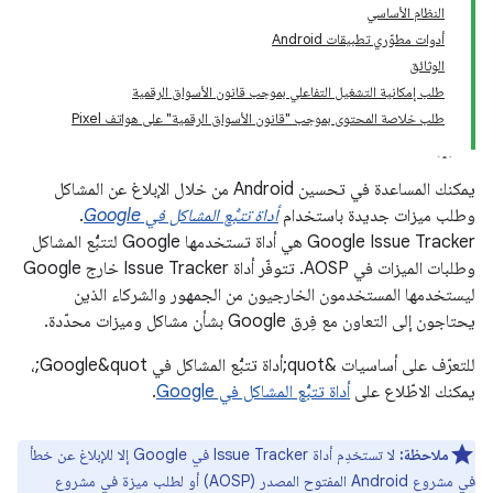
النظام الأساسي
أدوات مطوّري تطبيقات Android
الوثائق
طلب إمكانية التشغيل التفاعلي بموجب قانون الأسواق الرقمية
طلب خلاصة المحتوى بموجب "قانون الأسواق الرقمية" على هواتف Pixel
يمكنك المساعدة في تحسين Android من خلال الإبلاغ عن المشاكل
وطلب ميزات جديدة باستخدام
أداة تتبُّع المشاكل في Google
.
‫Google Issue Tracker هي أداة تستخدمها Google لتتبُّع المشاكل
وطلبات الميزات في AOSP. تتوفّر أداة Issue Tracker خارج Google
ليستخدمها المستخدمون الخارجيون من الجمهور والشركاء الذين
يحتاجون إلى التعاون مع فِرق Google بشأن مشاكل وميزات محدّدة.
للتعرّف على أساسيات &quot;أداة تتبُّع المشاكل في Google&quot;،
يمكنك الاطّلاع على
أداة تتبُّع المشاكل في Google
.
ملاحظة:
لا تستخدِم أداة Issue Tracker في Google إلا للإبلاغ عن خطأ
في مشروع Android المفتوح المصدر (AOSP) أو لطلب ميزة في مشروع