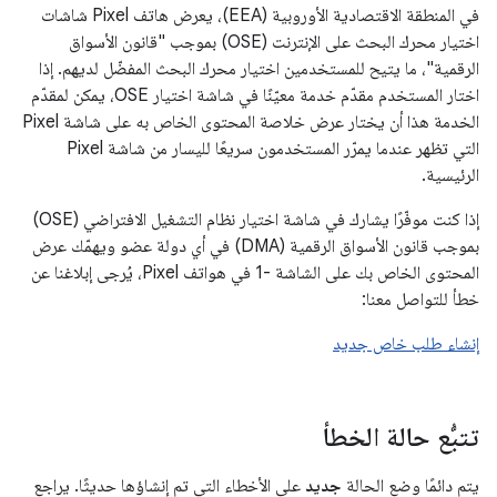
في المنطقة الاقتصادية الأوروبية (EEA)، يعرض هاتف Pixel شاشات
اختيار محرك البحث على الإنترنت (OSE) بموجب "قانون الأسواق
الرقمية"، ما يتيح للمستخدمين اختيار محرك البحث المفضّل لديهم. إذا
اختار المستخدم مقدّم خدمة معيّنًا في شاشة اختيار OSE، يمكن لمقدّم
الخدمة هذا أن يختار عرض خلاصة المحتوى الخاص به على شاشة Pixel
التي تظهر عندما يمرّر المستخدمون سريعًا لليسار من شاشة Pixel
الرئيسية.
إذا كنت موفّرًا يشارك في شاشة اختيار نظام التشغيل الافتراضي (OSE)
بموجب قانون الأسواق الرقمية (DMA) في أي دولة عضو ويهمّك عرض
المحتوى الخاص بك على الشاشة -1 في هواتف Pixel، يُرجى إبلاغنا عن
خطأ للتواصل معنا:
إنشاء طلب خاص جديد
تتبُّع حالة الخطأ
يتم دائمًا وضع الحالة
جديد
على الأخطاء التي تم إنشاؤها حديثًا. يراجع