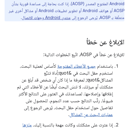
Android المفتوح المصدر (AOSP). إذا كنت بحاجة إلى مساعدة فورية بشأن
AOSP أو هواتف Android أو تطوير تطبيقات Android أو مشاكل أخرى غير
متعلّقة بـ AOSP، يُرجى الرجوع إلى
منتدى Android وجهات الاتصال
.
الإبلاغ عن خطأ
للإبلاغ عن خطأ في AOSP، اتّبِع الخطوات التالية:
باستخدام
جميع الأخطاء المفتوحة
كأساس لعملية البحث،
استخدِم حقل البحث في &quot;أداة تتبُّع
المشاكل&quot; لمعرفة ما إذا كان أي شخص قد أبلغ عن
مشكلتك أو ميزتك. لا تنسَ البحث أيضًا عن الأخطاء التي تم
إغلاقها وإصلاحها. لمساعدتك في العثور على النتائج الأكثر
شيوعًا، رتِّب النتائج حسب عدد النجوم. للحصول على
تفاصيل حول استخدام حقل البحث، يُرجى الرجوع إلى
عمليات البحث عن المشاكل
.
إذا عثرت على مشكلتك وكانت مهمة بالنسبة إليك،
ميّزها