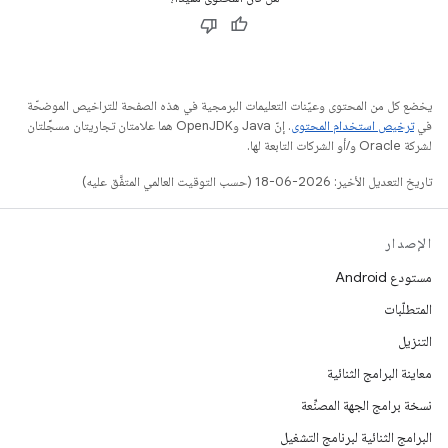
يخضع كل من المحتوى وعيّنات التعليمات البرمجية في هذه الصفحة للتراخيص الموضحّة
في
ترخيص استخدام المحتوى
. إنّ Java وOpenJDK هما علامتان تجاريتان مسجَّلتان
لشركة Oracle و/أو الشركات التابعة لها.
تاريخ التعديل الأخير: 2026-06-18 (حسب التوقيت العالمي المتفَّق عليه)
الإصدار
مستودع Android
المتطلّبات
التنزيل
معاينة البرامج الثنائية
نسخة برامج الجهة المصنِّعة
البرامج الثنائية لبرنامج التشغيل