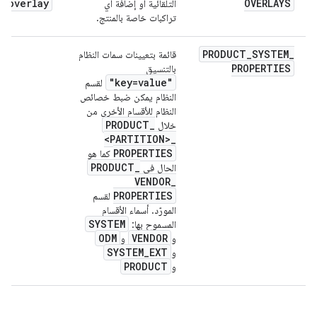
overlay
OVERLAYS
التلقائية أو إضافة أي
تراكبات خاصة بالمنتج.
PRODUCT
_
SYSTEM
_
قائمة بتعيينات سمات النظام
PROPERTIES
بالتنسيق
"key=value"
لقسم
النظام يمكن ضبط خصائص
النظام للأقسام الأخرى من
PRODUCT
_
خلال
<PARTITION>
_
PROPERTIES
كما هو
PRODUCT
_
الحال في
VENDOR
_
PROPERTIES
لقسم
المورّد. أسماء الأقسام
SYSTEM
المسموح بها:
ODM
VENDOR
و
و
SYSTEM
_
EXT
و
PRODUCT
و