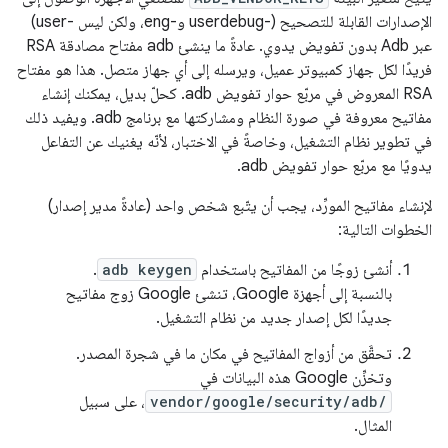
الإصدارات القابلة للتصحيح (-userdebug و-eng، ولكن ليس -user)
عبر Adb بدون تفويض يدوي. عادةً ما ينشئ adb مفتاح مصادقة RSA
فريدًا لكل جهاز كمبيوتر عميل، ويرسله إلى أي جهاز متصل. هذا هو مفتاح
RSA المعروض في مربّع حوار تفويض adb. كحلّ بديل، يمكنك إنشاء
مفاتيح معروفة في صورة النظام ومشاركتها مع برنامج adb. ويفيد ذلك
في تطوير نظام التشغيل، وخاصةً في الاختبار، لأنّه يغنيك عن التفاعل
يدويًا مع مربّع حوار تفويض adb.
لإنشاء مفاتيح المورِّد، يجب أن يتّبع شخص واحد (عادةً مدير إصدار)
الخطوات التالية:
أنشئ زوجًا من المفاتيح باستخدام
adb keygen
.
بالنسبة إلى أجهزة Google، تنشئ Google زوج مفاتيح
جديدًا لكل إصدار جديد من نظام التشغيل.
تحقَّق من أزواج المفاتيح في مكان ما في شجرة المصدر.
وتخزِّن Google هذه البيانات في
vendor/google/security/adb/
، على سبيل
المثال.