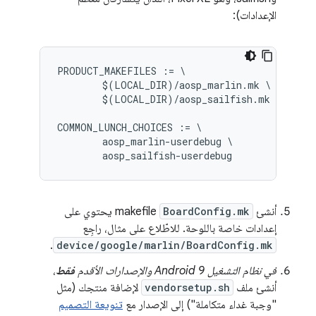
الإعدادات):
PRODUCT_MAKEFILES := \

	$(LOCAL_DIR)/aosp_marlin.mk \

	$(LOCAL_DIR)/aosp_sailfish.mk

COMMON_LUNCH_CHOICES := \

	aosp_marlin-userdebug \

أنشئ
BoardConfig.mk
makefile يحتوي على
إعدادات خاصة باللوحة. للاطّلاع على مثال، راجِع
.
device/google/marlin/BoardConfig.mk
في نظام التشغيل Android 9 والإصدارات الأقدم
فقط
،
أنشئ ملف
vendorsetup.sh
لإضافة منتجك (مثل
"وجبة غداء متكاملة") إلى الإصدار مع
تنويعة التصميم