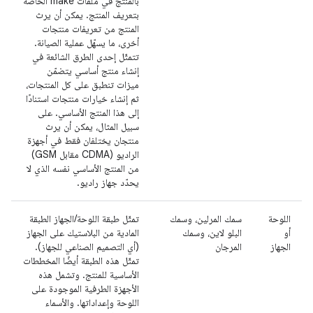
بالمنتج في ملفات make الخاصة
بتعريف المنتج. يمكن أن يرث
المنتج من تعريفات منتجات
أخرى، ما يسهّل عملية الصيانة.
تتمثّل إحدى الطرق الشائعة في
إنشاء منتج أساسي يتضمّن
ميزات تنطبق على كل المنتجات،
ثم إنشاء خيارات منتجات استنادًا
إلى هذا المنتج الأساسي. على
سبيل المثال، يمكن أن يرث
منتجان يختلفان فقط في أجهزة
الراديو (CDMA مقابل GSM)
من المنتج الأساسي نفسه الذي لا
يحدّد جهاز راديو.
اللوحة
سمك المرلين، وسمك
تمثّل طبقة اللوحة/الجهاز الطبقة
أو
البلو لاين، وسمك
المادية من البلاستيك على الجهاز
الجهاز
المرجان
(أي التصميم الصناعي للجهاز).
تمثّل هذه الطبقة أيضًا المخططات
الأساسية للمنتج. وتشمل هذه
الأجهزة الطرفية الموجودة على
اللوحة وإعداداتها. والأسماء