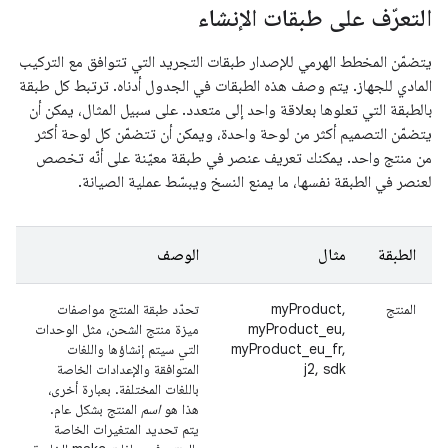
التعرّف على طبقات الإنشاء
يتضمّن المخطط الهرمي للإصدار طبقات التجريد التي تتوافق مع التركيب
المادي للجهاز. يتم وصف هذه الطبقات في الجدول أدناه. ترتبط كل طبقة
بالطبقة التي تعلوها بعلاقة واحد إلى متعدد. على سبيل المثال، يمكن أن
يتضمّن التصميم أكثر من لوحة واحدة، ويمكن أن تتضمّن كل لوحة أكثر
من منتج واحد. يمكنك تعريف عنصر في طبقة معيّنة على أنّه تخصص
لعنصر في الطبقة نفسها، ما يمنع النسخ ويبسّط عملية الصيانة.
الطبقة
مثال
الوصف
المنتج
myProduct,
تحدّد طبقة المنتج مواصفات
myProduct_eu,
ميزة منتج الشحن، مثل الوحدات
myProduct_eu_fr,
التي سيتم إنشاؤها واللغات
j2, sdk
المتوافقة والإعدادات الخاصة
باللغات المختلفة. بعبارة أخرى،
هذا هو
اسم
المنتج بشكل عام.
يتم تحديد المتغيرات الخاصة