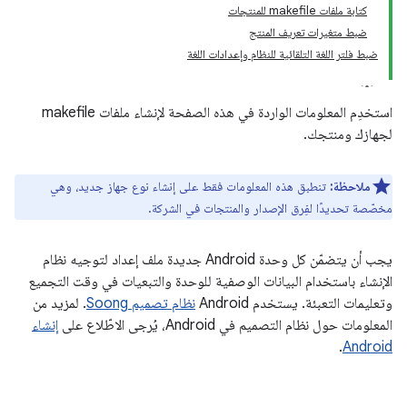
كتابة ملفات makefile للمنتجات
ضبط متغيرات تعريف المنتج
ضبط فلتر اللغة التلقائية للنظام وإعدادات اللغة
استخدِم المعلومات الواردة في هذه الصفحة لإنشاء ملفات makefile
لجهازك ومنتجك.
ملاحظة:
تنطبق هذه المعلومات فقط على إنشاء نوع جهاز جديد، وهي
مخصّصة تحديدًا لفِرق الإصدار والمنتجات في الشركة.
يجب أن يتضمّن كل وحدة Android جديدة ملف إعداد لتوجيه نظام
الإنشاء باستخدام البيانات الوصفية للوحدة والتبعيات في وقت التجميع
وتعليمات التعبئة. يستخدم Android
نظام تصميم Soong
. لمزيد من
المعلومات حول نظام التصميم في Android، يُرجى الاطّلاع على
إنشاء
.
Android