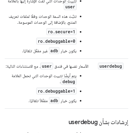
تثبيت الوحدات التي تمّت الإشارة إليها بالعلامة
user
تثبِّت هذه السمة الوحدات وفقًا لملفات تعريف
المنتج، بالإضافة إلى الوحدات الموسومة.
ro.secure=1
ro.debuggable=0
adb
يكون خيار
غير مفعَّل تلقائيًا.
user
userdebug
الأسعار نفسها في فندق
، مع الاستثناءات التالية:
يتم أيضًا تثبيت الوحدات التي تحمل العلامة
debug
.
ro.debuggable=1
adb
يكون خيار
مفعَّلاً تلقائيًا.
إرشادات بشأن userdebug