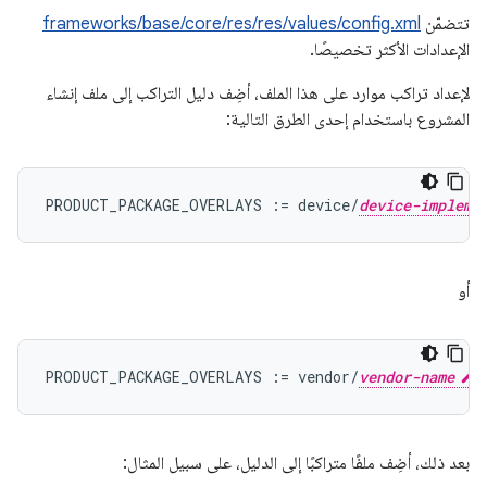
تتضمّن
frameworks/base/core/res/res/values/config.xml
الإعدادات الأكثر تخصيصًا.
لإعداد تراكب موارد على هذا الملف، أضِف دليل التراكب إلى ملف إنشاء
المشروع باستخدام إحدى الطرق التالية:
PRODUCT_PACKAGE_OVERLAYS := device/
device-impleme
أو
PRODUCT_PACKAGE_OVERLAYS := vendor/
vendor-name
بعد ذلك، أضِف ملفًا متراكبًا إلى الدليل، على سبيل المثال: