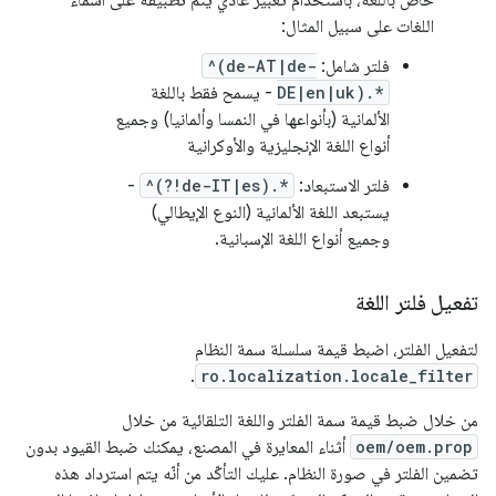
خاص باللغة، باستخدام تعبير عادي يتم تطبيقه على أسماء
اللغات على سبيل المثال:
فلتر شامل:
^(de-AT|de-
DE|en|uk).*
- يسمح فقط باللغة
الألمانية (بأنواعها في النمسا وألمانيا) وجميع
أنواع اللغة الإنجليزية والأوكرانية
فلتر الاستبعاد:
^(?!de-IT|es).*
-
يستبعد اللغة الألمانية (النوع الإيطالي)
وجميع أنواع اللغة الإسبانية.
تفعيل فلتر اللغة
لتفعيل الفلتر، اضبط قيمة سلسلة سمة النظام
.
ro.localization.locale_filter
من خلال ضبط قيمة سمة الفلتر واللغة التلقائية من خلال
oem/oem.prop
أثناء المعايرة في المصنع، يمكنك ضبط القيود بدون
تضمين الفلتر في صورة النظام. عليك التأكّد من أنّه يتم استرداد هذه