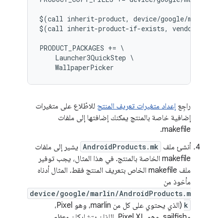
$(call inherit-product, device/google/marlin/d
$(call inherit-product-if-exists, vendor/googl
PRODUCT_PACKAGES += \

    Launcher3QuickStep \

راجِع
إعداد متغيرات تعريف المنتج
للاطّلاع على متغيرات
إضافية خاصة بالمنتج يمكنك إضافتها إلى ملفات
makefile.
أنشئ ملف
AndroidProducts.mk
يشير إلى ملفات
makefile الخاصة بالمنتج. في هذا المثال، يجب توفير
ملف makefile الخاص بتعريف المنتج فقط. المثال أدناه
مأخوذ من
device/google/marlin/AndroidProducts.m
k
(الذي يحتوي على كل من marlin، وهو Pixel،
وsailfish، وهو Pixel XL، اللذان يتشاركان معظم