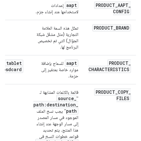
aapt
PRODUCT
_
AAPT
_
إعدادات
CONFIG
لاستخدامها عند إنشاء حِزم.
PRODUCT
_
BRAND
تمثّل هذه السمة العلامة
التجارية (مثل مشغّل شبكة
الجوّال) التي تم تخصيص
البرنامج لها.
tablet
aapt
PRODUCT
_
للسماح بإضافة
،
nosdcard
CHARACTERISTICS
موارد خاصة بمتغير إلى
حزمة.
PRODUCT
_
COPY
_
قائمة بالكلمات المشابهة لـ
source
_
FILES
"
path:destination
_
path
" يجب نسخ الملف
الموجود في مسار المصدر
إلى مسار الوجهة عند إنشاء
هذا المنتج. يتم تحديد
قواعد خطوات النسخ في