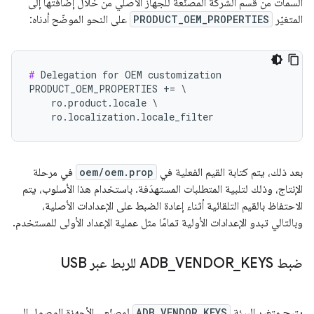
السمات من قسم الشركة المصنّعة للجهاز الأصلي من خلال إضافتها إلى
المتغيّر
PRODUCT_OEM_PROPERTIES
على النحو الموضّح أدناه:
#
 Delegation for OEM customization

PRODUCT_OEM_PROPERTIES += \

    ro.product.locale \

    ro.localization.locale_filter
بعد ذلك، يتم كتابة القيم الفعلية في
oem/oem.prop
في مرحلة
الإنتاج، وذلك لتلبية المتطلبات المستهدَفة. باستخدام هذا الأسلوب، يتم
الاحتفاظ بالقيم التلقائية أثناء إعادة الضبط على الإعدادات الأصلية،
وبالتالي تبدو الإعدادات الأولية تمامًا مثل عملية الإعداد الأولى للمستخدم.
ضبط ADB
KEYS للربط عبر USB
_
VENDOR
_
يتيح متغير البيئة
ADB_VENDOR_KEYS
لمصنّعي الأجهزة الوصول إلى