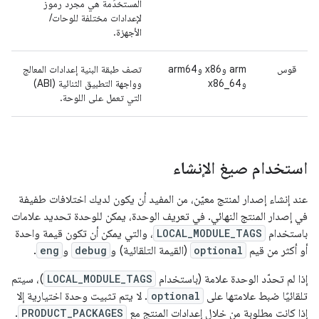
المستخدَمة هي مجرد رموز
لإعدادات مختلفة للوحات/
الأجهزة.
قوس
arm وx86 وarm64
تصف طبقة البنية إعدادات المعالج
وx86_64
وواجهة التطبيق الثنائية (ABI)
التي تعمل على اللوحة.
استخدام صيغ الإنشاء
عند إنشاء إصدار لمنتج معيّن، من المفيد أن يكون لديك اختلافات طفيفة
في إصدار المنتج النهائي. في تعريف الوحدة، يمكن للوحدة تحديد علامات
باستخدام
LOCAL_MODULE_TAGS
، والتي يمكن أن تكون قيمة واحدة
أو أكثر من قيم
optional
(القيمة التلقائية) و
debug
و
eng
.
إذا لم تحدّد الوحدة علامة (باستخدام
LOCAL_MODULE_TAGS
)، سيتم
تلقائيًا ضبط علامتها على
optional
. لا يتم تثبيت وحدة اختيارية إلا
إذا كانت مطلوبة من خلال إعدادات المنتج مع
PRODUCT_PACKAGES
.