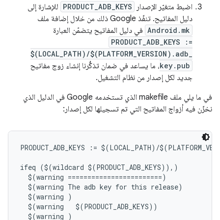
اضبط متغيّر الإصدار
PRODUCT_ADB_KEYS
للإشارة إلى
دليل المفاتيح. تنفّذ Google ذلك من خلال إضافة ملف
Android.mk
في دليل المفاتيح يتضمّن العبارة
PRODUCT_ADB_KEYS :=
$(LOCAL_PATH)/$(PLATFORM_VERSION).adb_
key.pub
، ما يساعد في ضمان تذكُّرنا إنشاء زوج مفاتيح
جديد لكل إصدار من نظام التشغيل.
في ما يلي ملف makefile الذي تستخدمه Google في الدليل الذي
نخزّن فيه أزواج المفاتيح التي تم تسجيلها لكل إصدار:
PRODUCT_ADB_KEYS := $(LOCAL_PATH)/$(PLATFORM_VERS
ifeq ($(wildcard $(PRODUCT_ADB_KEYS)),)

  $(warning ========================)

  $(warning The adb key for this release)

  $(warning )

  $(warning   $(PRODUCT_ADB_KEYS))

  $(warning )
