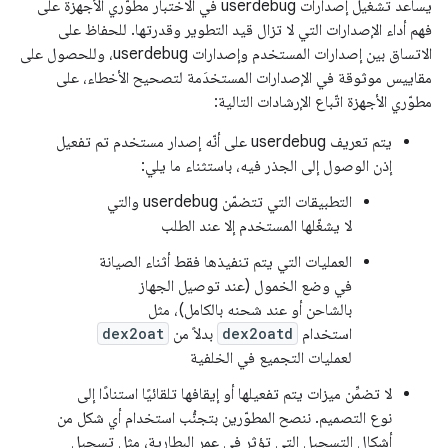
يساعد تشغيل إصدارات userdebug في الاختبار مطوّري الأجهزة على
فهم أداء الإصدارات التي لا تزال قيد التطوير وقدرتها. للحفاظ على
الاتساق بين إصدارات المستخدم وإصدارات userdebug، وللحصول على
مقاييس موثوقة في الإصدارات المستخدَمة لتصحيح الأخطاء، على
مطوّري الأجهزة اتّباع الإرشادات التالية:
يتم تعريف userdebug على أنّه إصدار مستخدم تم تفعيل
إذن الوصول إلى الجذر فيه، باستثناء ما يلي:
التطبيقات التي تتضمّن userdebug والتي
لا يشغّلها المستخدم إلا عند الطلب
العمليات التي يتم تنفيذها فقط أثناء الصيانة
في وضع الخمول (عند توصيل الجهاز
بالشاحن أو عند شحنه بالكامل)، مثل
استخدام
dex2oatd
بدلاً من
dex2oat
لعمليات التجميع في الخلفية
لا تضمِّن ميزات يتم تفعيلها أو إيقافها تلقائيًا استنادًا إلى
نوع التصميم. ننصح المطوّرين بتجنُّب استخدام أي شكل من
أشكال التسجيل التي تؤثر في عمر البطارية، مثل تسجيل