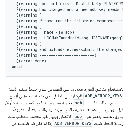
  $(warning does not exist. Most likely PLATFORM_V
  $(warning has changed and a new adb key needs to 
  $(warning )

  $(warning Please run the following commands to cr
  $(warning )

  $(warning   make -j8 adb)

  $(warning   LOGNAME=android-eng HOSTNAME=google.
  $(warning )

  $(warning and upload/review/submit the changes)

  $(warning ========================)

  $(error done)

لاستخدام مفاتيح المورّد هذه، ما على المهندس سوى ضبط متغير البيئة
ADB_VENDOR_KEYS
للإشارة إلى الدليل الذي يتم فيه تخزين أزواج
المفاتيح. يطلب ذلك من
adb
تجربة مفاتيح التوقيع الأساسية هذه أولاً،
قبل الرجوع إلى مفتاح المضيف الذي تم إنشاؤه والذي يتطلّب تفويضًا
يدويًا. عندما يتعذّر على
adb
الاتصال بجهاز غير معتمَد، ستطلب منك
رسالة الخطأ ضبط
ADB_VENDOR_KEYS
إذا لم تكن قد ضبطته من