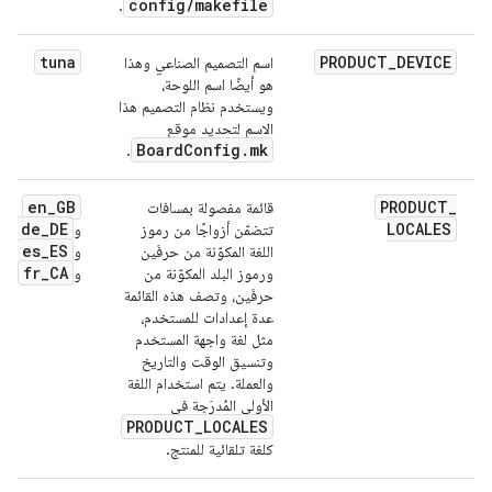
config
/
makefile
.
tuna
PRODUCT
_
DEVICE
اسم التصميم الصناعي وهذا
هو أيضًا اسم اللوحة،
ويستخدم نظام التصميم هذا
الاسم لتحديد موقع
Board
Config
.
mk
.
en
_
GB
PRODUCT
_
قائمة مفصولة بمسافات
de
_
DE
LOCALES
تتضمّن أزواجًا من رموز
و
es
_
ES
اللغة المكوّنة من حرفَين
و
fr
_
CA
ورموز البلد المكوّنة من
و
حرفَين، وتصف هذه القائمة
عدة إعدادات للمستخدم،
مثل لغة واجهة المستخدم
وتنسيق الوقت والتاريخ
والعملة. يتم استخدام اللغة
الأولى المُدرَجة في
PRODUCT
_
LOCALES
كلغة تلقائية للمنتج.