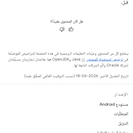
قبل.
هل كان المحتوى مفيدًا؟
يخضع كل من المحتوى وعيّنات التعليمات البرمجية في هذه الصفحة للتراخيص الموضحّة
في
ترخيص استخدام المحتوى
. إنّ Java وOpenJDK هما علامتان تجاريتان مسجَّلتان
لشركة Oracle و/أو الشركات التابعة لها.
تاريخ التعديل الأخير: 2026-06-18 (حسب التوقيت العالمي المتفَّق عليه)
الإصدار
مستودع Android
المتطلّبات
التنزيل
معاينة البرامج الثنائية