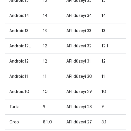
Android15
15
API düzeyi 35
15
2
Android14
14
API düzeyi 34
14
-
Android13
13
API düzeyi 33
13
-
Android12L
12
API düzeyi 32
12.1
-
Android12
12
API düzeyi 31
12
-
Android11
11
API düzeyi 30
11
-
Android10
10
API düzeyi 29
10
-
Turta
9
API düzeyi 28
9
-
Oreo
8.1.0
API düzeyi 27
8.1
-