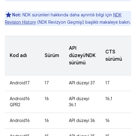
Not:
NDK sürümleri hakkında daha ayrıntılı bilgi için
NDK
Revision History
(NDK Revizyon Geçmişi) başlıklı makaleye bakın.
Ü
API
CTS
ay
Kod adı
Sürüm
düzeyi/NDK
sürümü
s
sürümü
a
Android17
17
API düzeyi 37
17
2
Android16
16
API düzeyi
16.1
2
QPR2
36.1
Android16
16
API düzeyi 36
16
2