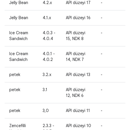
Jelly Bean
4.2.x
API düzeyi 17
-
-
Jelly Bean
4.1.x
API düzeyi 16
-
-
Ice Cream
4.0.3 -
API düzeyi
-
-
Sandwich
4.0.4
15, NDK 8
Ice Cream
4.0.1 -
API düzeyi
-
-
Sandwich
4.0.2
14, NDK 7
petek
3.2.x
API düzeyi 13
-
-
petek
3.1
API düzeyi
-
-
12, NDK 6
petek
3,0
API düzeyi 11
-
-
Zencefilli
2.3.3 -
API düzeyi 10
-
-