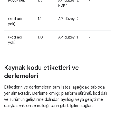
Küçük kek
1,5
API düzeyi 3,
-
-
NDK 1
(kod adı
1.1
API düzeyi 2
-
-
yok)
(kod adı
1.0
API düzeyi 1
-
-
yok)
Kaynak kodu etiketleri ve
derlemeleri
Etiketlerin ve derlemelerin tam listesi aşağıdaki tabloda
yer almaktadır. Derleme kimliği; platform sürümü, kod dalı
ve sürümün geliştirme dalından ayrıldığı veya geliştirme
dalıyla senkronize edildiği tarih gibi bilgileri sağlar.