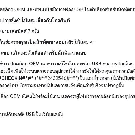
ปลดล็อก OEM และการแก้ไขข้อบกพร่อง USB ในตัวเลือกสำหรับนักพัฒนา
ปการตั้งค่า ให้แตะ
เกี่ยวกับโทรศัพท์
หมายเลขบิลด์
7 ครั้ง
เห็นข้อความ
คุณเป็นนักพัฒนาแอปแล้ว
ให้แตะ
<-
ระบบ
แล้วแตะ
ตัวเลือกสำหรับนักพัฒนาแอป
ช้
การปลดล็อก OEM
และ
การแก้ไขข้อบกพร่อง USB
หากการปลดล็อก O
ทอร์เน็ตเพื่อให้ระบบตรวจสอบอุปกรณ์ได้ หากยังไม่ได้ผล คุณสามารถบั
#CHECKIN#*#*
(*#*#2432546#*#*) ในแอปโทรออก (ไม่จำเป็นต้อง
ต้องกดโทร) ข้อความจะหายไปและการแจ้งเตือนว่าสำเร็จจะปรากฏขึ้น
็อก OEM ยังคงไม่พร้อมใช้งาน แสดงว่าผู้ให้บริการอาจล็อกซิมของอุป
ปกรณ์กับพอร์ต USB ในเวิร์กสเตชัน