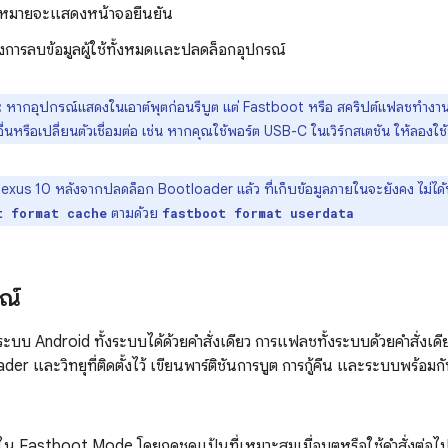
้าหมายจะแสดงหน้าจอยืนยัน
องการลบข้อมูลผู้ใช้ทั้งหมดและปลดล็อกอุปกรณ์
:
หากอุปกรณ์แสดงในเอาต์พุตก่อนรีบูต แต่ Fastboot หรือ สคริปต์แฟลชทำงา
ื่นหรือเปลี่ยนตัวเชื่อมต่อ เช่น หากคุณใช้พอร์ต USB-C ในเวิร์กสเตชัน ให้ลอง
exus 10 หลังจากปลดล็อก Bootloader แล้ว ที่เก็บข้อมูลภายในจะยังคง ไม่ไ
ตามด้วย
t format cache
fastboot format userdata
ณ์
บ Android ทั้งระบบได้ด้วยคำสั่งเดียว การแฟลชทั้งระบบด้วยคำสั่งเดีย
der และวิทยุที่ติดตั้งไว้ เขียนพาร์ติชันการบูต การกู้คืน และระบบพร้อม
ใน Fastboot Mode โดยกดชุดแป้นที่เหมาะสมเมื่อบูตหรือใช้คำสั่งต่อไปน