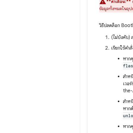
**คำเตือน:**
ก
ข้อมูลทั้งหมดในอุป
วิธีปลดล็อก Boo
(ไม่บังคับ)
เรียกใช้คำส
หากคุ
fla
สำหร
เวอร
the-
สำหรั
หากต้
unl
หากค