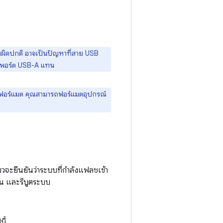
นผิดปกติ อาจเป็นปัญหาที่สาย USB
ใช้พอร์ต USB-A แทน
ด้ฟอร์แมต คุณสามารถฟอร์แมตอุปกรณ์
วจะยืนยันว่าระบบที่กำลังแฟลชเข้า
กัน และรีบูตระบบ
ี้