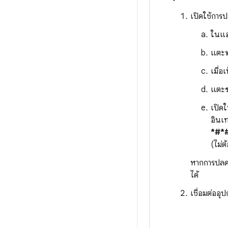
เปิดใช้การ
ในแอ
แตะ
เมื่อ
แตะ
เปิดใ
อินเ
*#*
(ไม่
หากการปลดล
ได้
เชื่อมต่ออุ