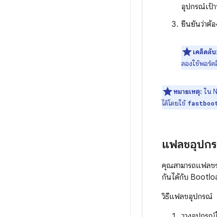
อุปกรณ์เป
ยืนยันว่าต้
เคล็ดลับ
ลองใช้พอร์ตอ
หมายเหตุ:
ใน N
ได้โดยใช้
fastboo
แฟลชอุปกร
คุณสามารถแฟลชระบ
กันได้กับ Bootloa
วิธีแฟลชอุปกรณ์
วางอุปกรณ์