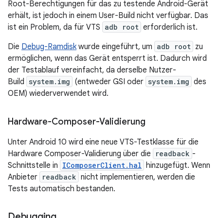
Root-Berechtigungen für das zu testende Android-Gerät
erhält, ist jedoch in einem User-Build nicht verfügbar. Das
ist ein Problem, da für VTS
adb root
erforderlich ist.
Die
Debug-Ramdisk
wurde eingeführt, um
adb root
zu
ermöglichen, wenn das Gerät entsperrt ist. Dadurch wird
der Testablauf vereinfacht, da derselbe Nutzer-
Build
system.img
(entweder GSI oder
system.img
des
OEM) wiederverwendet wird.
Hardware-Composer-Validierung
Unter Android 10 wird eine neue VTS-Testklasse für die
Hardware Composer-Validierung über die
readback
-
Schnittstelle in
IComposerClient.hal
hinzugefügt. Wenn
Anbieter
readback
nicht implementieren, werden die
Tests automatisch bestanden.
Debugging