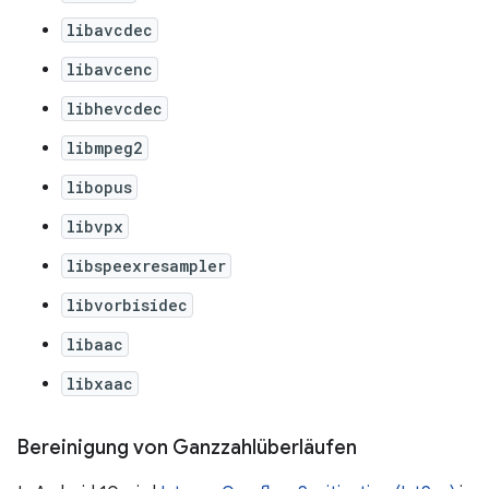
libavcdec
libavcenc
libhevcdec
libmpeg2
libopus
libvpx
libspeexresampler
libvorbisidec
libaac
libxaac
Bereinigung von Ganzzahlüberläufen