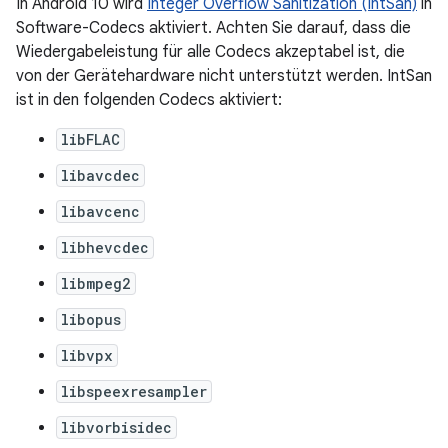
In Android 10 wird
Integer Overflow Sanitization (IntSan)
in
Software-Codecs aktiviert. Achten Sie darauf, dass die
Wiedergabeleistung für alle Codecs akzeptabel ist, die
von der Gerätehardware nicht unterstützt werden. IntSan
ist in den folgenden Codecs aktiviert:
libFLAC
libavcdec
libavcenc
libhevcdec
libmpeg2
libopus
libvpx
libspeexresampler
libvorbisidec