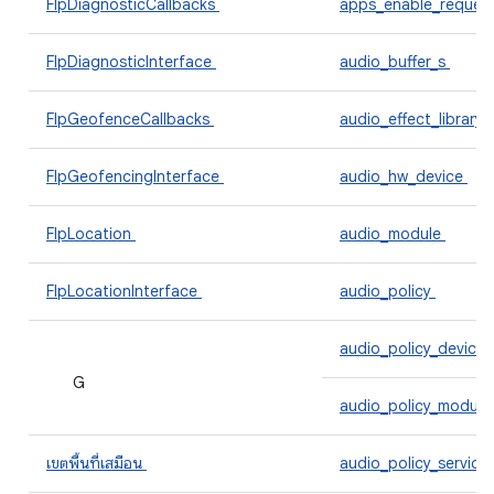
FlpDiagnosticCallbacks
apps_enable_reques
FlpDiagnosticInterface
audio_buffer_s
FlpGeofenceCallbacks
audio_effect_library
FlpGeofencingInterface
audio_hw_device
FlpLocation
audio_module
FlpLocationInterface
audio_policy
audio_policy_device
G
audio_policy_modul
เขตพื้นที่เสมือน
audio_policy_servic