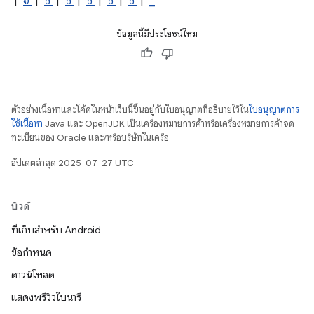
|
จ
|
ช
|
ช
|
ช
|
ช
|
ช
|
_
ข้อมูลนี้มีประโยชน์ไหม
ตัวอย่างเนื้อหาและโค้ดในหน้าเว็บนี้ขึ้นอยู่กับใบอนุญาตที่อธิบายไว้ใน
ใบอนุญาตการ
ใช้เนื้อหา
Java และ OpenJDK เป็นเครื่องหมายการค้าหรือเครื่องหมายการค้าจด
ทะเบียนของ Oracle และ/หรือบริษัทในเครือ
อัปเดตล่าสุด 2025-07-27 UTC
บิวด์
ที่เก็บสำหรับ Android
ข้อกำหนด
ดาวน์โหลด
แสดงพรีวิวไบนารี