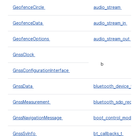
GeofenceCircle
audio_stream
GeofenceData
audio_stream_in
GeofenceOptions
audio_stream_out
GnssClock
b
GnssConfigurationInterface
GnssData
bluetooth_device_t
GnssMeasurement
bluetooth_sdp_reco
GnssNavigationMessage
boot_control_modul
GnssSvInfo
bt_callbacks_t