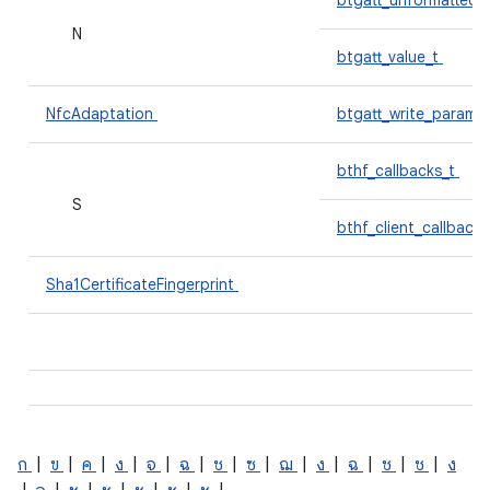
btgatt_unformatted_
N
btgatt_value_t
NfcAdaptation
btgatt_write_params
bthf_callbacks_t
S
bthf_client_callback
Sha1CertificateFingerprint
ก
|
ข
|
ค
|
ง
|
จ
|
ฉ
|
ช
|
ซ
|
ฌ
|
ง
|
ฉ
|
ช
|
ช
|
ง