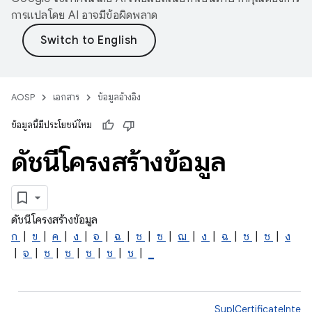
การแปลโดย AI อาจมีข้อผิดพลาด
AOSP
เอกสาร
ข้อมูลอ้างอิง
ข้อมูลนี้มีประโยชน์ไหม
ดัชนีโครงสร้างข้อมูล
ดัชนีโครงสร้างข้อมูล
ก
|
ข
|
ค
|
ง
|
จ
|
ฉ
|
ช
|
ซ
|
ฌ
|
ง
|
ฉ
|
ช
|
ช
|
ง
|
จ
|
ช
|
ช
|
ช
|
ช
|
ช
|
_
SuplCertificateInter