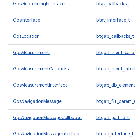
GpsGeofencingInterface
btav_callbacks_t
GpsInterface
btav_interface_t
GpsLocation
btgatt_callbacks_t
GpsMeasurement
btgatt_client_callba
GpsMeasurementCallbacks
btgatt_client_interf
GpsMeasurementInterface
btgatt_db_element_
GpsNavigationMessage
btgatt_filt_param_se
GpsNavigationMessageCallbacks
btgatt_gatt_id_t
GpsNavigationMessageInterface
btgatt_interface_t