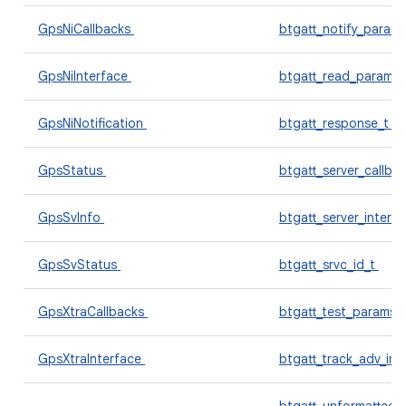
GpsNiCallbacks
btgatt_notify_param
GpsNiInterface
btgatt_read_params
GpsNiNotification
btgatt_response_t
GpsStatus
btgatt_server_callba
GpsSvInfo
btgatt_server_interf
GpsSvStatus
btgatt_srvc_id_t
GpsXtraCallbacks
btgatt_test_params_
GpsXtraInterface
btgatt_track_adv_inf