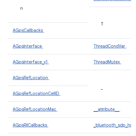
ก
T
AGpsCallbacks
AGpsInterface
ThreadCondVar
AGpsInterface_v1
ThreadMutex
AGpsRefLocation
_
AGpsRefLocationCellID
AGpsRefLocationMac
__attribute__
AGpsRilCallbacks
_bluetooth_sdp_hdr