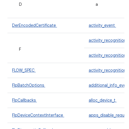
D
a
DerEncodedCertificate
activity_event
activity_recognition
F
activity_recognition
FLOW_SPEC
activity_recognition
FlpBatchOptions
additional_info_even
FlpCallbacks
alloc_device_t
FlpDeviceContextInterface
apps_disable_reques