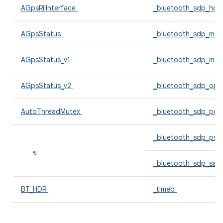
AGpsRilInterface
_bluetooth_sdp_hdr_
AGpsStatus
_bluetooth_sdp_mas
AGpsStatus_v1
_bluetooth_sdp_mns
AGpsStatus_v2
_bluetooth_sdp_ops
AutoThreadMutex
_bluetooth_sdp_pce
_bluetooth_sdp_pse
ข
_bluetooth_sdp_sap
BT_HDR
_timeb