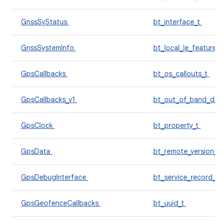
GnssSvStatus
bt_interface_t
GnssSystemInfo
bt_local_le_features
GpsCallbacks
bt_os_callouts_t
GpsCallbacks_v1
bt_out_of_band_dat
GpsClock
bt_property_t
GpsData
bt_remote_version_t
GpsDebugInterface
bt_service_record_t
GpsGeofenceCallbacks
bt_uuid_t