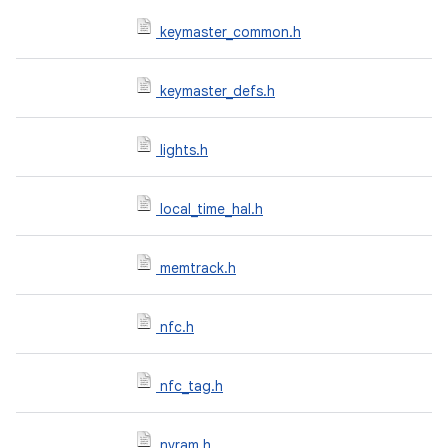
keymaster_common.h
keymaster_defs.h
lights.h
local_time_hal.h
memtrack.h
nfc.h
nfc_tag.h
nvram.h