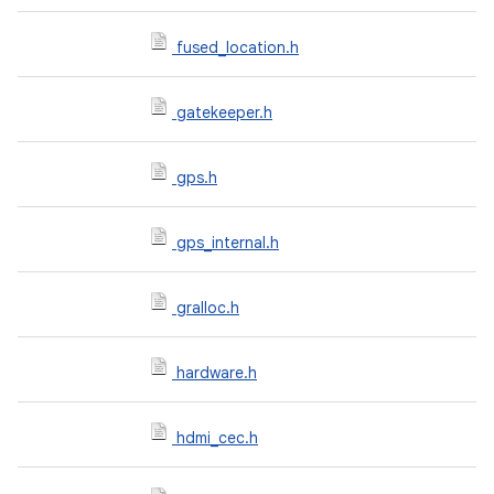
fused_location.h
gatekeeper.h
gps.h
gps_internal.h
gralloc.h
hardware.h
hdmi_cec.h