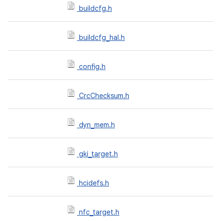
buildcfg.h
buildcfg_hal.h
config.h
CrcChecksum.h
dyn_mem.h
gki_target.h
hcidefs.h
nfc_target.h