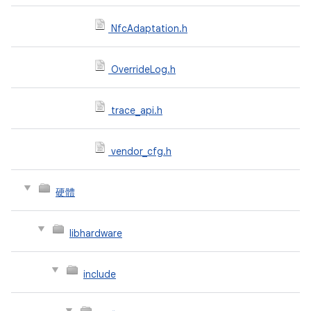
NfcAdaptation.h
OverrideLog.h
trace_api.h
vendor_cfg.h
硬體
libhardware
include