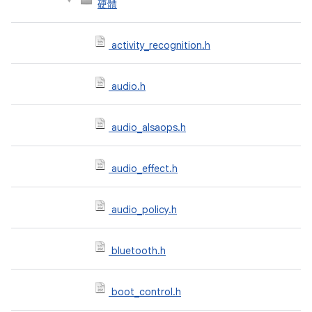
硬體
activity_recognition.h
audio.h
audio_alsaops.h
audio_effect.h
audio_policy.h
bluetooth.h
boot_control.h