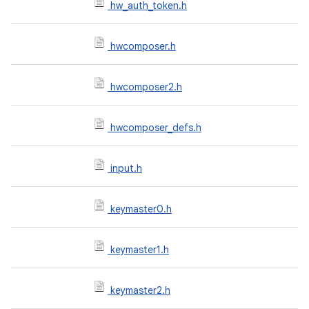
hw_auth_token.h
hwcomposer.h
hwcomposer2.h
hwcomposer_defs.h
input.h
keymaster0.h
keymaster1.h
keymaster2.h