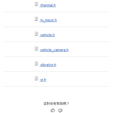
thermal.h
tv_input.h
vehicle.h
vehicle_camera.h
vibrator.h
vr.h
這對你有幫助嗎？