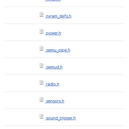
nvram_defs.h
power.h
qemu_pipe.h
qemud.h
radio.h
sensors.h
sound_trigger.h