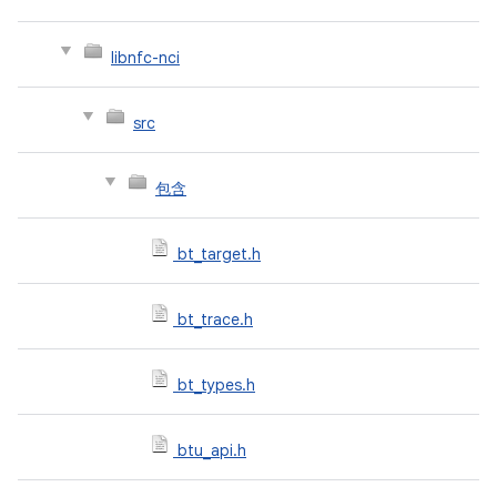
libnfc-nci
src
包含
bt_target.h
bt_trace.h
bt_types.h
btu_api.h