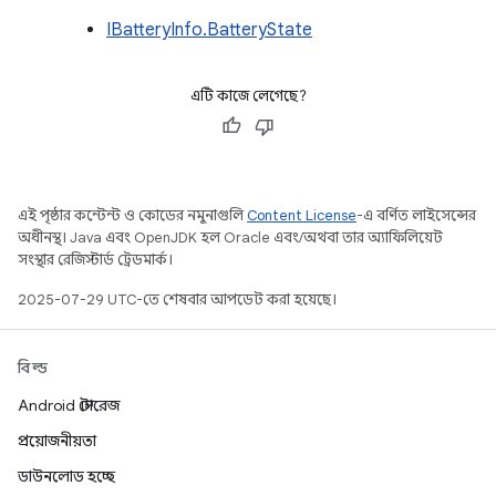
IBatteryInfo.BatteryState
এটি কাজে লেগেছে?
এই পৃষ্ঠার কন্টেন্ট ও কোডের নমুনাগুলি
Content License
-এ বর্ণিত লাইসেন্সের
অধীনস্থ। Java এবং OpenJDK হল Oracle এবং/অথবা তার অ্যাফিলিয়েট
সংস্থার রেজিস্টার্ড ট্রেডমার্ক।
2025-07-29 UTC-তে শেষবার আপডেট করা হয়েছে।
বিল্ড
Android স্টোরেজ
প্রয়োজনীয়তা
ডাউনলোড হচ্ছে