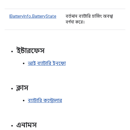
IBatteryInfo.BatteryState
বর্তমান ব্যাটারি চার্জিং অবস্থা
বর্ণনা করে।
ইন্টারফেস
আই ব্যাটারি ইনফো
ক্লাস
ব্যাটারি কন্ট্রোলার
এনামস