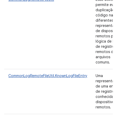
permite evit
duplicação 
código nas
diferentes
representaç
de dispositi
remotos par
lógica de b
de registros
remotos de
arquivos
comuns.
CommonLogRemoteFileUtil.KnownLogFileEntry
Uma
representa
de uma entr
de registro
conhecida p
dispositivos
remotos.