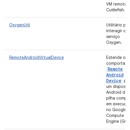
VM remota 
Cuttlefish.
OxygenUtil
Utilitário pa
interagir co
serviço
Oxygen.
RemoteAndroidVirtualDevice
Estende o
comportam
Remote
Android
Device
pa
um dispositi
Android de
pilha compl
em execuçã
no Google
Compute
Engine (GCE