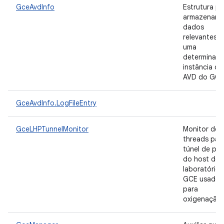
GceAvdInfo
Estrutura pa
armazenar
dados
relevantes p
uma
determinad
instância de
AVD do GCE
GceAvdInfo.LogFileEntry
GceLHPTunnelMonitor
Monitor de
threads par
túnel de pro
do host de
laboratório
GCE usado
para
oxigenação