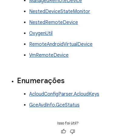
ManagedRemoteDevice
NestedDeviceStateMonitor
NestedRemoteDevice
OxygenUtil
RemoteAndroidVirtualDevice
VmRemoteDevice
Enumerações
AcloudConfigParser.AcloudKeys
GceAvdInfo.GceStatus
Isso foi útil?