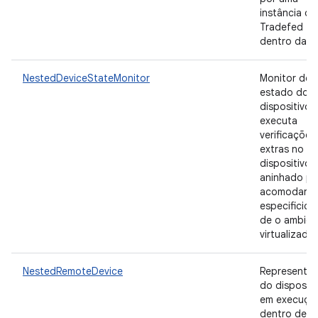
instância do
Tradefed
dentro da 
NestedDeviceStateMonitor
Monitor de
estado do
dispositivo 
executa
verificações
extras no
dispositivo
aninhado pa
acomodar a
especificid
de o ambien
virtualizado
NestedRemoteDevice
Representa
do dispositi
em execuçã
dentro de 