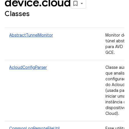
device
.
cloud
Classes
AbstractTunnelMonitor
Monitor de
túnel abstra
para AVD d
GCE.
AcloudConfigParser
Classe auxili
que analisa
configuraçã
do Acloud
(usada para
iniciar uma
instância de
dispositivo 
Cloud).
CommonLogRemoteFileUtil
Esse utilitár