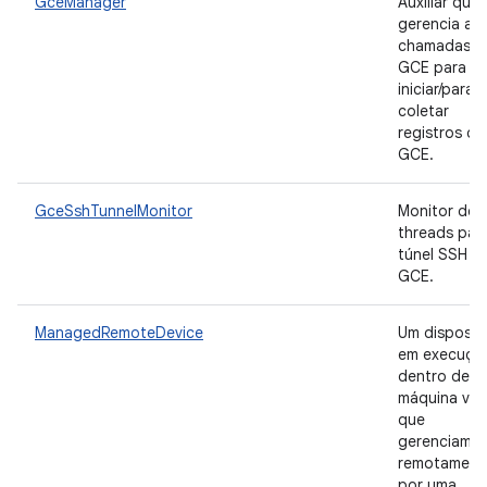
GceManager
Auxiliar que
gerencia as
chamadas d
GCE para
iniciar/parar 
coletar
registros do
GCE.
GceSshTunnelMonitor
Monitor de
threads par
túnel SSH d
GCE.
ManagedRemoteDevice
Um disposit
em execuçã
dentro de 
máquina virt
que
gerenciamo
remotament
por uma