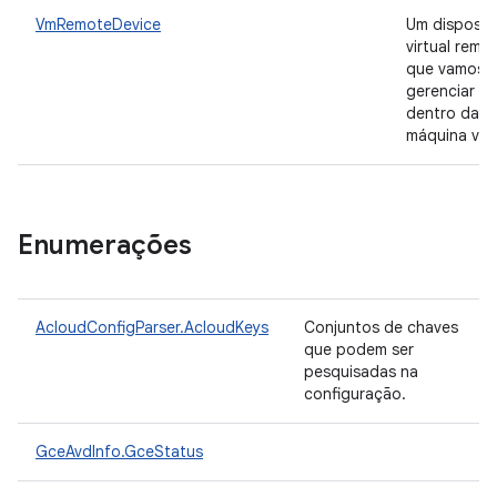
VmRemoteDevice
Um disposit
virtual remo
que vamos
gerenciar d
dentro da
máquina virt
Enumerações
AcloudConfigParser.AcloudKeys
Conjuntos de chaves
que podem ser
pesquisadas na
configuração.
GceAvdInfo.GceStatus