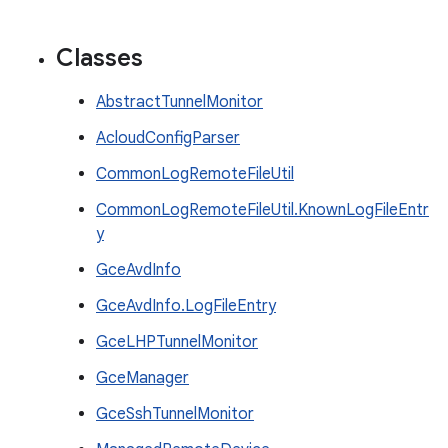
Classes
AbstractTunnelMonitor
AcloudConfigParser
CommonLogRemoteFileUtil
CommonLogRemoteFileUtil.KnownLogFileEntr
y
GceAvdInfo
GceAvdInfo.LogFileEntry
GceLHPTunnelMonitor
GceManager
GceSshTunnelMonitor