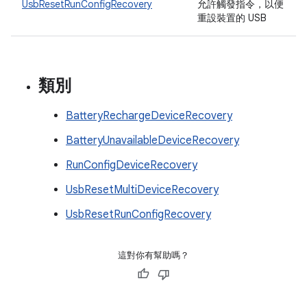
UsbResetRunConfigRecovery
允許觸發指令，以便
重設裝置的 USB
類別
BatteryRechargeDeviceRecovery
BatteryUnavailableDeviceRecovery
RunConfigDeviceRecovery
UsbResetMultiDeviceRecovery
UsbResetRunConfigRecovery
這對你有幫助嗎？