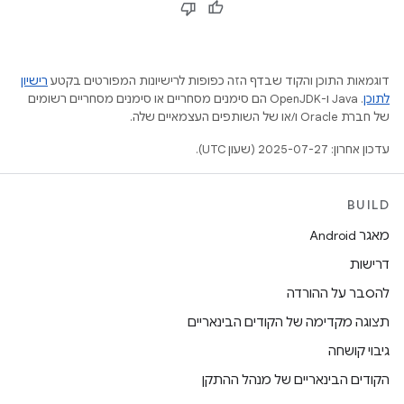
דוגמאות התוכן והקוד שבדף הזה כפופות לרישיונות המפורטים בקטע
רישיון
לתוכן
.‏ Java ו-OpenJDK הם סימנים מסחריים או סימנים מסחריים רשומים
של חברת Oracle ו/או של השותפים העצמאיים שלה.
עדכון אחרון: 2025-07-27 (שעון UTC).
BUILD
מאגר Android
דרישות
להסבר על ההורדה
תצוגה מקדימה של הקודים הבינאריים
גיבוי קושחה
הקודים הבינאריים של מנהל ההתקן