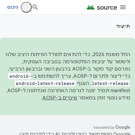
היכנס
תיעוד
החל משנת 2026, כדי להתאים למודל הפיתוח היציב שלנו
ולשמור על יציבות הפלטפורמה בסביבה העסקית,
נפרסם קוד מקור ב-AOSP ברבעון השני וברבעון הרביעי.
כדי ליצור ולתרום ל-AOSP, צריך להשתמש ב-
android-
latest-release
. הענף
android-latest-release
manifest תמיד יפנה לגרסה האחרונה שנדחפה ל-AOSP.
מידע נוסף זמין במאמר
שינויים ב-AOSP
.
‫Google משתמשת בטכנולוגיית AI כדי לתרגם תוכן