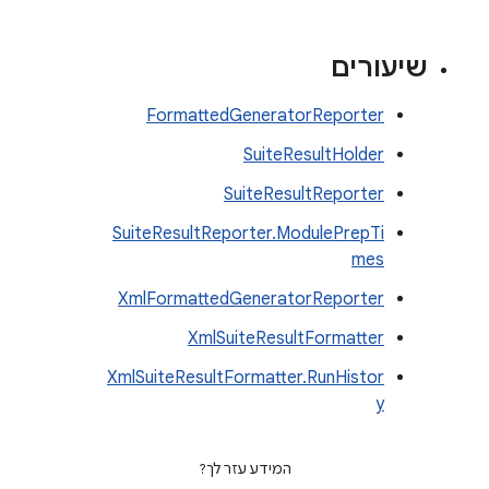
שיעורים
FormattedGeneratorReporter
SuiteResultHolder
SuiteResultReporter
SuiteResultReporter.ModulePrepTi
mes
XmlFormattedGeneratorReporter
XmlSuiteResultFormatter
XmlSuiteResultFormatter.RunHistor
y
המידע עזר לך?