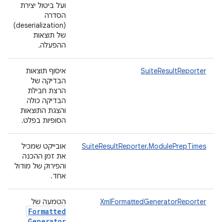
ועל ביטול יצירת
הסדרה
(deserialization)
של תוצאות
ההפעלה.
SuiteResultReporter
איסוף תוצאות
הבדיקה של
הרצת חבילת
הבדיקה כולה
והצגת התוצאות
הסופיות בפלט.
SuiteResultReporter.ModulePrepTimes
אובייקט שמכיל
את זמן ההכנה
והפירוק של מודול
אחד.
XmlFormattedGeneratorReporter
הטמעה של
Formatted
Generator