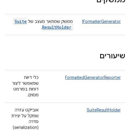
ממשקים
Suite
IFormatterGenerator
ממשק שמתאר מעצב של
Result
Holder
.
שיעורים
FormattedGeneratorReporter
כלי דיווח
שמאפשר ליצור
דוחות בפורמט
מסוים.
SuiteResultHolder
אובייקט עזרה
שמקל על יצירת
סדרה
(serialization)