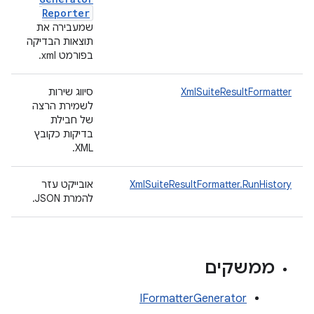
Reporter
שמעבירה את
תוצאות הבדיקה
בפורמט xml.
XmlSuiteResultFormatter
סיווג שירות
לשמירת הרצה
של חבילת
בדיקות כקובץ
XML.
XmlSuiteResultFormatter.RunHistory
אובייקט עזר
להמרת JSON.
ממשקים
IFormatterGenerator