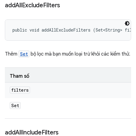
add
All
Exclude
Filters
public void addAllExcludeFilters (Set<String> filt
Thêm
Set
bộ lọc mà bạn muốn loại trừ khỏi các kiểm thử.
Tham số
filters
Set
add
All
Include
Filters