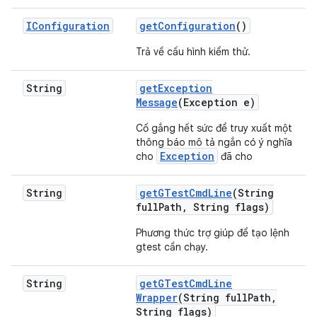
IConfiguration
get
Configuration
()
Trả về cấu hình kiểm thử.
String
get
Exception
Message
(Exception e)
Cố gắng hết sức để truy xuất một
thông báo mô tả ngắn có ý nghĩa
Exception
cho
đã cho
String
get
GTest
Cmd
Line
(String
full
Path
,
String flags)
Phương thức trợ giúp để tạo lệnh
gtest cần chạy.
String
get
GTest
Cmd
Line
Wrapper
(String full
Path
,
String flags)