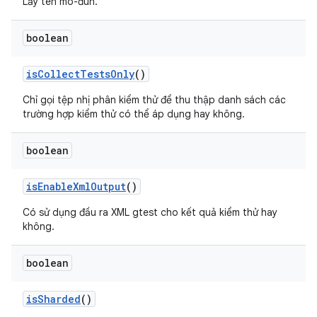
Lấy tên mô-đun.
boolean
is
Collect
Tests
Only
()
Chỉ gọi tệp nhị phân kiểm thử để thu thập danh sách các
trường hợp kiểm thử có thể áp dụng hay không.
boolean
is
Enable
Xml
Output
()
Có sử dụng đầu ra XML gtest cho kết quả kiểm thử hay
không.
boolean
is
Sharded
()