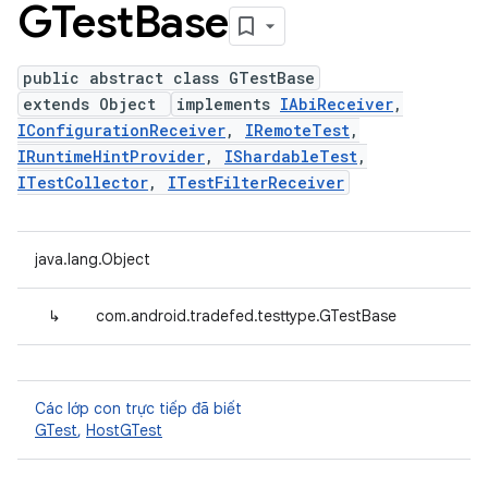
GTest
Base
public abstract class GTestBase
extends Object
implements
IAbiReceiver
,
IConfigurationReceiver
,
IRemoteTest
,
IRuntimeHintProvider
,
IShardableTest
,
ITestCollector
,
ITestFilterReceiver
java.lang.Object
↳
com.android.tradefed.testtype.GTestBase
Các lớp con trực tiếp đã biết
GTest
,
HostGTest