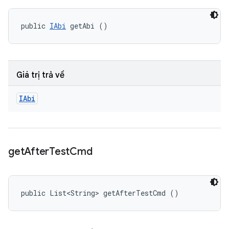
public 
IAbi
 getAbi ()
Giá trị trả về
IAbi
get
After
Test
Cmd
public List<String> getAfterTestCmd ()