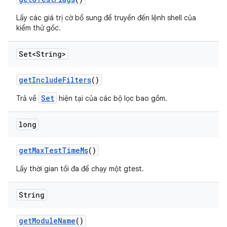
Lấy các giá trị cờ bổ sung để truyền đến lệnh shell của
kiểm thử gốc.
Set<String>
get
Include
Filters
()
Set
Trả về
hiện tại của các bộ lọc bao gồm.
long
get
Max
Test
Time
Ms
()
Lấy thời gian tối đa để chạy một gtest.
String
get
Module
Name
()