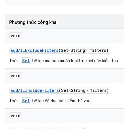
Phương thức công khai
void
add
All
Exclude
Filters
(Set<String> filters)
Set
Thêm
bộ lọc mà bạn muốn loại trừ khỏi các kiểm thử.
void
add
All
Include
Filters
(Set<String> filters)
Set
Thêm
bộ lọc để đưa các kiểm thử vào.
void