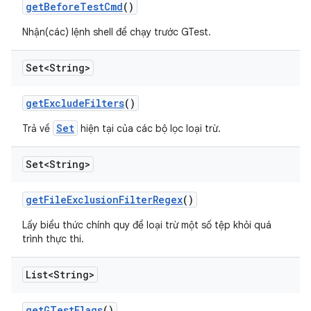
get
Before
Test
Cmd
()
Nhận(các) lệnh shell để chạy trước GTest.
Set<String>
get
Exclude
Filters
()
Set
Trả về
hiện tại của các bộ lọc loại trừ.
Set<String>
get
File
Exclusion
Filter
Regex
()
Lấy biểu thức chính quy để loại trừ một số tệp khỏi quá
trình thực thi.
List<String>
get
GTest
Flags
()