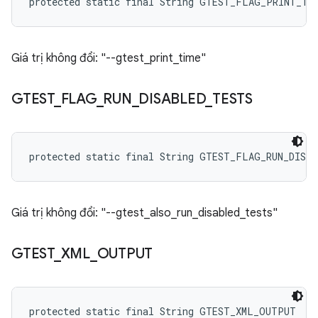
protected static final String GTEST_FLAG_PRINT_TI
Giá trị không đổi: "--gtest_print_time"
GTEST
_
FLAG
_
RUN
_
DISABLED
_
TESTS
protected static final String GTEST_FLAG_RUN_DISA
Giá trị không đổi: "--gtest_also_run_disabled_tests"
GTEST
_
XML
_
OUTPUT
protected static final String GTEST_XML_OUTPUT