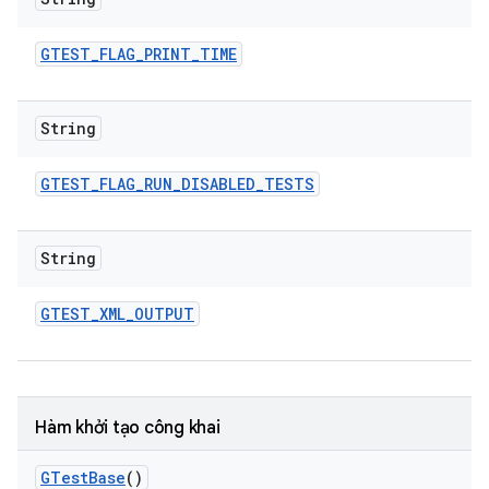
GTEST
_
FLAG
_
PRINT
_
TIME
String
GTEST
_
FLAG
_
RUN
_
DISABLED
_
TESTS
String
GTEST
_
XML
_
OUTPUT
Hàm khởi tạo công khai
GTest
Base
()