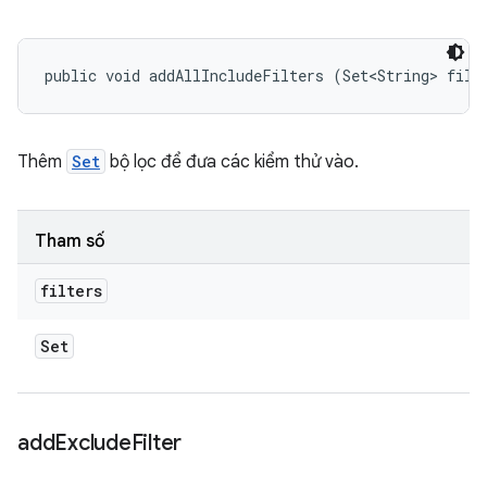
public void addAllIncludeFilters (Set<String> filt
Thêm
Set
bộ lọc để đưa các kiểm thử vào.
Tham số
filters
Set
add
Exclude
Filter