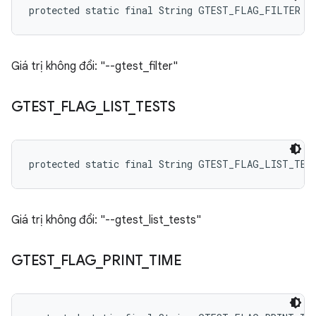
protected static final String GTEST_FLAG_FILTER
Giá trị không đổi: "--gtest_filter"
GTEST
_
FLAG
_
LIST
_
TESTS
protected static final String GTEST_FLAG_LIST_TES
Giá trị không đổi: "--gtest_list_tests"
GTEST
_
FLAG
_
PRINT
_
TIME