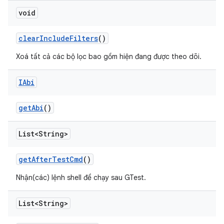
void
clear
Include
Filters
()
Xoá tất cả các bộ lọc bao gồm hiện đang được theo dõi.
IAbi
get
Abi
()
List<String>
get
After
Test
Cmd
()
Nhận(các) lệnh shell để chạy sau GTest.
List<String>