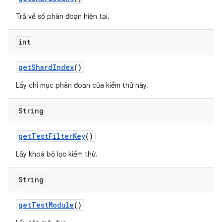
Trả về số phân đoạn hiện tại.
int
get
Shard
Index
()
Lấy chỉ mục phân đoạn của kiểm thử này.
String
get
Test
Filter
Key
()
Lấy khoá bộ lọc kiểm thử.
String
get
Test
Module
()