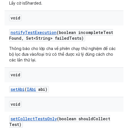
Lấy cờ isSharded.
void
notify
Test
Execution
(boolean incomplete
Test
Found
,
Set<String> failed
Tests)
Thông báo cho lớp cha về phiên chạy thử nghiệm để các
bộ lọc đưa vào/loại trừ có thể được xử lý đúng cách cho
các lần thử lại.
void
set
Abi
(
IAbi
abi)
void
set
Collect
Tests
Only
(boolean should
Collect
Test)