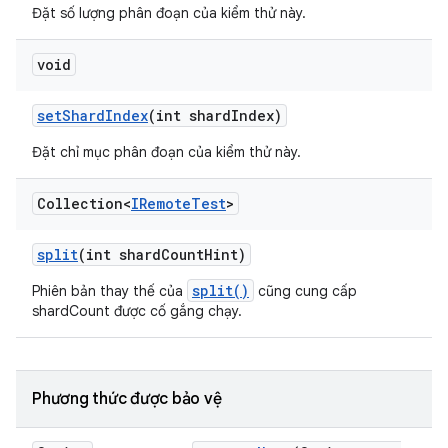
Đặt số lượng phân đoạn của kiểm thử này.
void
set
Shard
Index
(int shard
Index)
Đặt chỉ mục phân đoạn của kiểm thử này.
Collection<
IRemote
Test
>
split
(int shard
Count
Hint)
split()
Phiên bản thay thế của
cũng cung cấp
shardCount được cố gắng chạy.
Phương thức được bảo vệ