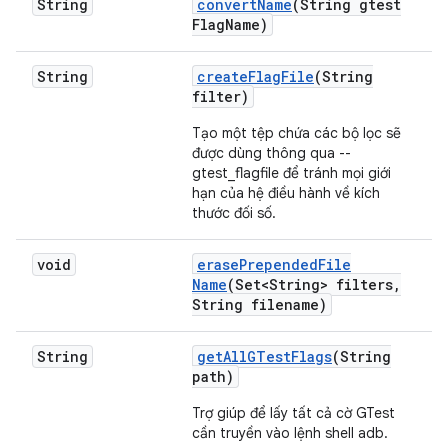
String
convert
Name
(String gtest
Flag
Name)
String
create
Flag
File
(String
filter)
Tạo một tệp chứa các bộ lọc sẽ
được dùng thông qua --
gtest_flagfile để tránh mọi giới
hạn của hệ điều hành về kích
thước đối số.
void
erase
Prepended
File
Name
(Set<String> filters
,
String filename)
String
get
All
GTest
Flags
(String
path)
Trợ giúp để lấy tất cả cờ GTest
cần truyền vào lệnh shell adb.