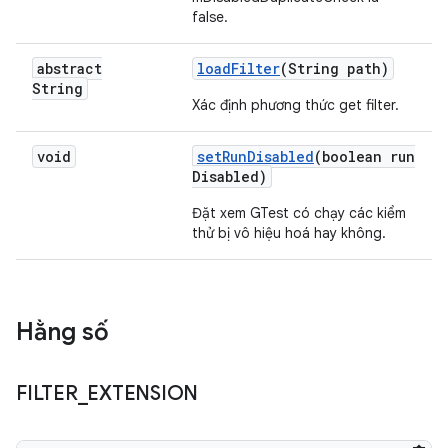
false.
abstract
load
Filter
(String path)
String
Xác định phương thức get filter.
void
set
Run
Disabled
(boolean run
Disabled)
Đặt xem GTest có chạy các kiểm
thử bị vô hiệu hoá hay không.
Hằng số
FILTER
_
EXTENSION