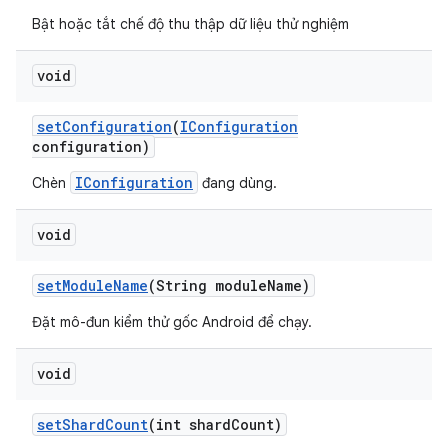
Bật hoặc tắt chế độ thu thập dữ liệu thử nghiệm
void
set
Configuration
(
IConfiguration
configuration)
IConfiguration
Chèn
đang dùng.
void
set
Module
Name
(String module
Name)
Đặt mô-đun kiểm thử gốc Android để chạy.
void
set
Shard
Count
(int shard
Count)