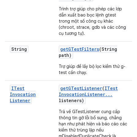
Trình trợ giúp cho phép các lớp
dẫn xuất bao bọc lệnh gtest
trong một số công cụ khác
(chroot, strace, gdb và các công
cụ tương tự).
String
get
GTest
Filters
(String
path)
Trợ giúp để lấy bộ lọc kiểm thử g-
test cần chạy.
ITest
get
GTest
Listener
(
ITest
Invocation
Invocation
Listener
.
.
.
Listener
listeners)
Trả về GTestListener cung cấp
thông tin gỡ lỗi bổ sung, chẳng
hạn như phát hiện và báo cáo các
kiểm thử trùng lặp nếu
mDisabledDuplicateCheck là