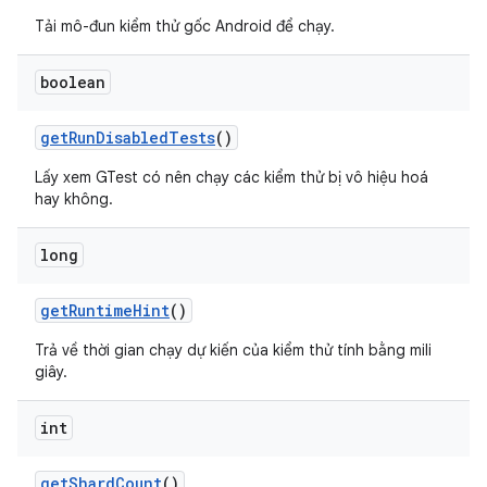
Tải mô-đun kiểm thử gốc Android để chạy.
boolean
get
Run
Disabled
Tests
()
Lấy xem GTest có nên chạy các kiểm thử bị vô hiệu hoá
hay không.
long
get
Runtime
Hint
()
Trả về thời gian chạy dự kiến của kiểm thử tính bằng mili
giây.
int
get
Shard
Count
()