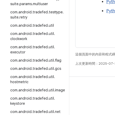
Pyth
suite
.
params
.
multiuser
Pyth
com
.
android
.
tradefed
.
testtype
.
suite
.
retry
com
.
android
.
tradefed
.
util
com
.
android
.
tradefed
.
util
.
clockwork
com
.
android
.
tradefed
.
util
.
executor
這個頁面中的內容和程式
com
.
android
.
tradefed
.
util
.
flag
上次更新時間：2025-07-
com
.
android
.
tradefed
.
util
.
gcs
com
.
android
.
tradefed
.
util
.
hostmetric
版本
com
.
android
.
tradefed
.
util
.
image
Android 程式庫
com
.
android
.
tradefed
.
util
.
相關規定
keystore
下載程式碼
com
.
android
.
tradefed
.
util
.
net