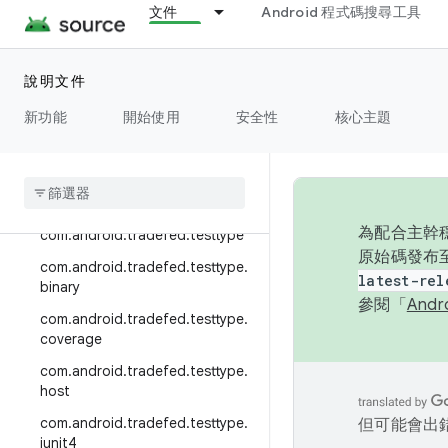
文件
Android 程式碼搜尋工具
com.android.tradefed.targetpre
p.incremental
com.android.tradefed.targetpre
說明文件
p.multi
新功能
開始使用
安全性
核心主題
com
.
android
.
tradefed
.
targetprep
.
suite
com
.
android
.
tradefed
.
targetprep
.
sync
為配合主幹穩
com
.
android
.
tradefed
.
testtype
原始碼發布至
com
.
android
.
tradefed
.
testtype
.
latest-rel
binary
參閱「
And
com
.
android
.
tradefed
.
testtype
.
coverage
com
.
android
.
tradefed
.
testtype
.
host
com
.
android
.
tradefed
.
testtype
.
但可能會出
junit4