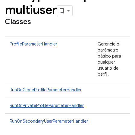
multiuser
Classes
ProfileParameterHandler
Gerencie o
parâmetro
básico para
qualquer
usuário de
perfil.
RunOnCloneProfileParameterHandler
RunOnPrivateProfileParameterHandler
RunOnSecondaryUserParameterHandler