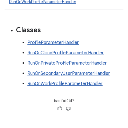
RunOnWorkProfileParameterHandler
Classes
ProfileParameterHandler
RunOnCloneProfileParameterHandler
RunOnPrivateProfileParameterHandler
RunOnSecondaryUserParameterHandler
RunOnWorkProfileParameterHandler
Isso foi útil?