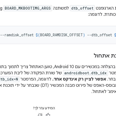
 הארגומנט
dtb_offset
למשתנה
BOARD_MKBOOTIMG_ARGS
ותרת. לדוגמה:
--ramdisk_offset
$(
BOARD_RAMDISK_OFFSET
)
--dtb_offset
ת אתחול
כדי ש-VTS יפעל בהצלחה במכשירים עם Android 10, טוען 
מטר
androidboot.dtb_idx
של שורת הפקודה של ליבת המערכת 
אפשר לציין רק אינדקס אחד.
לדוגמה, הפרמטר
dtb_idx=N
ימג' לאתחול.
המידע עזר לך?