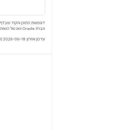
דוגמאות התוכן והקוד שבדף 
חברת Oracle ו/או של השותפים העצמאיים שלה.
עדכון אחרון: 2026-06-18 (שעון UTC).
BUILD
מאגר Android
דרישות
להסבר על ההורדה
תצוגה מקדימה של הקודים הבינאריים
גיבוי קושחה
הקודים הבינאריים של מנהל ההתקן