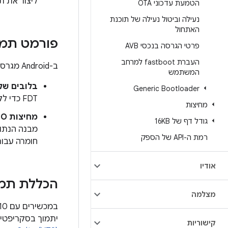
ליצור את תמונת הל
הטמעת עדכוני OTA
נעילה וביטול נעילה של תוכנת
האתחול
פורמט תמונה
פרטי הגרסה בנכסי AVB
העברת fastboot למרחב
ב-Android מגרסה 10 ואילך, תמונת ה-DTB צריכה להיות באחד מהפורמטים הבאים:
המשתמש
בלובים של DT שמשורשרים אחד אחרי הש
Generic Bootloader
FDT כדי לקרוא ולנתח את ה-blob המתאים.
מחיצות
מחיצות DTB/DTBO.
גודל דף של 16KB
מבנה הנתו
רמת ה-API של הספק
חומרה עבור
אודיו
הכללת תמונת ה-DTB בקוב
מצלמה
יתמוך בסקריפטים 
קישוריות