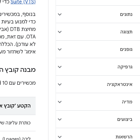
Suite (VTS)
כדי ל
נתונים
מחיצת
תצוגה
גופנים
אימג' לשחזור מע
גרפיקה
מבנה קובץ ה
מכשירים עם Android 10 יכולים לכלול קובץ אימג' של DTB באמצעות המבנה הבא של קובץ אימג' לאתחול.
אינטראקציה
מדיה
הקטע 'קובץ אי
ביצועים
כותרת עליונה ש
הרשאות
ליבה (l pages)