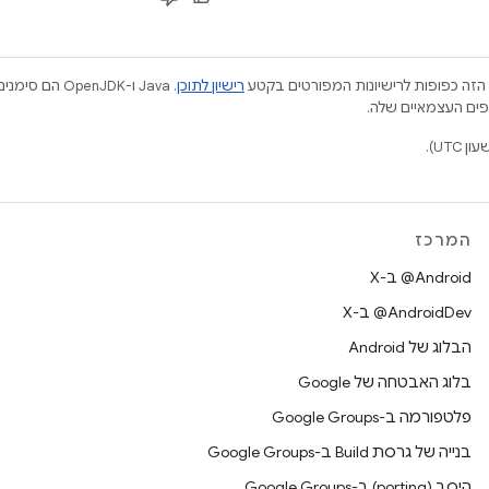
הזה כפופות לרישיונות המפורטים בקטע
רישיון לתוכן
.‏ Java ו-JDK
המרכז
‫‎@Android ב-X
‫‎@AndroidDev ב-X
הבלוג של Android
בלוג האבטחה של Google
פלטפורמה ב-Google Groups
בנייה של גרסת Build ב-Google Groups
היסב (porting) ב-Google Groups