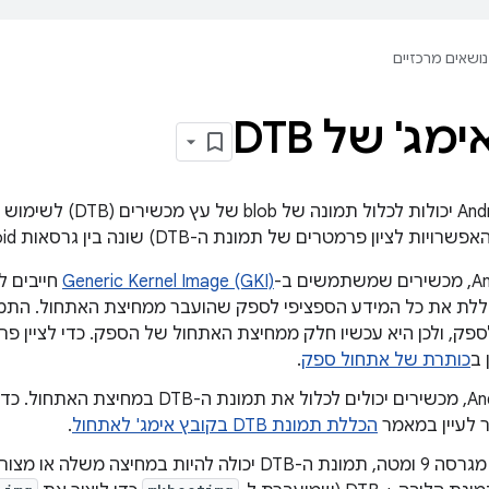
נושאים מרכזיים
מג' של DTB
הטמעות של Android יכולות 
Generic Kernel Image (GKI)
חייבים ל
 ב
כותרת של אתחול ספק
.
ב-Android 10, מכשירים יכולים לכלול את תמו
הכללת תמונת DTB בקובץ אימג' לאתחול
.