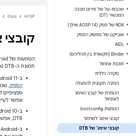
שכבות-על של פירוט מבנה
המכשיר (DT)
Docs
AOSP
NDK של ספק (AOSP 14 ואילך)
קובצי אי
אובייקט של ממשק הספק
AIDL
‫Binder (תקשורת בין תהליכים)
תוכנת אתחול
תמונת ה-DTB (והאפשרויות לציון פרמטרים של תמונת ה-DTB) שונה בין גרסאות Android.
סקירה כללית
ב-Android 11, מכשירים שמשתמשים ב-
הסיבה הקנונית להפעלה
הספק
הכותרת של קובץ האימג'
לאתחול
אפשר לעיין
הטמעת bootconfig
DTB, אפשר לעיין במאמר
קובצי אימג' לשחזור
קובצי אימג' של DTB
ב-Android מגרסה 9 ומטה, תמונת ה-DTB יכולה להיות במחיצה משלה או מצורפת לליבת