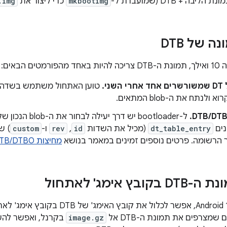
יבה + DTB (שמועברת ל-
mkbootimg
כדי ליצור את
.img
 של DTB
ני.
טוען האתחול משתמש בשדה
נים
dt_table_entry
(מכיל את השדות
id
,‏
rev
ו-
custom
) ש
 הרשומה. פרטים נוספים זמינים במאמר בנושא
מחיצות DTB/DTBO
ץ אימג' לאתחול
שמצרפים את תמונת ה-DTB אל
image.gz
בקרנל, ואפשר לה