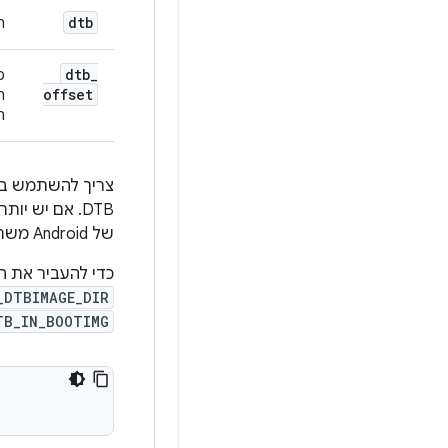
dtb
הנת
dtb
_
כ
offset
ה
ה
צריך להשתמש ב
DTB. אם יש יותר מקובץ אחד עם הסיומת
של Android משרשרת את הקבצים כדי ליצור את תמונת ה-DTB הסופית שמשמשת ליצירת תמונת האתחול.
כדי להעביר את 
_DTBIMAGE_DIR
TB_IN_BOOTIMG