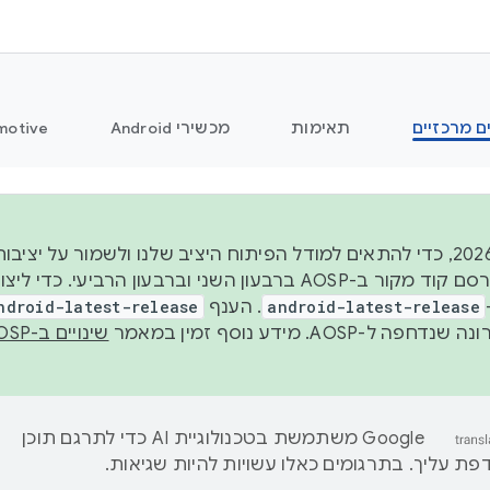
ם מרכזיים
תאימות
מכשירי Android
motive
החל משנת 2026, כדי להתאים למודל הפיתוח היציב שלנו ולשמור על
android-latest-release
. הענף
ndroid-latest-release
ל-AOSP. מידע נוסף זמין במאמר
שינויים ב-AOSP
‫Google משתמשת בטכנולוגיית AI כדי לתרגם תוכן
ת עליך. בתרגומים כאלו עשויות להיות שגיאות.