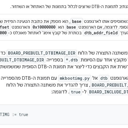
יב לתמונת ה-DTB שרוצים לכלול בתמונות של האתחול או השחזור.
base
שמוסיפים אותו לארגומנט
fset
0x10000000
base
סופי. לדוגמה, אם הארגומנט
הוא
והארגומנט
000
dtb
_
addr
_
field
ערך
בכותרת של קובץ אימג' לאתחול מאוכלס כ-
משתנה התצורה של הלוח
BOARD_PREBUILT_DTBIMAGE_DIR
כדי 
*.dtb
בספרייה
BUILT_DTBIMAGE_DIR
הארגומנט
dtb
אל
mkbootimg.py
עם תמונת ה-DTB מהספרייה שצוינה על ידי
BOARD_PREBUILT
, צריך להגדיר את משתנה התצורה של הלוח
BOARD_INCLUDE_D
ל-
true
. לדוגמה:
TIMG
:=
true