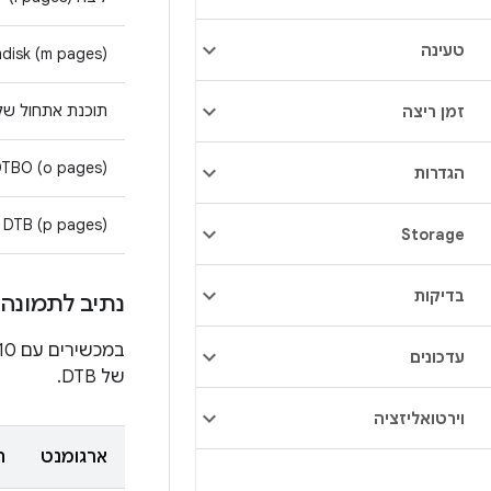
טעינה
disk (m pages)
תוכנת אתחול שלב שני 
זמן ריצה
DTBO (o pages)
הגדרות
DTB (p pages)
Storage
בדיקות
נתיב לתמונה ב-
במכשירים עם Android 10, אפשר להשתמש בכלי
עדכונים
של DTB.
וירטואליזציה
ארגומנט
ת