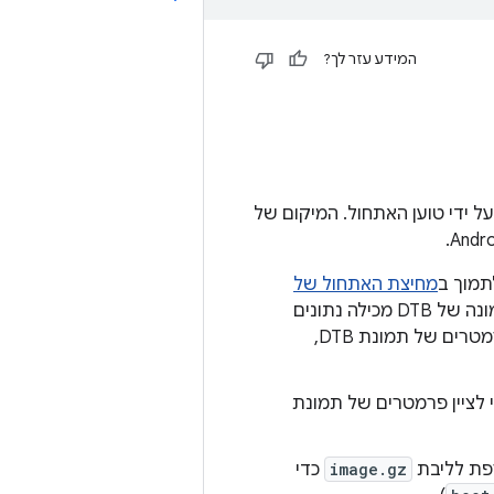
המידע עזר לך?
לכלול תמונה של blob של עץ מכשירים (DTB) לשימוש על ידי טוען האתחול. המיקום של
תמוך ב
מחיצת האתחול של
, שכוללת את כל המידע הספציפי לספק שהועבר ממחיצת האתחול. התמונה של DTB מכילה נתונים
ספציפיים לספק, ולכן היא עכשיו חלק ממחיצת האתחול של הספק. כדי לציין פרמטרים של תמונת DTB,
נת ה-DTB במחיצת האתחול. כדי לציין פרמטרים של תמונת
image.gz
כדי