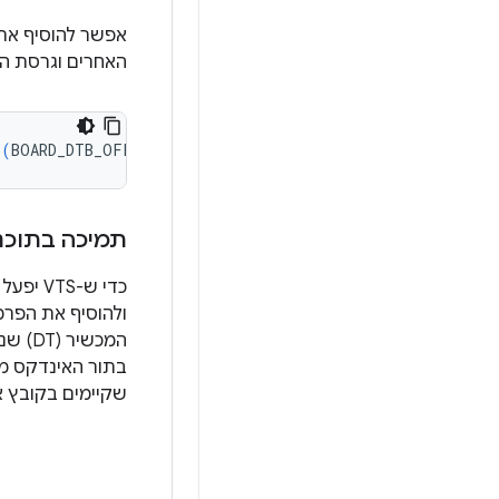
אפשר להוסיף את
האחרים וגרסת הכ
$(
BOARD_DTB_OFFSET
)
--tags_offset
$(
BOARD_KERNEL_TAGS_
תמיכה בתוכנ
ולהוסיף את הפר
המכשיר (DT) שנבחר.
שקיימים בקובץ א