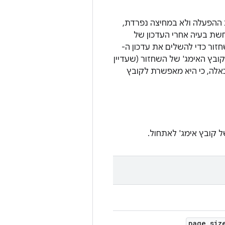
מג' לשחזור מערכת ההפעלה ולא במחיצה נפרדת,
לל עדכוני OTA שהופסקו. במהלך עדכון OTA, אם מתרחשת בעיה אחרי העדכון של
שחזור כדי להשלים את עדכון ה-
סר התאמה עם קובץ האימג' של השחזור (שעדיין
נעת בעיות כאלה, כי היא מאפשרת לקובץ
page
_
siz