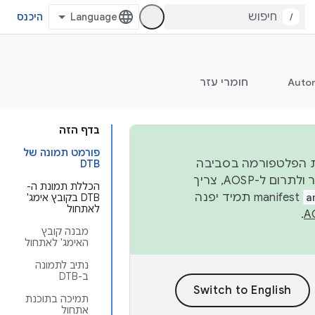
/
היכנס
Auto
חומרי עזר
בדף הזה
פורמט תמונה של
 יציבות הפלטפורמה בסביבה
DTB
העסקית, נפרסם קוד מקור ב-AOSP ברבעון השני וברבעון הרביעי. כדי ליצור ולתרום ל-AOSP, צריך
הכללת תמונת ה-
a
manifest תמיד יפנה
DTB בקובץ אימג'
לאתחול
.
מבנה קובץ
האימג' לאתחול
נתיב לתמונה
ב-DTB
תמיכה בתוכנת
אתחול