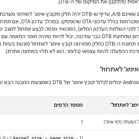
אמת (ולתקנן) את המיקום של ה-DTB.
בנוסף, במכשירים שאינם A/B, עדיף ש-DTB יהיה חלק מקובץ אי
כדי למנוע בעיות שנגרמות בג
 DTB (אבל לפני השלמת העדכון המלא), המכשיר מנסה לבצע אתחול למצב 
OTA. עם זאת, מכיוון שמחיצת DTB כבר עודכנה, יכול להיות שיהיה חו
לא עודכן). הכללת תמונת ה-DTB כחלק מפורמט קובץ אימג' לאתחול מו
רכת ההפעלה להיות עצמאי (כלומר, הוא לא תלוי במחיצה אחרת).
אימג' לאתחול
מג' לאתחול'
מספר הדפים
ל הפעלה (דף אחד)
1
e
kernel
_
size
page
_
size
‫l = (
+
- 1) /