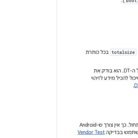
).
boot
totalsize
בכל כותרת
ל-bootloader יש דרך יעילה לבחור את ה-blob הנכון של ה-DT. הוא בודק את
יכול להכיל מידע לזיהוי
.
במכשירים עם Android 10, אפשר לכלול את קובץ האימג' של DTB בקובץ אימג' לאתחול. כך אין צורך ש-Android
שתמש בבדיקה
Vendor Test