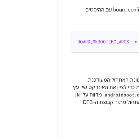
board config עם ההיסטים
BOARD_MKBOOTIMG_ARGS
:=
האתחול צריך לתמוך בתמונת האתחול המעודכנת,
כדי לציין את האינדקס של עץ
androidboot.
מדווח על
N
בתור האינדקס מבוסס-האפס של פירוט מבנה המכשיר (DT) שנבחר על ידי תוכנת אתחול מתוך קבוצת ה-DTB